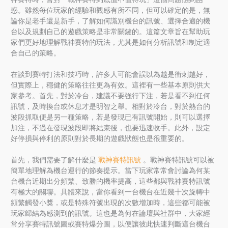
惑。雖然每位玩家的經驗和觀感有所不同，但可以確定的是，無
論你是老手還是新手，了解如何識別機台的訊號、選擇合適的機
台以及規劃自己的遊戲策略是非常關鍵的。這篇文章旨在幫助玩
家們更好地理解戰神賽特的玩法，尤其是如何分析訊號和制定適
合自己的策略。
在談到賽特打法和技巧時，許多人可能會誤以為越是衝刺越好，
但實際上，穩健的策略往往更為有效。這裡有一些基本原則供大
家參考。首先，對於冷台，建議不要強行下注，若是看不到任何
訊號，及時換台或休息才是明智之舉。相對於冷台，對於熱台的
波段抓取便是另一種策略，若是發現已有訊號開始，則可以選擇
加注，不過在發現波段即將結束後，也要迅速收手。此外，設定
好停損與停利的原則對於長期的遊戲狀態也是很重要的。
首先，我們需要了解什麼是
戰神賽特訊號
。戰神賽特訊號可以被
簡單地理解為機台運行的節奏提示。當下玩家常常會討論為何某
台機台近期出分頻繁、致勝的機率提高，這些都與戰神賽特訊號
有極大的關聯。具體來說，當你看到一台機台在近幾十次旋轉中
頻繁觸發小獎，或是特殊符號出現的次數增加時，這些都可能被
玩家歸結為感測到的訊號。這也是為何在論壇與社群中，大家經
常分享賽特訊號圖或賽特爆分圖，以便讓彼此快速判斷這台機台