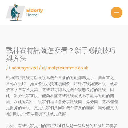
Skip
to
content
戰神賽特訊號怎麼看？新手必讀技巧
與方法
/
Uncategorized
/ By
mail@airammo.co.uk
戰神賽特訊號可以被視為機台當前的遊戲節奏提示。簡而言之，
當你在玩時，如果發現小獎連續觸發、特殊符號頻繁出現，或者
倍率水準有所提高，這些都可認為是機台狀態良好的訊號。因
此，對於玩家來說，能夠看懂這些訊號就成為了贏得遊戲的關
鍵。在此過程中，玩家們經常會分享訊號圖、爆分圖，這不僅僅
是數據的呈現，更是玩家們共同對機台情況的理解，讓你能更快
地判斷是否值得繼續下注或是觀察。
另外，有些玩家提到的賽特224打法是一個常見的加減注節奏參