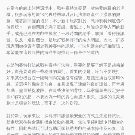
在當今的線上賭博環境中，戰神賽特無疑是一款備受矚目的老虎
機，很多玩家對於它的獲勝機率以及玩法策略產生了濃厚的興
趣。隨著詢問聲的增加，不少新手玩家對於「戰神賽特到底值不
值得玩？」這個問題充滿了疑惑。實際上，無論你是剛入門的新
手，或是已經在遊戲中摸索了一段時間的老手，掌握「看得懂訊
號」以及「選對機台」是玩好戰神賽特的兩大關鍵。因此，許多
玩家開始搜索有關於戰神賽特的訊號、打法和選台的詳細資訊，
希望能在這片賭博的海洋中尋找到一條最佳的道路。
在諮詢賽特打法或戰神賽特打法時，重要的是要了解不是越衝越
好，而是要遵循一些穩健的原則。首要的便是，冷台不要硬打。
如果某台機台在一段時間內完全沒有信號，建議更換台或暫時休
息。若選擇的機台是熱台，並且出現了連續的良好訊號，再考慮
加碼，盡量捕捉波段。在這些決策的背後，玩家需事先設定好停
損和停利的點，不要因為一時的貪心而擴大損失。這樣的長期規
劃才是穩健的玩法，而不是一次的拼殺。
對於新手玩家來說，探尋賽特訊號最安全的方式是先進行試玩。
新進玩家往往會遇到機台波動的挑戰，無法準確判斷冷熱機台的
特性，因此先試玩可以協助玩家熟悉遊戲的基本操作及節奏。這
樣一來，玩家能夠練習如何判斷什麼狀態屬於冷機、什麼狀態屬