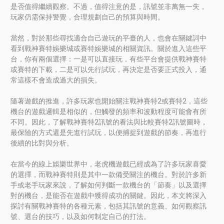
是否值得繼續觀察。不過，值得注意的是，訊號並非萬無一失，
玩家仍需保持警覺，合理規劃自己的預算與時間。
當然，對於那些尋找適合自己遊玩的平臺的人，也會在關鍵詞中
看到戰神賽特娛樂城或賽特娛樂城的相關資訊。關於進入這些平
台，你有兩個選擇：一是可以直接玩，有些平台會提供戰神賽特
或賽特的下載，二是可以先行試玩，再決定是否要正式投入，通
常這樣不會造成過大的損失。
隨著遊戲的推進，許多玩家也開始關注戰神賽特2或賽特2，這些
機台的遊戲邏輯是相似的，但觸發的頻率和波動程度可能會有所
不同。因此，了解戰神賽特2訊號的看法與比較賽特2訊號圖時，
最保險的方式還是先進行試玩，以便捕捉到遊戲的節奏，再進行
後續的比對與分析。
在當今的線上娛樂世界中，老虎機遊戲已經成為了許多玩家喜愛
的選擇，而戰神賽特則是其中一款備受關注的機台。對於許多新
手或老手玩家來說，了解如何判斷一款機台的「節奏」以及選擇
對的機台，是能否在遊戲中獲得成功的關鍵。因此，本文將深入
探討有關戰神賽特的各種元素，包括其訊號的意義、如何觀察訊
號、選台的技巧，以及如何制定自己的打法。