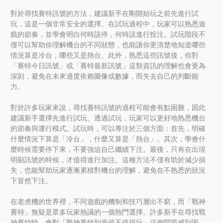
對於尋找賽特訊號的方法，建議新手在剛開始玩之前先進行試
玩，這是一個非常安全的選擇。在試玩過程中，玩家可以熟悉遊
戲的節奏，並學會明白何時該停，何時該進行投注。試玩階段不
僅可以幫助你理解機台的不同狀態，也能讓你更清楚地知道哪些
情況算是冷台，哪些又是熱台。此外，熟悉這些訊號後，你對
「賽特今日訊號」或「賽特最新訊號」這類資訊的理解也會更為
深刻，避免在未來過度依賴圖像或數據，而失去自己的判斷能
力。
對於許多玩家來說，尋找賽特訊號的過程可能會有點困難，因此
建議新手選擇先進行試玩。透過試玩，玩家可以更好地熟悉機台
的節奏與運行模式。試玩時，可以專注於三個方面：首先，明確
什麼情況下算是「冷台」，什麼又算是「熱台」。其次，學會什
麼時候需要停下來，不要強迫自己繼續下注。最後，只有在出現
明顯訊號的時候，才值得進行加注。這種方法不僅有助於減少損
失，也能幫助玩家逐漸累積對機台的理解，避免在不熟悉的狀況
下冒然下注。
在老虎機的世界裡，不同遊戲的機制和技巧層出不窮，而「戰神
賽特」無疑是眾多玩家熱議的一個熱門選擇。許多新手在尋找戰
神賽特時，會對「戰神賽特到底值不值得玩」這個問題感到困