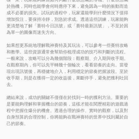
於熱機，同時也能學會何時應停下來，避免因為一時的衝動而造
成不必要的損失。試玩的過程中，玩家還能學到什麼情況下值得
增加投注，要保持冷靜，別急於求成。透過這些訓練，玩家能夠
更清楚地了解「賽特今日訊號」或「賽特最新訊號」，不至於因
為單一的圖像而迷失方向。
如果想更系統地理解戰神賽特及其玩法，可以參考一些賽特攻略
和教學。這些資源通常會幫助你梳理成功的技巧和判斷的流程。
一般來說，攻略可以分為幾個階段：觀察期、介入期與收手期。
在觀察期內，你可以先平轉幾十個輪次，看看節奏的走向。當發
現出現訊號後，再穩健地介入，利用穩定的節奏把握波段。至於
收手期，則是在獲得一定的收益後，果斷停手，避免把獲利吐回
去。
總結來說，成功的關鍵不僅僅在於找到一時的獲利方法。重要的
是要能夠理解和掌握機台的節奏，這樣才能在閱歷精彩的遊戲過
程中把握住爆分的機會。透過合理的操作、實時的觀察，以及對
自身預算的合理控制，你將能夠在戰神賽特的世界中找到屬於自
己的節奏。