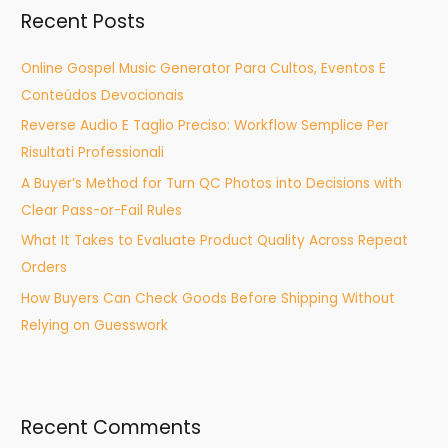
Recent Posts
c
h
Online Gospel Music Generator Para Cultos, Eventos E
f
Conteúdos Devocionais
o
Reverse Audio E Taglio Preciso: Workflow Semplice Per
r
Risultati Professionali
:
A Buyer’s Method for Turn QC Photos into Decisions with
Clear Pass-or-Fail Rules
What It Takes to Evaluate Product Quality Across Repeat
Orders
How Buyers Can Check Goods Before Shipping Without
Relying on Guesswork
Recent Comments