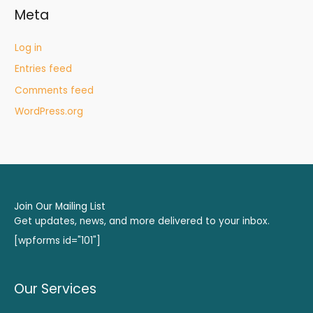
Meta
Log in
Entries feed
Comments feed
WordPress.org
Join Our Mailing List
Get updates, news, and more delivered to your inbox.
[wpforms id="101"]
Our Services