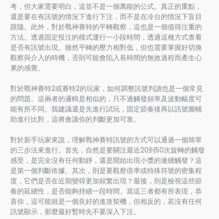
考，但大家需要明白，這並不是一個萬能的公式。真正的重點，
還是要在有訊號的情況下進行下注，而不是在冷台的情況下盲目
跟隨。此外，對於戰神賽特的平轉觀察，這也是一個值得注重的
方法。透過固定投注的模式運行一小段時間，透過這種方式查看
是否有訊號出現。雖然平轉的壓力相對低，但也需要掌握好切換
觀察與介入的時機，否則可能會陷入長時間的無效過程而產生心
累的感覺。
對於戰神賽特2或賽特2的玩家，如何調整訊號判讀也是一個常見
的問題。這兩者的邏輯是相似的，只不過觸發頻率及波動幅度可
能有所不同。我建議還是先進行試玩，固定節奏後再以訊號圖輔
助進行比對，這將會讓你的判斷更加可靠。
對於新手玩家來說，理解戰神賽特訊號的方式可以通過一個簡單
的三步法來進行。首先，自然是要關注最近20到50次旋轉的觸發
感受，是完全沒有任何動靜，還是開始出現小獎的連續觸發？這
是第一個判斷依據。其次，則是要觀察倍率或特殊符號的密集程
度，它們是否在近期變得更加頻繁出現？最後，則是檢視這些節
奏的延續性，是否能夠持續一段時間。當這三者都有所表現，恭
喜你，這可能就是一個良好的進攻契機，但相反的，若沒有任何
訊號顯示，那麼最好暫時先不要深入下注。