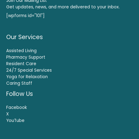
Join Our Mailing List
Get updates, news, and more delivered to your inbox.
[wpforms id="101"]
Our Services
Assisted Living
Pharmacy Support
Resident Care
24/7 Special Services
Yoga for Relaxation
Caring Staff
Follow Us
Facebook
X
YouTube