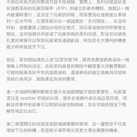
不與任何形式的作弊或可疑手段相關。實際上，系列信號源於基
於遊戲系統的玩家回報率（RTP）所確立的基本機制。遊戲以一種
內建邏輯運行，這決定了玩家的回報，而當獎池在遊戲後台累積
到一定水平時，它通常顯示出一個誠實的「支付階段」。在這些
時刻，遊戲畫面上開始出現特定模式，預示著遊戲特性即將發生
變化。這些指標共同形成了玩家所稱的系列信號。對這些信號有
扎實的掌握可以幫助玩家避免連續虧損，特別是在大獲利的機會
最大時有效提升下注。
相反，當你開始識別上述“設置信號”時，購買免費遊戲將成為一個
策略上明智的決定。在此受到啟發的階段中觸發重大倍數獎勵的
可能性顯著高於平常的遊戲過程。通過將你的賭注策略與信號和
系統行為同步，能顯著提高你的勝算。
進一步強調時機和觀察在最大化遊戲體驗方面的重要性，玩家還
需注意 scatter 符號的出現，通常在遊戲中表示為設置符號。理
解這些事件的節奏可以幫助玩家控制情緒，並在可能的情況下戰
略性地定位自己。
第二個需關注的信號是低額連續獲勝的激增。這一趨勢並不代表
增加下注的時機，而是暗示著即將出現更大潛在獲勝的機會。