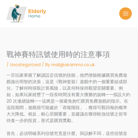
Skip
to
content
戰神賽特訊號使用時的注意事項
/
Uncategorized
/ By
mail@airammo.co.uk
一旦玩家掌握了解讀設定信號的技能，他們便能根據購買免費遊
戲做出明智的決策，這是《戰神套裝》遊戲中的一個重要組成部
分。了解何時採取計算風險，以及何時保持觀望至關重要。例
如，如果玩家經歷了一段長時間沒有重大獲勝的旋轉——假設大約
20 次連續旋轉——這將是一個避免匆忙購買免費遊戲的指示。在
這段期間，遊戲很可能處於「吞噬階段」，獲得可觀回報的概率
大大降低。相反，耐心至關重要，並建議在獲得較強信號之前等
待進一步的投資，形式是購買獎勵。
首先，必須明確系列信號究竟是什麼。與誤解不同，這些信號並