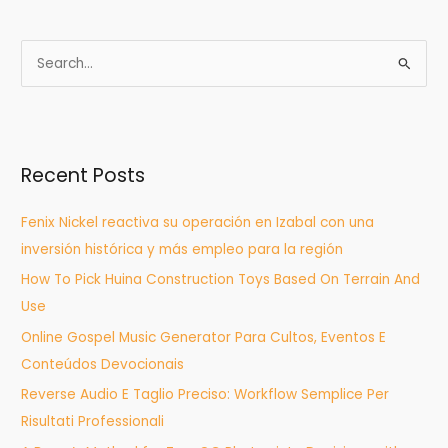
S
e
a
r
Recent Posts
c
h
Fenix Nickel reactiva su operación en Izabal con una
f
inversión histórica y más empleo para la región
o
How To Pick Huina Construction Toys Based On Terrain And
r
Use
:
Online Gospel Music Generator Para Cultos, Eventos E
Conteúdos Devocionais
Reverse Audio E Taglio Preciso: Workflow Semplice Per
Risultati Professionali