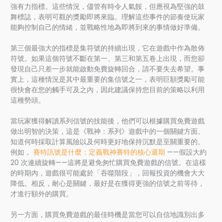
強有力指標。這些情況，儘管有時令人氣餒，但應視為堅強的鼓
舞標誌，表明可觀的獎勵即將來臨。理解這些事件的節奏使玩家
能夠控制自己的情緒，並戰略性地為即將到來的事情做好準備。
第三個最強大的指標是集符號的持續出現，它在遊戲中作為散佈
符號。如果這個符號不斷在第一、第三和第五卷上出現，而您卻
發現自己只差一步就能啟動免費旋轉回合，請不要失去希望。事
實上，這種情況是其中最重要的集信號之一，表明巨額獎勵可能
很快會在您的觸手可及之內，因此建議保持您目前的策略以利用
這種勢頭。
當玩家獲得解讀系列信號的技能後，他們可以根據購買免費遊戲
做出明智的決策，這是《戰神：系列》遊戲中的一個關鍵方面。
知道何時採取計算風險以及何時更好地保持沉默是至關重要的。
例如，
賽特訊號是什麼：定義戰神賽特的核心週期
——假設大約
20 次連續旋轉——這將是避免匆忙購買免費遊戲的信號。在這樣
的時期內，遊戲很可能處於「吞噬階段」，回報投資的機會大大
降低。相反，耐心是關鍵，最好是在獲得更強的信號之前等待，
才進行額外的購買。
另一方面，購買免費遊戲的最佳時機是當您可以自信地識別出多