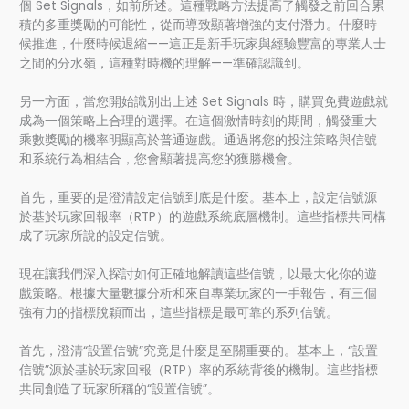
個 Set Signals，如前所述。這種戰略方法提高了觸發之前回合累
積的多重獎勵的可能性，從而導致顯著增強的支付潛力。什麼時
候推進，什麼時候退縮——這正是新手玩家與經驗豐富的專業人士
之間的分水嶺，這種對時機的理解——準確認識到。
另一方面，當您開始識別出上述 Set Signals 時，購買免費遊戲就
成為一個策略上合理的選擇。在這個激情時刻的期間，觸發重大
乘數獎勵的機率明顯高於普通遊戲。通過將您的投注策略與信號
和系統行為相結合，您會顯著提高您的獲勝機會。
首先，重要的是澄清設定信號到底是什麼。基本上，設定信號源
於基於玩家回報率（RTP）的遊戲系統底層機制。這些指標共同構
成了玩家所說的設定信號。
現在讓我們深入探討如何正確地解讀這些信號，以最大化你的遊
戲策略。根據大量數據分析和來自專業玩家的一手報告，有三個
強有力的指標脫穎而出，這些指標是最可靠的系列信號。
首先，澄清“設置信號”究竟是什麼是至關重要的。基本上，“設置
信號”源於基於玩家回報（RTP）率的系統背後的機制。這些指標
共同創造了玩家所稱的“設置信號”。