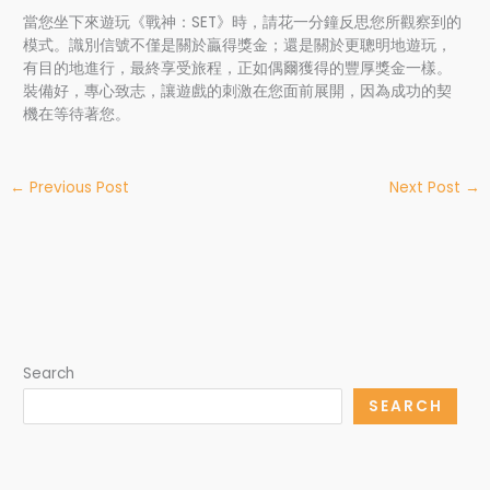
當您坐下來遊玩《戰神：SET》時，請花一分鐘反思您所觀察到的
模式。識別信號不僅是關於贏得獎金；還是關於更聰明地遊玩，
有目的地進行，最終享受旅程，正如偶爾獲得的豐厚獎金一樣。
裝備好，專心致志，讓遊戲的刺激在您面前展開，因為成功的契
機在等待著您。
←
Previous Post
Next Post
→
Search
SEARCH