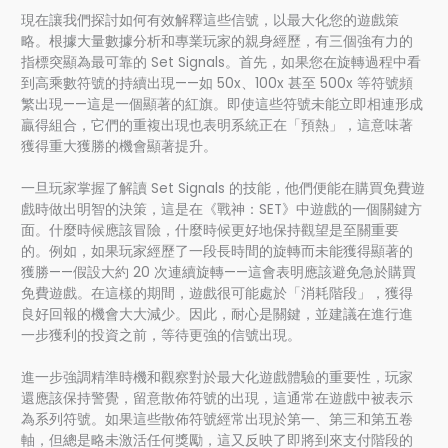
現在讓我們探討如何有效解釋這些信號，以最大化您的遊戲策
略。根據大量數據分析和專業玩家的親身經歷，有三個強有力的
指標突顯為最可靠的 Set Signals。首先，如果您在旋轉過程中看
到高乘數符號的持續出現——如 50x、100x 甚至 500x 等符號頻
繁出現——這是一個顯著的紅旗。即使這些符號未能立即相連形成
贏得組合，它們的重複出現也表明系統正在「預熱」，這意味著
獲得重大獲勝的機會顯著提升。
一旦玩家掌握了解讀 Set Signals 的技能，他們便能在購買免費遊
戲時做出明智的決策，這是在《戰神：SET》中遊戲的一個關鍵方
面。什麼時候應該冒險，什麼時候更好地保持觀望是至關重要
的。例如，如果玩家經歷了一段長時間的旋轉而未能獲得顯著的
獲勝——假設大約 20 次連續旋轉——這會表明應該避免急於購買
免費遊戲。在這樣的期間，遊戲很可能處於「消耗階段」，獲得
良好回報的機會大大減少。因此，耐心是關鍵，並建議在進行進
一步獲利的投資之前，等待更強的信號出現。
進一步強調精準時機和觀察對於最大化遊戲體驗的重要性，玩家
還應該保持警覺，留意散佈符號的出現，這通常在遊戲中被表示
為系列符號。如果這些散佈符號經常出現於第一、第三和第五卷
軸，但總是略未激活任何獎勵，這又反映了即將到來支付階段的