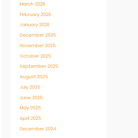
March 2026
February 2026
January 2026
December 2025
November 2025
October 2025
September 2025
August 2025
July 2025
June 2025
May 2025
April 2025
December 2024