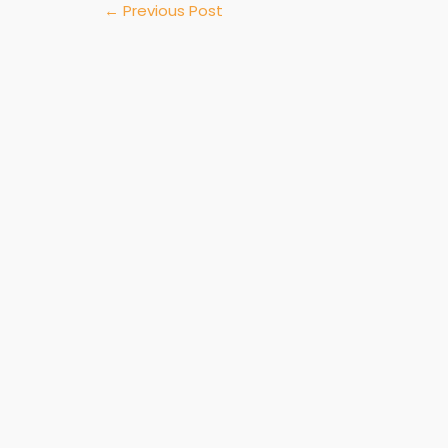
←
Previous Post