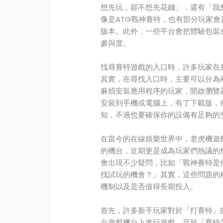
想先玩，卻不想先花錢」，還有「我
像是ATG戰神賽特，也有部分玩家會
版本。此外，一些平台會把體驗包裝
參與度。
找尋賽特遊戲的入口時，許多玩家在
其實，在尋找入口時，主要可以分為
麻煩安裝應用程序的玩家，開啟瀏覽
安裝到手機或電腦上，有了下載版，
知，不過也要確保你的設備有足夠的
在當今的在線娛樂世界中，老虎機遊
的機台，近期更是成為玩家們熱議的
會出現不少疑問，比如「戰神賽特是
找試玩的機會？」其實，這些問題的
機制以及是否值得長期投入。
首先，許多新手玩家對於「打賽特」
台遊戲機台上進行遊戲。至於「賽特