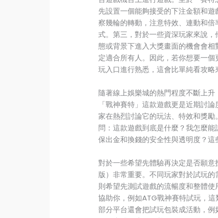
先設置一個能夠接受的下注金額和遊
察幾輪的轉動，注意特效、連動和倍
式。第三，對於一些資深玩家來說，
態或背景下進入大獎畫面的機會會相
定適合所有人。因此，若你想要一個
玩入口進行熟悉，這會比單純看攻略
隨著線上娛樂城的熱門程度不斷上升
「戰神賽特」這款遊戲更是近期討論
家在熱烈討論它的玩法、特效和獎勵
問：這款遊戲到底是什麼？我怎麼能
保出金和換錢的安全性與透明度？這
對於一些希望先體驗再決定是否願意
版）非常重要。不同玩家對於試玩的
則希望先測試遊戲的流暢度和整體使
協助你，例如ATG戰神賽特試玩，
部分平台還會把試玩包裝成活動，例