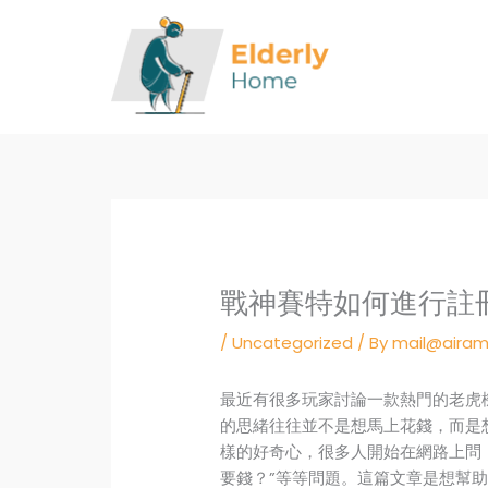
Skip
to
content
戰神賽特如何進行註
/
Uncategorized
/ By
mail@airam
最近有很多玩家討論一款熱門的老虎
的思緒往往並不是想馬上花錢，而是
樣的好奇心，很多人開始在網路上問：
要錢？”等等問題。這篇文章是想幫