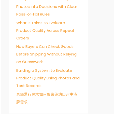
Photos into Decisions with Clear
o
Pass-or-Fail Rules
r
:
What It Takes to Evaluate
Product Quality Across Repeat
Orders
How Buyers Can Check Goods
Before Shipping Without Relying
on Guesswork
Building a System to Evaluate
Product Quality Using Photos and
Test Records
東部通行需求如何影響蓮塘口岸中港
牌需求