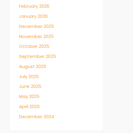
→
February 2026
January 2026
December 2025
November 2025
October 2025
September 2025
August 2025
July 2025
June 2025
May 2025
April 2025
December 2024