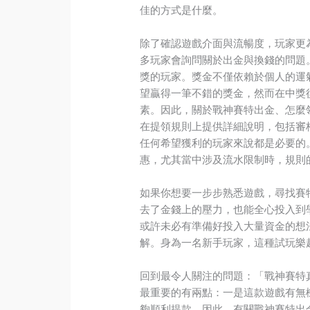
佳的方式是什麼。
除了確認遊戲介面與流暢度，玩家更
多玩家會詢問關於出金與換錢的問題
獎的玩家。獎金不僅依賴於個人的運
望贏得一筆不錯的獎金，然而在中獎
素。因此，關於戰神賽特出金、怎麼
在提領規則上提供詳細說明，包括審
任何希望獲利的玩家來說都是必要的
惠，尤其當中涉及流水限制時，規則
如果你想要一步步熟悉遊戲，尋找賽
去了金錢上的壓力，也能全心投入到
或許未必有準備好投入大量資金的想
解。身為一名新手玩家，這種試玩樂
回到最令人關注的問題：「戰神賽特
最重要的有兩點：一是這款遊戲有無
夠順利提款。因此，有關戰神賽特出