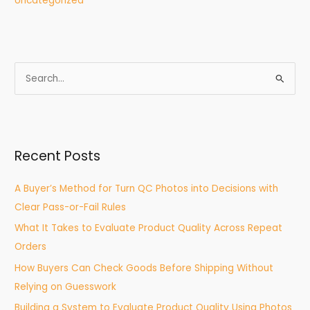
Uncategorized
S
e
a
r
Recent Posts
c
h
A Buyer’s Method for Turn QC Photos into Decisions with
f
Clear Pass-or-Fail Rules
o
What It Takes to Evaluate Product Quality Across Repeat
r
Orders
:
How Buyers Can Check Goods Before Shipping Without
Relying on Guesswork
Building a System to Evaluate Product Quality Using Photos