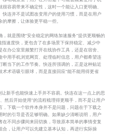
就很容易带来不确定性，这时一个能让入口更明确、
。快连并不是试图改变用户的使用习惯，而是在用户
余的摩擦，让体验更平稳一些。
确，就是围绕“安全稳定的网络加速服务”提供更顺畅的
单纯指速度快，更包含了在多场景下保持稳定、减少中
是在办公室里频繁打开在线协作工具，还是在宿舍、
途中用手机浏览网页、处理临时信息，用户都希望连
打断当下的工作节奏。快连所强调的，正是这种贴近
技术术语吸引眼球，而是直接回应“能不能用得更省
做到让新手也能快速上手并不容易。快连在这一点上的思
装、然后开始使用”的流程梳理得更顺手，而不是让用户
言，下载一个软件本身并不是问题，问题在于下载之
用时的引导是否足够明确。如果缺少清晰说明，用户
者在不同步骤间来回切换，导致原本简单的事情变复
组合，让用户可以先建立基本认知，再进行实际操