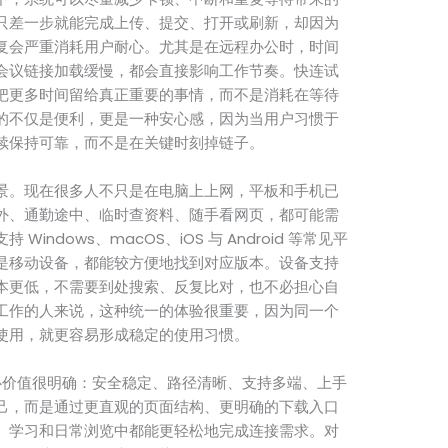
只差一步就能完成上传、提交、打开或刷新，却因为
复会严重消耗用户耐心。尤其是在远程办公时，时间
会议链接加载缓慢，都会直接影响工作节奏。快连试
把更多时间留给真正重要的事情，而不是消耗在等待
的不仅是便利，更是一种安心感，因为当用户习惯于
续保持可靠，而不是在关键时刻掉链子。
景。现在很多人不只是在电脑上上网，平板和手机已
外、通勤途中、临时查资料、随手看网页，都可能需
ndows、macOS、iOS 与 Android 等常见平
是移动设备，都能较方便地找到对应版本。设备支持
本更低，不需要到处搜索、反复比对，也不必担心自
工作的人来说，这种统一的体验很重要，因为同一个
使用，就更容易形成稳定的使用习惯。
价值很明确：安全稳定、路径清晰、支持多端、上手
己，而是通过更直观的页面结构、更明确的下载入口
、学习和日常浏览中都能更轻松地完成连接需求。对