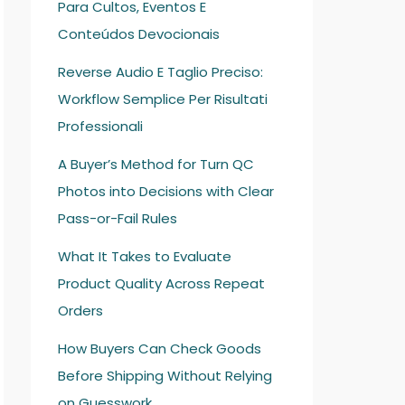
Para Cultos, Eventos E
Conteúdos Devocionais
Reverse Audio E Taglio Preciso:
Workflow Semplice Per Risultati
Professionali
A Buyer’s Method for Turn QC
Photos into Decisions with Clear
Pass-or-Fail Rules
What It Takes to Evaluate
Product Quality Across Repeat
Orders
How Buyers Can Check Goods
Before Shipping Without Relying
on Guesswork