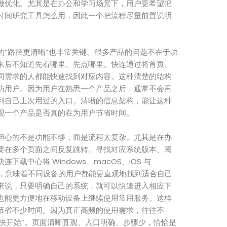
做优化。尤其是在办公和学习场景下，用户更希望把
时间研究工具怎么用，因此一个把流程尽量前置说明
的“路径更清晰”也非常关键。很多产品的问题不在于功
来后不知道先看哪里、先点哪里。快连通过将首页、
同需求的人都能快速找到对应内容。这种清楚的结构
访用户。因为用户在熟悉一个产品之后，通常不会再
到自己上次用过的入口。清晰的信息架构，能让这种
现一个产品是否真的在为用户节省时间。
担心的不是功能不够，而是流程太复杂。尤其是在办
要在多个页面之间反复跳转、寻找对应系统版本、阅
载中心将 Windows、macOS、iOS 与
展示，意味着不同设备的用户都能更直观地找到适合自己
来说，只要明确自己的系统，就可以快速进入相应下
也能更方便地在移动设备上继续使用常用服务。这样
节省不少时间。因为真正高频的使用需求，往往不
更快开始”。页面清晰直观、入口明确、步骤少，恰恰是