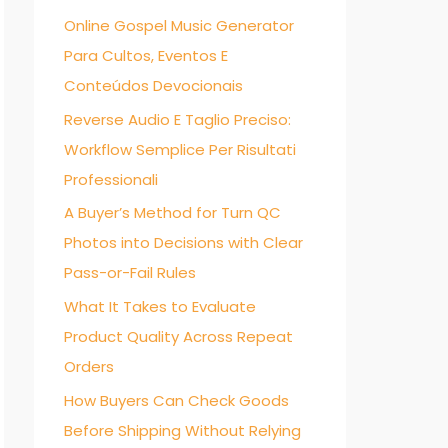
Online Gospel Music Generator
f
Para Cultos, Eventos E
o
Conteúdos Devocionais
r
:
Reverse Audio E Taglio Preciso:
Workflow Semplice Per Risultati
Professionali
A Buyer’s Method for Turn QC
Photos into Decisions with Clear
Pass-or-Fail Rules
What It Takes to Evaluate
Product Quality Across Repeat
Orders
How Buyers Can Check Goods
Before Shipping Without Relying