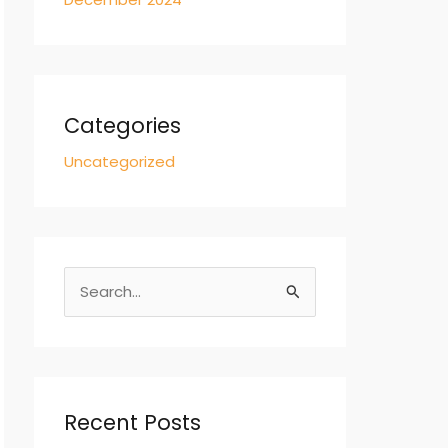
Categories
Uncategorized
S
e
a
r
c
Recent Posts
h