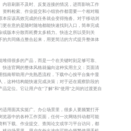
、内容刷新不及时、反复连接的情况，进而影响工作
、资料检索、作业提交和小组协作都需要一个相对顺
原本应该高效完成的任务就会变得拖沓。对于移动浏
们更在意的是随时随地都能快速找到入口，简单完成
杂或版本分散而耗费太多精力。快连之所以受到关
下的共同痛点整合起来，用更简洁的方式提升整体体
能堆得很多的产品，而是一个在关键时刻足够可靠、
。快连官网的整体风格就偏向这种实用主义：页面清
用指南帮助用户先熟悉流程，下载中心按平台集中显
人，这种结构能快速完成决策；对于还在观察阶段的
品定位。它让用户在“了解”和“使用”之间的过渡更自
的适用面其实挺广。办公场景里，很多人要频繁打开
浏览器中的各种工作页面，任何一次网络抖动都可能
资料下载、作业提交、查阅论文或学习平台访问，都
。移动场景里，用户在外出途中可能会频繁使用手机