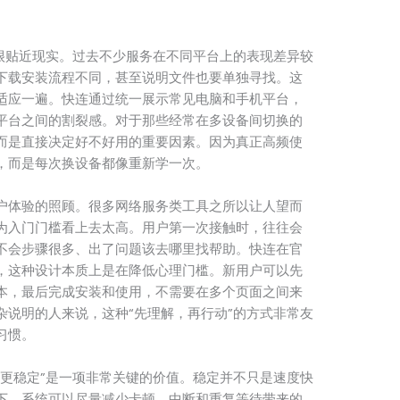
也很贴近现实。过去不少服务在不同平台上的表现差异较
下载安装流程不同，甚至说明文件也要单独寻找。这
适应一遍。快连通过统一展示常见电脑和手机平台，
平台之间的割裂感。对于那些经常在多设备间切换的
而是直接决定好不好用的重要因素。因为真正高频使
，而是每次换设备都像重新学一次。
户体验的照顾。很多网络服务类工具之所以让人望而
为入门门槛看上去太高。用户第一次接触时，往往会
不会步骤很多、出了问题该去哪里找帮助。快连在官
，这种设计本质上是在降低心理门槛。新用户可以先
本，最后完成安装和使用，不需要在多个页面之间来
杂说明的人来说，这种“先理解，再行动”的方式非常友
习惯。
接更稳定”是一项非常关键的价值。稳定并不只是速度快
下，系统可以尽量减少卡顿、中断和重复等待带来的