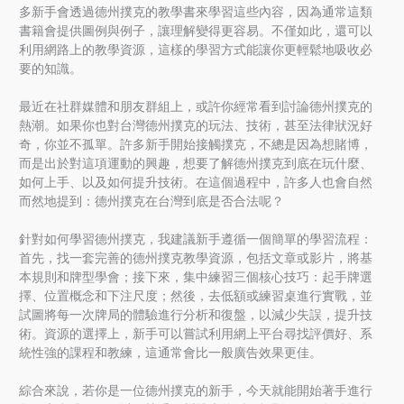
多新手會透過德州撲克的教學書來學習這些內容，因為通常這類
書籍會提供圖例與例子，讓理解變得更容易。不僅如此，還可以
利用網路上的教學資源，這樣的學習方式能讓你更輕鬆地吸收必
要的知識。
最近在社群媒體和朋友群組上，或許你經常看到討論德州撲克的
熱潮。如果你也對台灣德州撲克的玩法、技術，甚至法律狀況好
奇，你並不孤單。許多新手開始接觸撲克，不總是因為想賭博，
而是出於對這項運動的興趣，想要了解德州撲克到底在玩什麼、
如何上手、以及如何提升技術。在這個過程中，許多人也會自然
而然地提到：德州撲克在台灣到底是否合法呢？
針對如何學習德州撲克，我建議新手遵循一個簡單的學習流程：
首先，找一套完善的德州撲克教學資源，包括文章或影片，將基
本規則和牌型學會；接下來，集中練習三個核心技巧：起手牌選
擇、位置概念和下注尺度；然後，去低額或練習桌進行實戰，並
試圖將每一次牌局的體驗進行分析和復盤，以減少失誤，提升技
術。資源的選擇上，新手可以嘗試利用網上平台尋找評價好、系
統性強的課程和教練，這通常會比一般廣告效果更佳。
綜合來說，若你是一位德州撲克的新手，今天就能開始著手進行