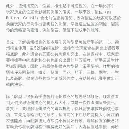
此外，德州撲克的「位置」概念是不可忽視的。在一場比賽中，
玩家所處的位置會影響其決策的優劣。一般來說，後位（如
Button、Cutoff）會比前位更具優勢，因為後位的玩家可以基於
前面玩家的行為作出更明智的決策。掌握這些位置的關鍵，能讓
你的策略更為靈活，例如偷盲、價值下注或半詐唬等。
首先，了解德州撲克的基本規則與牌型是每位新手的第一步。德
州撲克使用一副52張的撲克牌，然後每位玩家會在牌桌上獲得兩
張底牌，此外還會有五張公共牌逐步亮出。在這過程中，玩家需
要根據手中的底牌和公共牌組合出最佳的五張牌。新手常常對牌
型感到困惑，因此，熟悉德州撲克牌型是非常重要的。牌型的強
弱依序為同花順、鐵支、葫蘆、同花、順子、三條、兩對、一對
以及高牌。學會這些牌型的組成與強度，有助於在比賽中做出正
確的決策。
除了牌型，很多新手也會對德州撲克的規則感到疑惑。經常會看
到人們搜尋德州撲克的規則和大小，或是一次性查詢這些資訊。
事實上，要理解德州撲克的遊戲規則，你只需要掌握幾個核心事
項。首先是每輪行動的順序，翻牌前的下注順序是從大小盲注的
左側開始，而翻牌後則通常從小盲開始行動。理解位置的概念將
有助於你在玩牌過程中獲得更好的認知，因為位置越靠後，你所