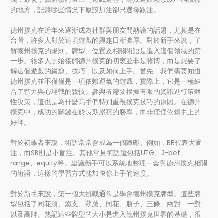
的地方，記錄哪些情況下應該加注卻只選擇跟注。
德州撲克在近年來逐漸成為社群與朋友間熱議的話題，尤其是在
台灣，許多人對於這項遊戲的興趣日漸濃厚。對於新手來說，了
解德州撲克的規則、牌型、位置及相關術語是進入這個領域的第
一步。很多人開始接觸德州撲克的初衷並非是賭博，而是想要了
解這個遊戲的樂趣、技巧，以及如何上手。首先，我們需要知道
德州撲克並不僅僅是一項依賴運氣的遊戲，實際上，它是一種結
合了智力與心理戰的競技。參與者需要根據有限的資訊進行策略
性決策，這也是為什麼高手們特別重視撲克技巧的原因。在德州
撲克中，成功的關鍵在於長期累積的勝率，而非僅僅依賴手上的
好牌。
對於初學者來說，術語常常會成為一個障礙。例如，BB代表大盲
注，而SB則是小盲注。其他常見術語還包括UTG、3-bet、
range、equity等。建議新手可以系統地整理一套與德州撲克相關
的術語，這樣的學習方式能加快你上手的速度。
對於新手來說，第一個大挑戰通常是學會德州撲克牌型。這些牌
型包括了同花順、鐵支、葫蘆、同花、順子、三條、兩對、一對
以及高牌。熟記這些牌型的大小是進入德州撲克世界的基礎，很