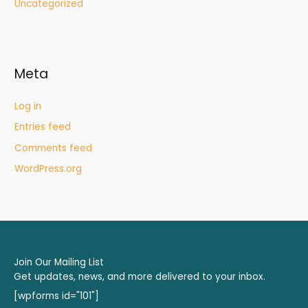
Uncategorized
Meta
Log in
Entries feed
Comments feed
WordPress.org
Join Our Mailing List
Get updates, news, and more delivered to your inbox.
[wpforms id="101"]