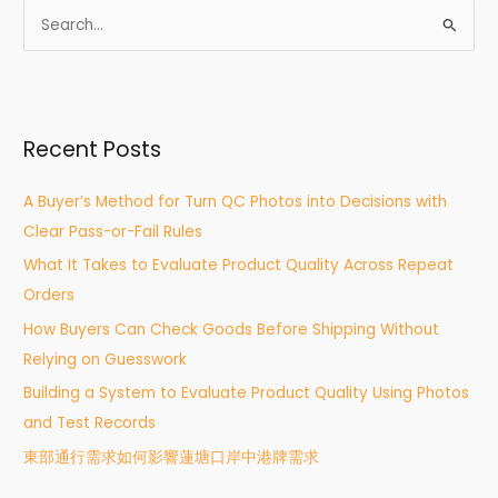
S
e
a
r
Recent Posts
c
h
A Buyer’s Method for Turn QC Photos into Decisions with
f
Clear Pass-or-Fail Rules
o
What It Takes to Evaluate Product Quality Across Repeat
r
Orders
:
How Buyers Can Check Goods Before Shipping Without
Relying on Guesswork
Building a System to Evaluate Product Quality Using Photos
and Test Records
東部通行需求如何影響蓮塘口岸中港牌需求