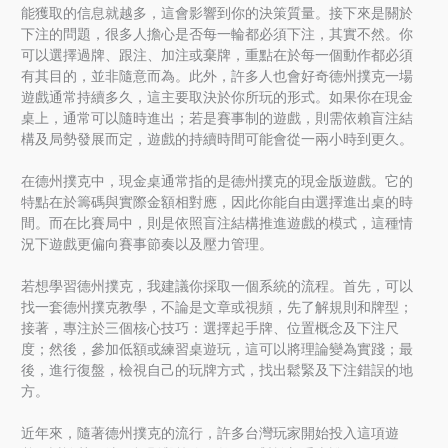
能獲取的信息就越多，這會影響到你的決策質量。接下來是關於
下注的問題，很多人擔心是否每一輪都必須下注，其實不然。你
可以選擇過牌、跟注、加注或棄牌，重點在於每一個動作都必須
有其目的，並非隨意而為。此外，許多人也會好奇德州撲克一場
遊戲通常持續多久，這主要取決於你所玩的形式。如果你在現金
桌上，通常可以隨時進出；若是賽事制的遊戲，則需依賴盲注結
構及局勢發展而定，遊戲的持續時間可能會從一兩小時到更久。
在德州撲克中，現金桌通常指的是德州撲克的現金版遊戲。它的
特點在於籌碼與實際金額相對應，因此你能自由選擇進出桌的時
間。而在比賽局中，則是依照盲注結構推進遊戲的模式，這種情
況下遊戲更偏向賽事節奏以及壓力管理。
若想學習德州撲克，我建議你採取一個系統的流程。首先，可以
找一套德州撲克教學，不論是文章或視頻，先了解規則和牌型；
接著，專注於三個核心技巧：選擇起手牌、位置概念及下注尺
度；然後，參加低額或練習桌遊玩，這可以將理論變為實踐；最
後，進行復盤，檢視自己的玩牌方式，找出鬆緊及下注錯誤的地
方。
近年來，隨著德州撲克的流行，許多台灣玩家開始投入這項遊