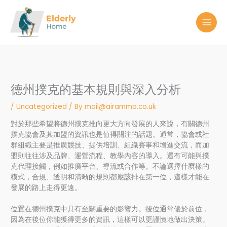
Skip
to
content
德州撲克的基本規則與深入分析
/
Uncategorized
/ By
mail@airammo.co.uk
對於那些希望將德州撲克推向更大方向發展的人來說，有關德州
撲克協會及其加盟的資訊也是值得關注的話題。通常，協會或社
群組織主要是推廣競技、提供培訓、組織賽事和增進交流，而加
盟則往往涉及品牌、運營流程、教學內容的導入。還有可能與撲
克代理接觸，例如推廣平台、導流或合作等。不論選擇什麼樣的
模式，合規、透明和清晰的規則都應該排在第一位，這樣才能在
發展的路上走得更遠。
位置在德州撲克中具有至關重要的影響力。後位通常優於前位，
因為在後位你能獲得更多的資訊，這樣可以更謹慎地做出決策。