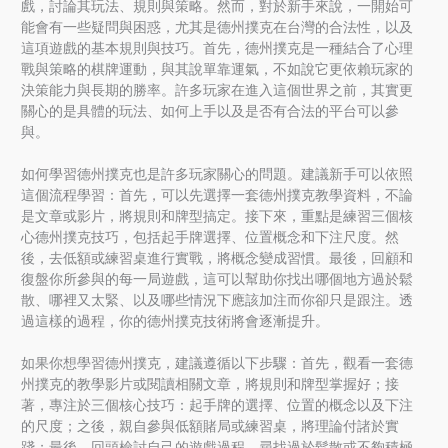
戲，討論其玩法、規則與策略。然而，對於新手來說，一開始可
能會有一些疑問與困惑，尤其是德州撲克在台灣的合法性，以及
這項遊戲的基本規則與技巧。首先，德州撲克是一種結合了心理
戰與策略的棋牌運動，與其說單靠運氣，不如說它更依賴玩家的
決策能力與長期的勝率。許多玩家在進入這個世界之前，其實更
關心的是具體的玩法、如何上手以及是否有合法的平台可以參
與。
如何學習德州撲克也是許多玩家關心的問題。建議新手可以依照
這個流程學習：首先，可以先選擇一套德州撲克教學資料，不論
是文章或影片，將規則和牌型搞定。接下來，重點是練習三個核
心德州撲克技巧，包括起手牌選擇、位置概念和下注尺度。然
後，去低額或練習桌進行實戰，將概念變成習慣。最後，回顧和
復盤你所參與的每一局遊戲，這可以幫助你找出哪個地方過於鬆
散、哪裡又太緊、以及哪些情況下應該加注而你卻只是跟注。透
過這樣的過程，你的德州撲克技術將會逐漸提升。
如果你想學習德州撲克，建議遵循以下步驟：首先，觀看一套德
州撲克的教學影片或閱讀相關文章，將規則和牌型掌握好；接
著，專注於三個核心技巧：起手牌的選擇、位置的概念以及下注
的尺度；之後，親自參與低額賭局或練習桌，將理論付諸於實
踐；最後，回頭檢討自己的遊戲過程，尋找過於鬆散或不夠積極