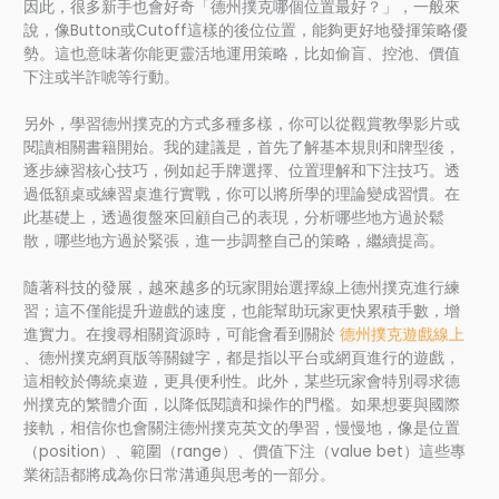
因此，很多新手也會好奇「德州撲克哪個位置最好？」，一般來
說，像Button或Cutoff這樣的後位位置，能夠更好地發揮策略優
勢。這也意味著你能更靈活地運用策略，比如偷盲、控池、價值
下注或半詐唬等行動。
另外，學習德州撲克的方式多種多樣，你可以從觀賞教學影片或
閱讀相關書籍開始。我的建議是，首先了解基本規則和牌型後，
逐步練習核心技巧，例如起手牌選擇、位置理解和下注技巧。透
過低額桌或練習桌進行實戰，你可以將所學的理論變成習慣。在
此基礎上，透過復盤來回顧自己的表現，分析哪些地方過於鬆
散，哪些地方過於緊張，進一步調整自己的策略，繼續提高。
隨著科技的發展，越來越多的玩家開始選擇線上德州撲克進行練
習；這不僅能提升遊戲的速度，也能幫助玩家更快累積手數，增
進實力。在搜尋相關資源時，可能會看到關於
德州撲克遊戲線上
、德州撲克網頁版等關鍵字，都是指以平台或網頁進行的遊戲，
這相較於傳統桌遊，更具便利性。此外，某些玩家會特別尋求德
州撲克的繁體介面，以降低閱讀和操作的門檻。如果想要與國際
接軌，相信你也會關注德州撲克英文的學習，慢慢地，像是位置
（position）、範圍（range）、價值下注（value bet）這些專
業術語都將成為你日常溝通與思考的一部分。