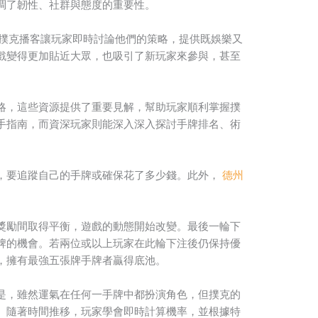
調了韌性、社群與態度的重要性。
道及專屬撲克播客讓玩家即時討論他們的策略，提供既娛樂又
戲變得更加貼近大眾，也吸引了新玩家來參與，甚至
。
略，這些資源提供了重要見解，幫助玩家順利掌握撲
手指南，而資深玩家則能深入深入探討手牌排名、術
，要追蹤自己的手牌或確保花了多少錢。此外，
德州
獎勵間取得平衡，遊戲的動態開始改變。最後一輪下
牌的機會。若兩位或以上玩家在此輪下注後仍保持優
，擁有最強五張牌手牌者贏得底池。
是，雖然運氣在任何一手牌中都扮演角色，但撲克的
。隨著時間推移，玩家學會即時計算機率，並根據特