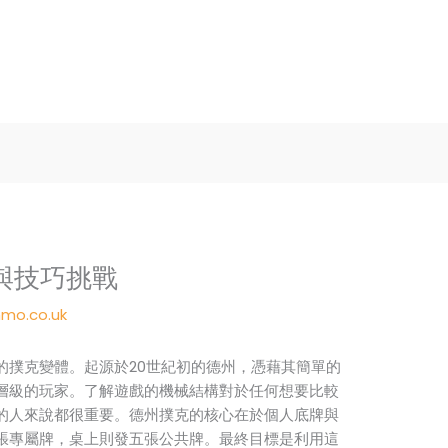
與技巧挑戰
mo.co.uk
的撲克變體。起源於20世紀初的德州，憑藉其簡單的
層級的玩家。了解遊戲的機械結構對於任何想要比較
的人來說都很重要。德州撲克的核心在於個人底牌與
張專屬牌，桌上則發五張公共牌。最終目標是利用這