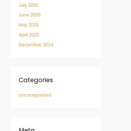
July 2025
June 2025
May 2025
April 2025
December 2024
Categories
Uncategorized
Meta