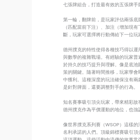
七張牌組合，打造最有效的五張牌手
第一輪，翻牌前，是玩家評估兩張底
（匹配當前下注）、加注（增加現有
斷，玩家可選擇將行動傳給下一位玩
德州撲克的特性使得各種技巧得以運
與數學的複雜戰場。有經驗的玩家普
於持久的技巧提升與理解。像是底池
策的關鍵。隨著時間推移，玩家學會
中獲利。這種深度的玩法確保沒有兩
是針對牌面，還要調整對手的行為。
知名賽事吸引頂尖玩家，帶來精彩故
德州撲克作為平價運動的地位，也強
像世界撲克系列賽（WSOP）這樣
名利承諾的人們。頂級錦標賽吸引頂
這項運動。這些活動中流傳的故事常