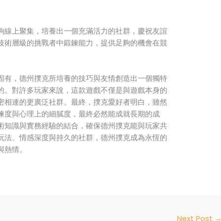
夠線上聚集，培養出一個充滿活力的社群，慶祝友誼
技術層級的挑戰者中鍛鍊能力，提供足夠的機會在競
固有，德州撲克所培養的技巧與友情創造出一個獨特
的。對許多玩家來說，這款遊戲不僅是與遊戲本身的
密相連的更廣泛社群。最終，撲克愛好者明白，雖然
練度與心理上的細膩度，最終必然能成就長期的成
術知識與實務經驗的結合，確保德州撲克能與玩家共
玩法、情感深度與持久的社群，德州撲克成為永恆的
與熱情。
Next Post