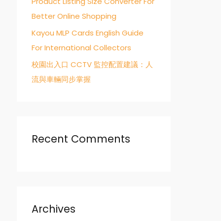
Product Listing Size Converter For
Better Online Shopping
Kayou MLP Cards English Guide
For International Collectors
校園出入口 CCTV 監控配置建議：人
流與車輛同步掌握
Recent Comments
Archives