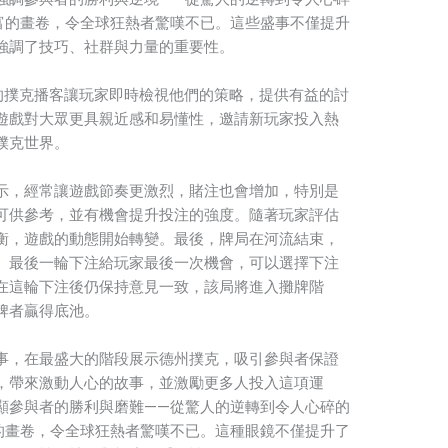
富的畫卷，令全球狂熱者驚嘆不已。這些盛事不僅提升
強調了技巧、社群與力量的重要性。
及專門的撲克播客讓玩家即時檢視他們的策略，提供有益的討
遊戲對大眾更具親近感和易懂性，邀請新玩家投入熱
撲克世界。
示，經常讓遊戲節奏更激烈，賭注也會增加，特別是
可供參考，並有機會提升投注的強度。隨著玩家評估
衡，遊戲的動態開始轉變。最後，牌局在河流結束，
。最後一輪下注給玩家最後一次機會，可以選擇下注
在這輪下注後仍保持意見一致，該局將進入攤牌階
牌者贏得底池。
賽事，在最盛大的階段展示德州撲克，吸引參與者保證
，帶來激動人心的故事，並激勵更多人投入這項運
顯參與者的勝利與磨難——從驚人的逆轉到令人心碎的
的畫卷，令全球狂熱者驚嘆不已。這種眼鏡不僅提升了