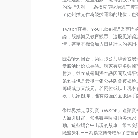
的險些失利——為撲克傳統增添了豐
了德州撲克作為競技運動的地位，也
Twitch直播、YouTube頻道
論，既娛樂又教育觀眾。這股風潮讓
情，甚至有機會加入日益壯大的德州
隨著輪到回合，第四張公共牌會被展
當底池開始成長時。玩家有更多數據
勝算，並在威脅與潛在誘因間取得平
第五張也是最後一張公共牌會被揭曉
籌碼或放棄該局。若兩位或以上玩家
段，玩家攤牌，擁有最強的五張牌手
像世界撲克系列賽（WSOP）這類
人氣與財富。知名賽事吸引頂尖玩家
動。這些場合中出現的故事，常常突
險些失利——為撲克傳奇增添了豐富