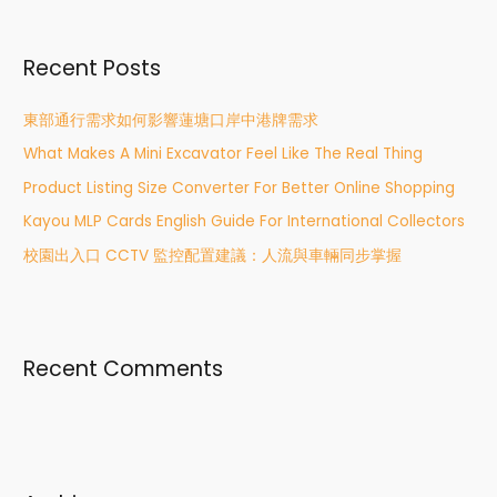
a
r
Recent Posts
c
h
東部通行需求如何影響蓮塘口岸中港牌需求
f
What Makes A Mini Excavator Feel Like The Real Thing
o
r
Product Listing Size Converter For Better Online Shopping
:
Kayou MLP Cards English Guide For International Collectors
校園出入口 CCTV 監控配置建議：人流與車輛同步掌握
Recent Comments