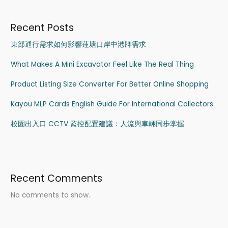
Recent Posts
東部通行需求如何影響蓮塘口岸中港牌需求
What Makes A Mini Excavator Feel Like The Real Thing
Product Listing Size Converter For Better Online Shopping
Kayou MLP Cards English Guide For International Collectors
校園出入口 CCTV 監控配置建議：人流與車輛同步掌握
Recent Comments
No comments to show.