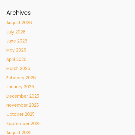
Archives
August 2026
July 2026
June 2026
May 2026
April 2026
March 2026
February 2026
January 2026
December 2025
November 2025
October 2025
September 2025
August 2025