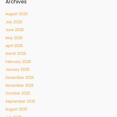
Archives
August 2026
July 2026
June 2026
May 2026
April 2026
March 2026
February 2026
January 2026
December 2025
November 2025
October 2025
September 2025
August 2025