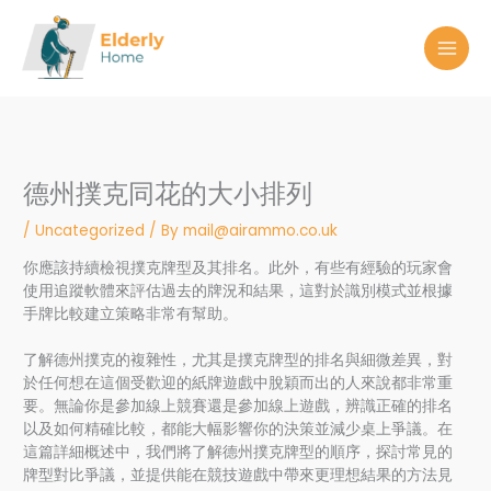
Skip
to
content
德州撲克同花的大小排列
/
Uncategorized
/ By
mail@airammo.co.uk
你應該持續檢視撲克牌型及其排名。此外，有些有經驗的玩家會
使用追蹤軟體來評估過去的牌況和結果，這對於識別模式並根據
手牌比較建立策略非常有幫助。
了解德州撲克的複雜性，尤其是撲克牌型的排名與細微差異，對
於任何想在這個受歡迎的紙牌遊戲中脫穎而出的人來說都非常重
要。無論你是參加線上競賽還是參加線上遊戲，辨識正確的排名
以及如何精確比較，都能大幅影響你的決策並減少桌上爭議。在
這篇詳細概述中，我們將了解德州撲克牌型的順序，探討常見的
牌型對比爭議，並提供能在競技遊戲中帶來更理想結果的方法見