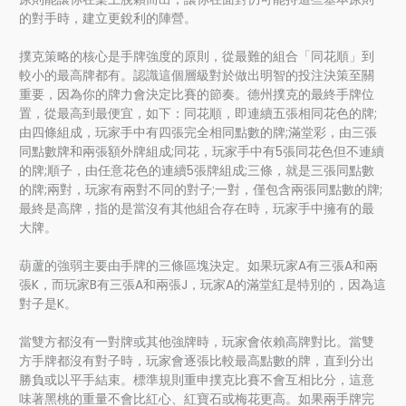
的對手時，建立更銳利的陣營。
撲克策略的核心是手牌強度的原則，從最難的組合「同花順」到
較小的最高牌都有。認識這個層級對於做出明智的投注決策至關
重要，因為你的牌力會決定比賽的節奏。德州撲克的最終手牌位
置，從最高到最便宜，如下：同花順，即連續五張相同花色的牌;
由四條組成，玩家手中有四張完全相同點數的牌;滿堂彩，由三張
同點數牌和兩張額外牌組成;同花，玩家手中有5張同花色但不連續
的牌;順子，由任意花色的連續5張牌組成;三條，就是三張同點數
的牌;兩對，玩家有兩對不同的對子;一對，僅包含兩張同點數的牌;
最終是高牌，指的是當沒有其他組合存在時，玩家手中擁有的最
大牌。
葫蘆的強弱主要由手牌的三條區塊決定。如果玩家A有三張A和兩
張K，而玩家B有三張A和兩張J，玩家A的滿堂紅是特別的，因為這
對子是K。
當雙方都沒有一對牌或其他強牌時，玩家會依賴高牌對比。當雙
方手牌都沒有對子時，玩家會逐張比較最高點數的牌，直到分出
勝負或以平手結束。標準規則重申撲克比賽不會互相比分，這意
味著黑桃的重量不會比紅心、紅寶石或梅花更高。如果兩手牌完