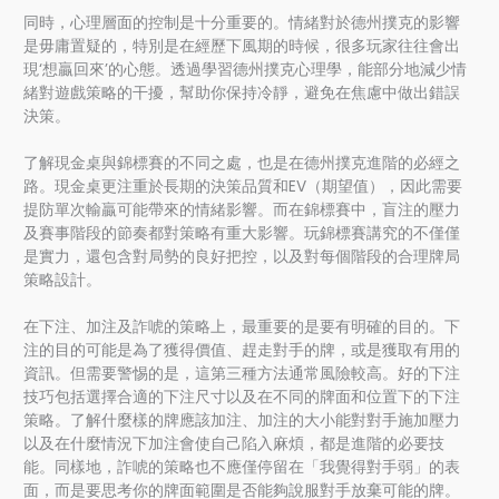
同時，心理層面的控制是十分重要的。情緒對於德州撲克的影響
是毋庸置疑的，特別是在經歷下風期的時候，很多玩家往往會出
現‘想贏回來’的心態。透過學習德州撲克心理學，能部分地減少情
緒對遊戲策略的干擾，幫助你保持冷靜，避免在焦慮中做出錯誤
決策。
了解現金桌與錦標賽的不同之處，也是在德州撲克進階的必經之
路。現金桌更注重於長期的決策品質和EV（期望值），因此需要
提防單次輸贏可能帶來的情緒影響。而在錦標賽中，盲注的壓力
及賽事階段的節奏都對策略有重大影響。玩錦標賽講究的不僅僅
是實力，還包含對局勢的良好把控，以及對每個階段的合理牌局
策略設計。
在下注、加注及詐唬的策略上，最重要的是要有明確的目的。下
注的目的可能是為了獲得價值、趕走對手的牌，或是獲取有用的
資訊。但需要警惕的是，這第三種方法通常風險較高。好的下注
技巧包括選擇合適的下注尺寸以及在不同的牌面和位置下的下注
策略。了解什麼樣的牌應該加注、加注的大小能對對手施加壓力
以及在什麼情況下加注會使自己陷入麻煩，都是進階的必要技
能。同樣地，詐唬的策略也不應僅停留在「我覺得對手弱」的表
面，而是要思考你的牌面範圍是否能夠說服對手放棄可能的牌。