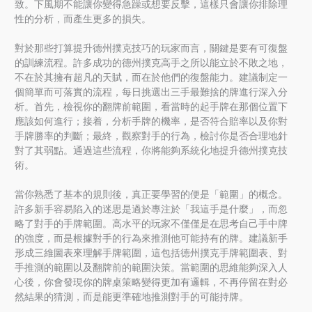
致。下風期不能讓你變得急躁或想要反擊，這樣只會讓你排除理
性的分析，而產生更多的損失。
對於那些打算提升德州撲克技巧的玩家而言，關鍵是要有可復盤
的訓練流程。許多成功的德州撲克高手之所以能立於不敗之地，
不在於其擁有超凡的天賦，而在於他們的復盤能力。建議制定一
個簡單而可落實的流程，每日挑選出三手最難捨的牌進行深入分
析。首先，檢視你的翻牌前範圍，看當時的起手牌在那個位置下
應該如何進行；接着，分析手牌的機率，是否符合賠率以及你對
手牌勝率的判斷；最終，觀察對手的行為，檢討你是否合理地針
對了其弱點。通過這些流程，你將能夠系統化地提升德州撲克技
術。
當你熟悉了基本的規則後，真正要學習的便是「範圍」的概念。
許多新手容易陷入的迷思是過於專注於「我這手是什麼」，而忽
略了對手的手牌範圍。高水平的玩家不僅僅是在思考自己手中牌
的強度，而是根據對手的行為來推測他可能持有的牌。建議新手
形成三維圖表來理解手牌範圍，這包括德州撲克手牌範圍表、對
手推測的範圍以及翻牌前的範圍決策。當範圍的思維能夠深入人
心後，你會發現你的牌桌策略變得更加有邏輯，不再停留在對必
然結果的猜測，而是能更準確地推測對手的可能持牌。