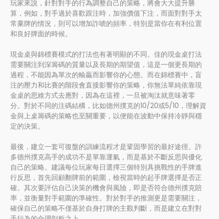
玩家來說，針對對手的行為調整自己的策略，將會大大提升勝
算，例如，對手過於喜歡跟注時，加強價值下注，而面對對手太
常棄牌的情況，則可以增加詐唬的頻率，特別是當你在有利位置
和良好牌面的時候。
現金桌與錦標賽模式的打法也有著明顯的不同。佳的現金桌打法
需要關注到深籌碼的質量以及長期的期望值，這是一個更長期的
過程，不能因為單次的輸贏而影響你的心態。而在錦標賽中，盲
注的壓力和比賽的階段會直接影響你的策略，你無法單純依靠現
金桌的思維方式去應對，因為在這裡，一旦被淘汰就意味著零
分。對於不同的注碼結構，比如德州撲克的10/20或5/10，理解資
金與上桌籌碼的策略也至關重要，以便能在波動中保持冷靜與穩
定的決策。
最後，建立一套可復盤的訓練流程才是鞏固學習的最好途徑。許
多德州撲克高手的成功不是單靠運氣，而是基於不斷反思與優化
自己的策略。建議每位玩家每日選擇三個特別具挑戰性的手牌進
行反思，首先回顧翻牌前的範圍，檢視當時的起手牌選擇是否正
確。其次要評估自己決策的機會與風險，即是否符合德州撲克賠
率，並衡量對手範圍的準確性。對於對手的推測更是需要關注，
確保自己的策略不僅基於自身打牌的主觀判斷，而是建立在對對
手行為的合理剖析之上。