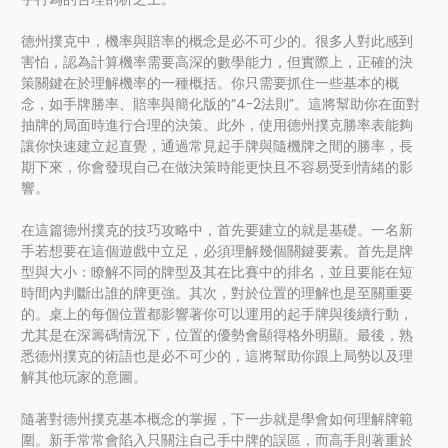
德州撲克中，機率與賠率的概念是必不可少的。很多人對此感到
害怕，認為計算機率需要高深的數學能力，但實際上，正確的決
策關鍵在於理解機率的一種概括。你只需要抓住一些基本的概
念，如手牌勝率、賠率與簡化版的“4-2法則”。這將幫助你在面對
抽牌的局面時進行合理的決策。此外，使用德州撲克勝率表能夠
讓你快速建立起直覺，通過常見起手牌與隨機牌之間的勝率，長
期下來，你會發現自己在做決策時能更快且不容易受到情緒的影
響。
在這篇德州撲克的技巧攻略中，首先要建立的就是基礎。一名新
手若想要在這個遊戲中立足，必須理解幾個關鍵要素。首先是牌
型與大小：瞭解不同的牌型及其在比賽中的排名，並且要能在短
時間內判斷出誰的牌更強。其次，對於位置的理解也是至關重要
的。桌上的每個位置都影響著你可以運用的起手牌與後續行動，
尤其是在深籌碼情況下，位置的優勢會顯得格外明顯。最後，熟
悉德州撲克的術語也是必不可少的，這將幫助你跟上局勢以及理
解其他玩家的意圖。
隨著對德州撲克基本概念的掌握，下一步就是學會如何理解牌範
圍。新手常常會陷入只關注自己手中牌的誤區，而高手則著重於