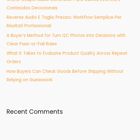
f
Conteúdos Devocionais
o
Reverse Audio E Taglio Preciso: Workflow Semplice Per
r
Risultati Professionali
:
A Buyer’s Method for Turn QC Photos into Decisions with
Clear Pass-or-Fail Rules
What It Takes to Evaluate Product Quality Across Repeat
Orders
How Buyers Can Check Goods Before Shipping Without
Relying on Guesswork
Recent Comments