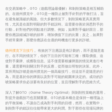
在交易策略中，GTO（遊戲理論最優解）和剝削策略是相互輔助
的。在德州撲克中，GTO是一種防止被對手針對的平衡打法，旨
在避免被識破的風險。但大多數情況下，剝削策略更具其實用
性，尤其是在面對明顯的對手錯誤時。這需要你善於洞悉對手的
行動，針對他們的弱點進行調整。例如，如果對手偏好跟注，那
麼你應該縮減詐唬的頻率，增加價值下注的比重；反之，如果對
手經常棄牌，那麼你應該在合適的時機進行更多的詐唬。
德州撲克下注技巧
。有效的下注應該是有計劃的，而不是隨意進
行。在不同的情況下，你的下注目的可能有三種：獲取價值、迫
使對手棄牌、或獲取信息。這不僅需要根據牌面的情況來進行考
量，還需要時刻關注對手的反應，從而做出明智的決策。此外，
眾所周知詐唬是德州撲克的一個高級技巧，但這並不是隨意的行
為，而是基於你的牌面以及對手可能的範圍來決定的。成功的詐
唬策略要求你必須要有良好的位置，並且理解對手的思維方式。
深入了解GTO（Game Theory Optimal）與剝削性策略的運用，
對提升遊戲技巧也至關重要。GTO的基本概念是保持一種理論上
的平衡策略，不讓自己成為對手利用的目標，然而，在實戰中，
剝削對手的錯誤往往能帶來更大的利潤。對于那些在現場玩牌的