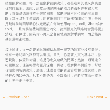
整體的牌範圍。每一次在翻牌前的決策，都是在向其他玩家表達
你的牌範圍。因此，建立三個範圍表的概念將會對你有很大幫
助：首先是德州撲克手牌範圍表，幫助理解不同位置的開局範
圍；其次是對手範圍表，用來推測對手可能擁有哪些手牌；最後
是翻牌前範圍幫助你決定應該在何時使用open、call、3bet或者
fold。一旦你將這些範圍概念內化，德州撲克的戰略將會變得更加
清晰、有條理，因為你不再只是盲目地猜測對手的牌，而是能夠
基於邏輯來推斷。
綜上所述，從一名普通玩家轉型為德州撲克的贏家並沒有捷徑，
但有一條明確的路徑可以遵循。首先，你需要扎實的基本功，熟
悉規則、位置和術語，這是你進入遊戲的門票；然後，通過建立
範圍概念，使策略思考更具深度；再者，理解機率與賠率，幫助
你做出明智的決策；最後，通過合理的資金管理和心理調整，保
持持久的競爭力。只要不斷努力、不斷檢討，你將能在德州撲克
的世界中走得更遠。
←
Previous Post
Next Post
→