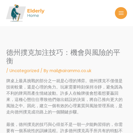
Skip
to
content
德州撲克加注技巧：機會與風險的平
衡
/
Uncategorized
/ By
mail@airammo.co.uk
牌桌上最具挑戰的部分之一就是心理的博弈。德州撲克不僅僅是
技術較量，還是心理的角力。玩家需要時刻保持冷靜，避免因為
不利的牌局而產生情緒波動。許多人在輸牌後會想着想要贏回
來，這種心態往往導致他們做出錯誤的決策，將自己推向更大的
風險之中。因此，建立一個有效的心理素質與風險管理系統，是
走向德州撲克成功路上的一個關鍵步驟。
最後，德州撲克的技巧與心得並不是一朝一夕能夠習得的，你需
要有一個系統性的訓練流程。許多德州撲克高手所共有的特點不