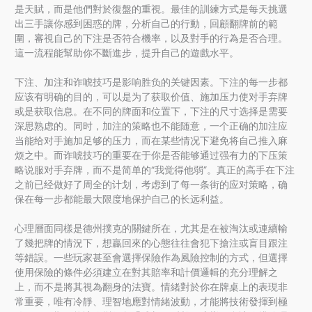
是天賦，而是他們對於復盤的重視。最佳的訓練方式是每天挑選
出三手讓你感到困惑的牌，分析自己的行動，回顧翻牌前的範
圍，審視自己的下注是否符合機率，以及對手的行為是否合理。
這一流程能幫助你不斷進步，提升自己的遊戲水平。
下注、加注和诈唬技巧是影响胜负的关键因素。下注的每一步都
应该有明确的目的，可以是为了获取价值、施加压力使对手弃牌
或是获取信息。在不同的牌面和位置下，下注的尺寸选择是需要
深思熟虑的。同时，加注的策略也不能随意，一个正确的加注应
当能给对手施加足够的压力，而在某些情况下避免将自己推入麻
烦之中。而诈唬技巧的重要在于你是否能够通过强有力的下压策
略说服对手弃牌，而不是简单的“我觉得他弱”。真正的高手在下注
之前已经做好了周全的计划，考虑到了每一条街的应对策略，确
保在每一步都能最大限度地保护自己的长远利益。
心理層面同樣是德州撲克的關鍵所在，尤其是在被淘汰或連續輸
了幾把牌的情況下，想贏回來的心態往往會犯下搶注或盲目跟注
等錯誤。一些玩家甚至會選擇保險作為風險控制的方式，但選擇
使用保險的條件必須建立在對其賠率和計價邏輯的充分理解之
上，而不是將其視為翻身的法寶。情緒對於你在牌桌上的表現非
常重要，唯有冷靜、理智地應對情緒波動，才能將技術發揮到極