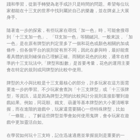
踐和學習，從新手轉變為老手或許只是時間的問題。希望每位玩
家都能在十三支的世界中找到屬於自己的樂趣，並在牌桌上大展
身手。
隨著進一步的探索，有些玩家在尋找「加一色」時，可能會搜尋
到「十三支加一色」、「13支加一色」等關鍵詞。一般來說，「加
一色」是在原有牌型的判定里多了一個和花色或顏色相關的加成
條件，但各個平台的規則皆有所不同，因此在參與時，最好能查
看具體的規則確保自己理解正確。而關於花色的比較，通常在標
準的十三支玩法中,「牌型和點數」是首要考量，花色的運用主要
會在特定的規則或同牌型的比較中使用。
牌型的大小與比較是十三支最核心的部分，許多玩家在這方面需
要進一步的學習。不少玩家會查詢「十三支牌型」或「十三張牌
型」等資訊，這是因為牌型之間的比較與計分規則直接影響到遊
戲結果。例如，同花順、鐵支、葫蘆等基本牌型的大小要清晰掌
握，而在進階的遊戲中，玩家還需要關心一些特殊牌型，比如
「一條龍」。了解這些牌型並學會如何使用鬼牌，會令玩家在遊
戲中更加靈活自如。
在學習如何玩十三支時，記住迅速適應並掌握規則是重要的一