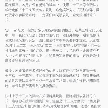
兩種標準。若是在帶有獎池的版本中，使用「十三支彩金玩法」
或特定的「十三支五虎將」規則，這會讓計分方式更加複雜，因
此玩家在參與遊戲時，一定要仔細閱讀規則，避免混淆計算方
式。
“加一色”是另一個讓許多玩家感到費解的概念。在某些特定的玩法
中，加一色的規則是針對牌型進行的一種額外加成，通常根據花
色或顏色來進行判定，因此在選擇牌型時需要特別注意。玩家在
查詢“十三支加一色怎麼玩”或“加一色攻略”時，應當理解不同平台
可能會對此有不同的定義。在一些平台下，花色並不會影響牌型
大小，但在特定的情況下，可能會決定最終的勝負，這就是為什
麼要多留意規則的原因。
最後，想要瞭解更多拓展性的信息，玩家們也可能會查詢十出、
十三格、十三花等，這些都與不同的牌類遊戲有關。但這些遊戲
的規則和玩法與十三支或十三水並不相同，建議在進行相關搜尋
時，確保掌握所需遊戲的具體資訊。
快速上手十三支的關鍵在於理解其規則、擺牌邏輯以及計分方
式，這樣你在搜尋相關資訊時，無論是“十三支怎麼玩”、“撲克牌
十三支”還是其他的問題，都能更快地理解和應用。透過不斷的實