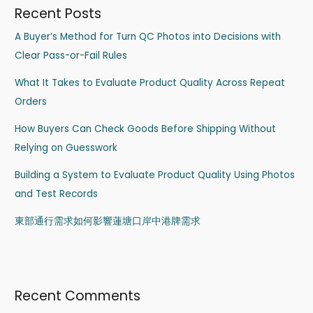
Recent Posts
A Buyer’s Method for Turn QC Photos into Decisions with
Clear Pass-or-Fail Rules
What It Takes to Evaluate Product Quality Across Repeat
Orders
How Buyers Can Check Goods Before Shipping Without
Relying on Guesswork
Building a System to Evaluate Product Quality Using Photos
and Test Records
東部通行需求如何影響蓮塘口岸中港牌需求
Recent Comments