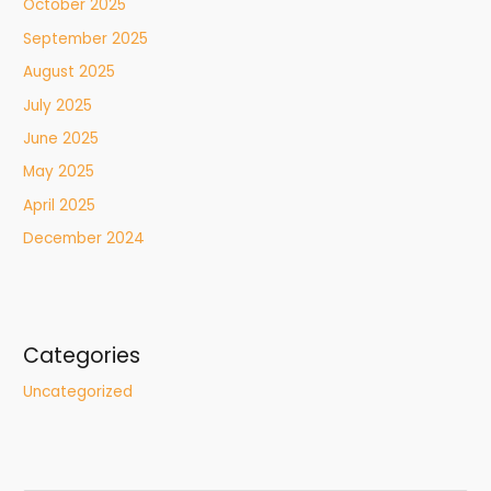
October 2025
September 2025
August 2025
July 2025
June 2025
May 2025
April 2025
December 2024
Categories
Uncategorized