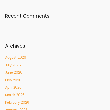
Recent Comments
Archives
August 2026
July 2026
June 2026
May 2026
April 2026
March 2026
February 2026
January 2026