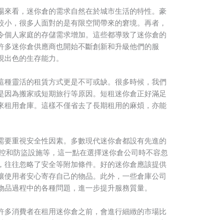
場來看，迷你倉的需求自然在於城市生活的特性。豪
較小，很多人面對的是有限空間帶來的窘境。再者，
令個人家庭的存儲需求增加。這些都導致了迷你倉的
許多迷你倉供應商也開始不斷創新和升級他們的服
現出色的生存能力。
這種靈活的租賃方式更是不可或缺。很多時候，我們
是因為搬家或短期旅行等原因。短租迷你倉正好滿足
來租用倉庫。這樣不僅省去了長期租用的麻煩，亦能
需要重視安全性因素。多數現代迷你倉都設有先進的
監控和防盜設施等，這一點在選擇迷你倉公司時不容忽
，往往忽略了安全等附加條件。好的迷你倉應該提供
讓使用者安心寄存自己的物品。此外，一些倉庫公司
物品過程中的各種問題，進一步提升服務質量。
許多消費者在租用迷你倉之前，會進行細緻的市場比