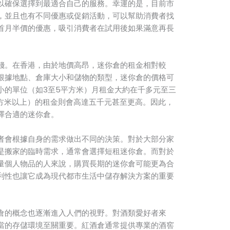
以確保選擇到最適合自己的服務。幸運的是，目前市
，並且也有不同優惠或促銷活動，可以幫助消費者找
首月半價的優惠，吸引消費者在試用後如果滿意再長
錢。在香港，由於地價高昂，迷你倉的租金相對較
根據地點、倉庫大小和儲物的類型，迷你倉的價格可
小的單位（如3至5平方米）月租金大約在千多元至三
平方米以上）的租金則會高達五千元甚至更高。因此，
擇合適的迷你倉。
者會根據自身的需求做出不同的決策。對於大部分家
是搬家的臨時需求，通常會選擇短租迷你倉。而對於
量個人物品的人來說，購買長期的迷你倉可能更為合
利性也讓它成為現代都市生活中儲存解決方案的重要
倉的概念也逐漸進入人們的視野。對酒類愛好者來
當的存儲環境至關重要。紅酒倉通常提供專業的酒窖