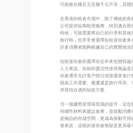
可能會在幾百元至幾千元不等，具體
在香港的租倉市場中，除了傳統的長
公司提供短期租用服務，特別適合那
時候，可能需要將自己的行李和其他
旅行時，也常常會選擇短租迷你倉來
許多消費者能夠根據自己的實際情況
短租迷你倉的選擇在近年來也變得越
人士來說。短租的靈活性使得無論是
你倉通常允許客戶按日或按週來進行
因為工作需要、搬遷還是旅行等等。
求尋找合適的短租方案。
另一個趨勢是環保意識的提升，這也
持續性材料來建設倉庫，並鼓勵消費
是物品的存儲空間，更成為推動可持
者來說，這樣的迷你倉無疑是更具吸