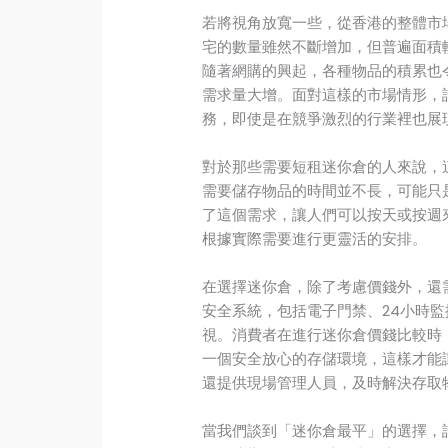
若將視角放寬一些，從香港的整體市
宅的數量雖然不斷增加，但普遍面積
隨著網購的興起，各種物品的積累也
需求量大增。面對這樣的市場情形，
務，即使是在競爭激烈的行業裡也展
對於那些需要短租迷你倉的人來說，
需要儲存物品的時間並不長，可能只
了這個需求，讓人們可以按天或按週
根據實際需要進行更靈活的安排。
在選擇迷你倉，除了考慮價錢外，還
安全系統，包括電子門禁、24小時
視。消費者在進行迷你倉價錢比較時
一個安全放心的存儲環境，這樣才能
還提供現場管理人員，及時解決存取
當我們談到「迷你倉最平」的選擇，