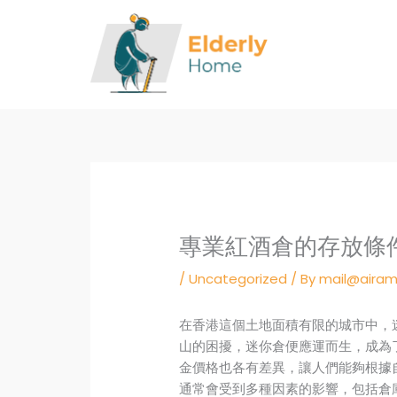
Skip
to
content
專業紅酒倉的存放條
/
Uncategorized
/ By
mail@airam
在香港這個土地面積有限的城市中，
山的困擾，迷你倉便應運而生，成為
金價格也各有差異，讓人們能夠根據
通常會受到多種因素的影響，包括倉