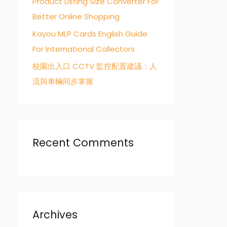
Product Listing Size Converter For
Better Online Shopping
Kayou MLP Cards English Guide
For International Collectors
校園出入口 CCTV 監控配置建議：人
流與車輛同步掌握
Recent Comments
Archives