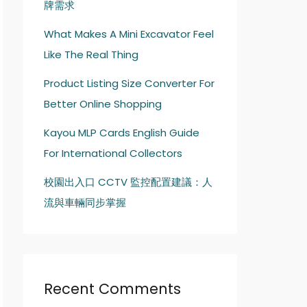
牌需求
What Makes A Mini Excavator Feel
Like The Real Thing
Product Listing Size Converter For
Better Online Shopping
Kayou MLP Cards English Guide
For International Collectors
校園出入口 CCTV 監控配置建議：人
流與車輛同步掌握
Recent Comments