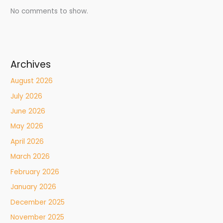
No comments to show.
Archives
August 2026
July 2026
June 2026
May 2026
April 2026
March 2026
February 2026
January 2026
December 2025
November 2025