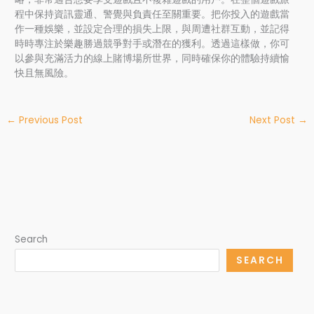
程中保持資訊靈通、警覺與負責任至關重要。把你投入的遊戲當
作一種娛樂，並設定合理的損失上限，與周遭社群互動，並記得
時時專注於樂趣勝過競爭對手或潛在的獲利。透過這樣做，你可
以參與充滿活力的線上賭博場所世界，同時確保你的體驗持續愉
快且無風險。
←
Previous Post
Next Post
→
Search
SEARCH