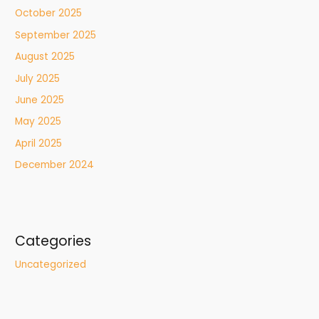
October 2025
September 2025
August 2025
July 2025
June 2025
May 2025
April 2025
December 2024
Categories
Uncategorized