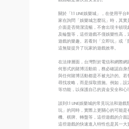
關於「1:1 LINE娛樂城」，在使
家在詢問「娛樂城怎麼玩」時，其實
介面是否簡潔流暢，不會出現卡頓現
及輪盤等，這些遊戲不僅娛樂性高，
遊戲的樂趣。若看到「立即玩」或「開
這無疑提升了玩家的遊戲效率。
在法律層面，台灣對於電信和網際網
何形式的賭博活動前，務必確認自身
與任何賭博活動都是不被允許的。若
尋找攻略，而是採取措施。例如，設
等功能，以保護自己的資金安全和心
談到1:1 LINE娛樂城的常見玩法
玩」的同時，實際上更關心的可能是有
機、棋牌、轉盤等，這些遊戲的介面
這些遊戲的快速進入特性也是其一大賣