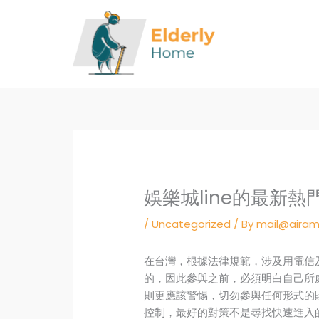
Skip
to
content
娛樂城line的最新
/
Uncategorized
/ By
mail@airam
在台灣，根據法律規範，涉及用電信
的，因此參與之前，必須明白自己所
則更應該警惕，切勿參與任何形式的
控制，最好的對策不是尋找快速進入