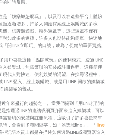
戶的即時反應。
往是「娛樂城怎麼玩」，以及可以在這些平台上體驗
種類逐漸增多，許多人開始探索線上娛樂城的多樣
虎機、棋牌類遊戲、轉盤遊戲等，這些遊戲不僅有
面對如此多的選擇，許多人也期待能夠簡單、快速地
「開LINE立即玩」的口號，成為了促銷的重要賣點。
許多用戶喜歡這種「點開就玩」的便利模式。透過 LINE
進入娛樂城，無需繁瑣的安裝或註冊過程。這種簡便
了現代人對快速、便利娛樂的渴望。在搜尋過程中，
INE 登入、線上娛樂城、或是用 LINE 開啟的娛樂城
NE 娛樂城的普及。
是近年來盛行的趨勢之一。當我們提到「用LINE打開的
要是指通過LINE的連結或網頁介面來進入娛樂城，可以
無需繁瑣的安裝與註冊流程，這吸引了許多喜歡簡單
時，會看到多種關鍵字，如「娛樂城line」、「
line
，這些詞語本質上都是在描述如何透過LINE或瀏覽器進入