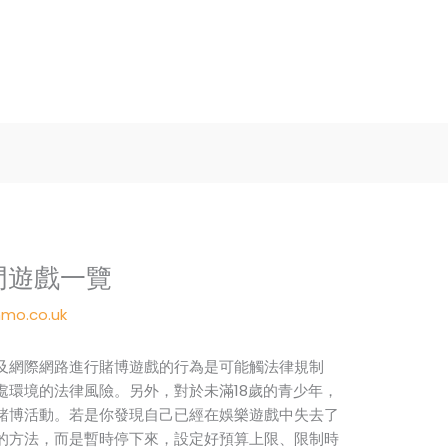
熱門遊戲一覽
mo.co.uk
及網際網路進行賭博遊戲的行為是可能觸法律規制
處環境的法律風險。另外，對於未滿18歲的青少年，
賭博活動。若是你發現自己已經在娛樂遊戲中失去了
的方法，而是暫時停下來，設定好預算上限、限制時