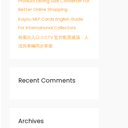
Product Listing Size Converter For
Better Online Shopping
Kayou MLP Cards English Guide
For International Collectors
校園出入口 CCTV 監控配置建議：人
流與車輛同步掌握
Recent Comments
Archives