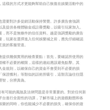
，這樣的方式才更能夠幫助自己恢復在娛樂活動中的
也需要對許多促銷活動保持警覺。許多廣告會強調
以及提供各種體驗金或註冊獎勵，以吸引玩家加入。
案，而不是無條件的信任資料。越是強調獎勵的廣告
量，玩家在選擇進入任何娛樂城之前，應先仔細確認
正規的客服管道。
會提供幾個實用的檢查要點：首先，要確認所使用的
授權不必要的權限，這樣的連結應該避免點擊。其
入金規則，以確保自己的資金不會受到不必要的損
「保證獲利」等類似的話術所吸引，這類言論往往隱
理智，分辨真偽。
解所有可能的風險及法律問題是非常重要的。對於任何新
平台進行全面性的功課，了解市場上的遊戲動態和各
娛樂的同時，你也能減少不必要的損失，確保你的遊