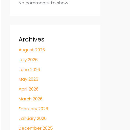
No comments to show.
Archives
August 2026
July 2026
June 2026
May 2026
April 2026
March 2026
February 2026
January 2026
December 2025