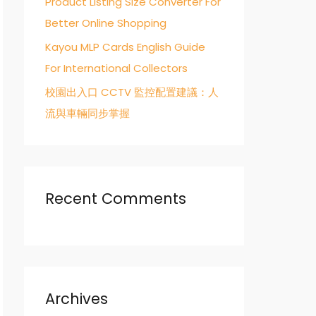
Product Listing Size Converter For
Better Online Shopping
Kayou MLP Cards English Guide
For International Collectors
校園出入口 CCTV 監控配置建議：人
流與車輛同步掌握
Recent Comments
Archives