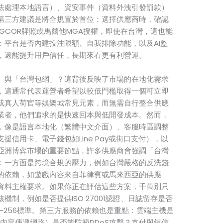
法處理本地語言）、資安事件（資料外洩引發罰款）
第三方建議是將合規置於首位：選擇供應商時，確認
GCOR牌照或馬爾他MGA授權，即使在台灣，這也能
：平台是否內建投注限額、自我排除功能，以及AI監
，還能提升用戶信任，長期來看更有利營運。
」與「台灣包網」？這背後反映了市場的在地化需求
，這通常代表運營者希望以較低門檻取得一個可立即
或真人荷官等娛樂城常見元素，而無需自行整合供應
業者，他們追求的是快速回本與低開發成本。然而，
，像是語言本地化（繁體中文介面）、客服時區調整
信用卡、電子錢包如Line Pay或街口支付），以
亞洲博弈市場的重要節點，許多供應商會強調「台灣
：一方面是跨境合規的壓力，例如台灣嚴格的反洗錢
的依賴，如遊戲內容來自菲律賓或馬來西亞的供應
資料主權要求。如果你正在評估這些方案，千萬別只
制，例如是否提供ISO 27001認證、日誌留存是否
S-256標準。第三方服務的依賴也是重點：雲端主機是
（內容傳遞網路）是否能防範DDoS攻擊？支付與短信