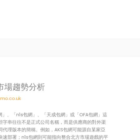
市場趨勢分析
mo.co.uk
網」、「n1s包網」、「天成包網」或「OFA包網」這
些字串往往不是正式公司名稱，而是供應商的對外渠
同代理版本的簡稱。例如，AKS包網可能源自某家亞
速部署；n1s包網則可能指向整合北方市場遊戲的平