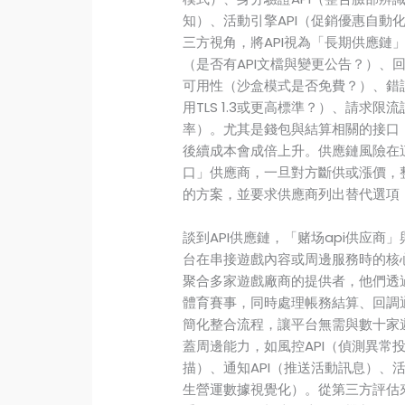
知）、活動引擎API（促銷優惠自動
三方視角，將API視為「長期供應鏈
（是否有API文檔與變更公告？）、
可用性（沙盒模式是否免費？）、錯
用TLS 1.3或更高標準？）、請求限流
率）。尤其是錢包與結算相關的接口
後續成本會成倍上升。供應鏈風險在這
口」供應商，一旦對方斷供或漲價，整
的方案，並要求供應商列出替代選項
談到API供應鏈，「赌场api供应商
台在串接遊戲內容或周邊服務時的核心
聚合多家遊戲廠商的提供者，他們透
體育賽事，同時處理帳務結算、回調
簡化整合流程，讓平台無需與數十家遊
蓋周邊能力，如風控API（偵測異常
描）、通知API（推送活動訊息）、活動
生營運數據視覺化）。從第三方評估來