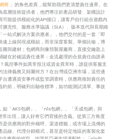
網商
」的角色差異，能幫助我們更清楚責任邊界。在
為底層技術提供者，他們專注於產品研發、架構設計
可能提供模組化的API接口，讓客戶自行組合遊戲內
可擴充性、服務水準協議（SLA）、版本迭代與長期維
「一站式解決方案供應者」，他們交付的是一套「即
快速上線與現成模組，而非深度客製。舉個比喻，博
藍圖與建材；包網商則像預製屋廠商，直接交鑰匙上
關鍵在於確認責任邊界：金流處理的合規責任由誰承
執行？風控事件如異常投注或資金異常時，誰提供客服支
的法律義務又歸屬何方？在台灣或亞洲市場，這些邊
平台遭遇資安事件或監管調查時，供應商推卸責任的
簽約前，明確列出驗收標準，如功能測試清單、事故
如「AKS包網」、「n1s包網」、「天成包網」與
中經常出現，讓人好奇它們背後的含義。從第三方角度
而是供應商的對外稱呼、渠道標籤，或市場上流傳的
產品線、代理分銷模式，甚至是特定地區的客製化套
家供應商的縮寫，強調其亞洲市場適配性；「n1s包