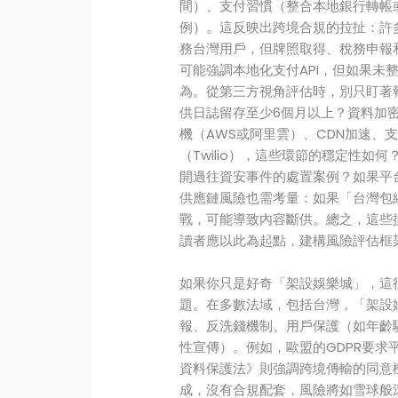
間）、支付習慣（整合本地銀行轉帳
例）。這反映出跨境合規的拉扯：許
務台灣用戶，但牌照取得、稅務申報
可能強調本地化支付API，但如果未
為。從第三方視角評估時，別只盯著
供日誌留存至少6個月以上？資料加密是
機（AWS或阿里雲）、CDN加速、支
（Twilio），這些環節的穩定性
開過往資安事件的處置案例？如果平
供應鏈風險也需考量：如果「台灣包
戰，可能導致內容斷供。總之，這些
讀者應以此為起點，建構風險評估框
如果你只是好奇「架設娛樂城」，這
題。在多數法域，包括台灣，「架設
報、反洗錢機制、用戶保護（如年齡
性宣傳）。例如，歐盟的GDPR要求
資料保護法》則強調跨境傳輸的同意
成，沒有合規配套，風險將如雪球般