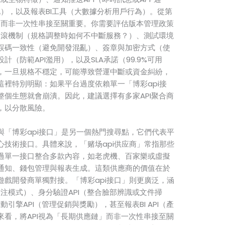
化），以及報表BI工具（大數據分析用戶行為）。從第
」而非一次性串接至關重要。你需要評估版本管理政策
回滾機制（規格調整時如何不中斷服務？）、測試環境
誤碼一致性（避免開發混亂）、簽章與加密方式（使
設計（防範API濫用），以及SLA承諾（99.9%可用
，一旦規格不穩定，可能導致營運中斷或資金糾紛，
裡特別明顯：如果平台過度依賴單一「博彩api接
個生態就會崩潰。因此，建議選擇有多家API聚合商
，以分散風險。
」與「博彩api接口」是另一個熱門搜尋點，它們代表平
技術接口。具體來說，「赌场api供应商」常指那些
過單一接口整合多款內容，如老虎機、百家樂或虛擬
通知、錢包管理與報表生成。這類供應商的價值在於
戲開發商單獨對接。「博彩api接口」則更廣泛，涵
投注模式）、身分驗證API（整合臉部辨識或文件掃
引擎API（管理促銷與獎勵），甚至報表BI API（產
看，將API視為「長期供應鏈」而非一次性串接至關