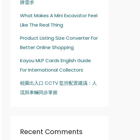
牌需求
What Makes A Mini Excavator Feel
Like The Real Thing
Product Listing Size Converter For
Better Online Shopping
Kayou MLP Cards English Guide
For International Collectors
校園出入口 CCTV 監控配置建議：人
流與車輛同步掌握
Recent Comments