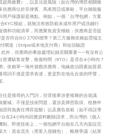
或超商繳費），以及法規風險（如台灣的博弈相關條
多供應商位於菲律賓、馬來西亞或東歐，平台雖能服
和用戶保護卻是痛點。例如，一個「台灣包網」方案
整合KYC模組，就無法有效防範未成年用戶或洗錢行
報價和功能清單，而應聚焦資安稽核：供應商是否提
否符合ISO 27001標準？第三方服務依賴如雲端主
付閘道（Stripe或本地支付商）和短信驗證
如何？此外，供應商的事故處理紀錄至關重要——有沒有公
台曾遭駭客攻擊，恢復時間（RTO）是否在4小時內？
網」依賴單一海外遊戲供應商，地緣政治因素如貿易
搜尋詞不僅是需求表達，更是對在地化合規的呼聲，
架。
往往是搜尋的入門詞，但背後牽涉更複雜的合規議
娛樂城」不僅是技術問題，還涉及牌照取得、稅務申
驗證與負責任博弈提醒）以及廣告規範（如不得誤導
平台在24小時內回應資料刪除請求，而台灣的《個人
機制。即使技術上，一個包網平台能在几天內架設完
滾大：資金流失（黑客入侵錢包）、帳務爭議（結算