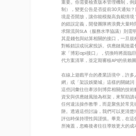
重要。你需要檢查版本管理機制，例如是否提
制），變更公告是否提前30天通知
境是否開放，讓你能模擬高負載情境？
的錯誤定義，開發團隊將浪費大量時間調
求限流與SLA（服務水準協議）則需明
其是錢包與結算相關的接口，一旦規
對帳錯誤或玩家投訴。供應鏈風險還
家「博彩api接口」，切換時將面臨
代方案清單，並定期審核API的依賴
在線上遊戲平台的產業語境中，許多
網」或「架設娛樂城」這樣的關鍵詞
這些詞彙往往牽涉到博弈相關的技術
資安與供應鏈風險為框架，來幫助讀
任何違法操作教學，而是聚焦於常見
阱。透過這些討論，我們可以更清楚
評估時保持理性與謹慎。畢竟，在這
所掩蓋，忽略後者往往導致更大的成