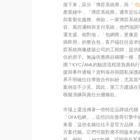
接下來，區分「博弈系統商」與「
包
產業鏈中，「博弈系統商」通常定位
與客製化服務。例如，一家博弈系統商
容、風控邏輯與支付系統，他們強調
運支援。相對地，「包網商」更像是
插即用」的整合包，客戶端往往追求
弈系統商像建築公司的工程師，提供
住的房子。無論供應商自稱哪一種，
擔？KYC/AML的驗證流程誰負責
援與事件通報？資料保存與隱私保護
界不明確往往導致合作糾紛，尤其當
案例並不少見。因此，第三方建議在
模擬演練與責任分攤條款。
市場上還流傳著一些特定品牌或代稱，
「OFA包網」，這些詞在搜尋引擎
來看，這些名稱往往不是官方品牌，
方案代稱。它們可能對應不同版本的
件。例如，「AKS包網」可能源自某