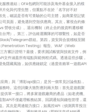
化服務連結；OFA包網則可能涉及海外基金接入的模
碎片化與代理生態，但重點不在於「名字好不好
首先，確認是否有可查驗的公司主體，如商業登記號
edIn公司頁面，避免遇到空殼供應商。其次，審視合約條
vs 營收分成）、退出機制（終止合約後資料遷移權
在台灣）。第三，評估維運團隊的可聯繫性，如是否
lack/Telegram群組。第四，資安與合規稽核至關
tration Testing）報告、WAF（Web
）配置細節或第三方審計證明？最後，要求測試帳號與技術文件，例
PI文件涵蓋所有端點與範例程式碼。透過這些步驟，
免隱藏風險，如供應鏈鎖定（過度依賴單一遊戲API
供应商」與「博彩api接口」是另一個常見討論焦點，
服務時。這些詞彙大致對應到兩大類：首先是遊戲聚
」提供單一接口，將多家遊戲廠商的產品（如老虎機、
類API不僅處理帳務結算、回調通知與錢包管理，還
。其次是周邊能力接口，如風控API（偵測異常投注
或生物特徵）、通知推送API（即時訊息或APP通