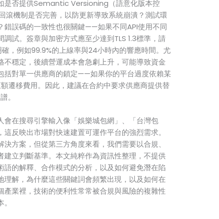
供Semantic Versioning（語意化版本控
？回滾機制是否完善，以防更新導致系統崩潰？測試環
錯誤碼的一致性也很關鍵——如果不同API使用不同
試。簽章與加密方式應至少達到TLS 1.3標準，請
確，例如99.9%的上線率與24小時內的響應時間。尤
格不穩定，後續營運成本會急劇上升，可能導致資金
包括對單一供應商的鎖定——如果你的平台過度依賴某
巨額遷移費用。因此，建議在合約中要求供應商提供替
圖譜。
人會在搜尋引擎輸入像「娛樂城包網」、「台灣包
，這反映出市場對快速建置可運作平台的強烈需求。
解決方案，但從第三方角度來看，我們需要以合規、
者建立判斷基準。本文純粹作為資訊性整理，不提供
術語的解釋、合作模式的分析，以及如何避免潛在陷
地理解，為什麼這些關鍵詞會頻繁出現，以及如何在
個產業裡，技術的便利性常常被合規與風險的複雜性
本。