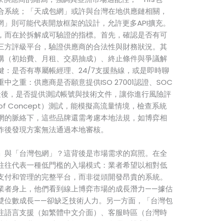
合系統；「天成包網」或許與台灣在地供應鏈相關，
網」則可能代表開放框架的設計，允許更多API擴充。
，而在於拆解成可驗證的指標。首先，確認是否有可
三方評級平台，驗證供應商的合法性與財務狀況。其
構（初始費、月租、交易抽成）、終止條件與爭議解
：是否有專屬帳經理、24/7支援熱線，或是即時聊
之重：供應商是否願意提供ISO 27001認證、SOC
最後，是否提供測試帳號與技術文件，讓你進行風險評
 of Concept）測試，能模擬高流量情境，檢查系統
網的脈絡下，這些品牌還需考慮本地法規，如博弈相
作後發現方案無法通過本地審核。
」與「台灣包網」？這背後是市場需求的寫照。在全
往往代表一種低門檻的入場模式：業者希望以相對低
支付和管理的完整平台，而非從頭開發昂貴的系統。
業者身上，他們看到線上博弈市場的成長潛力——據估
雙位數成長——卻缺乏技術人力。另一方面，「台灣包
注語言支援（如繁體中文介面）、客服時區（台灣時