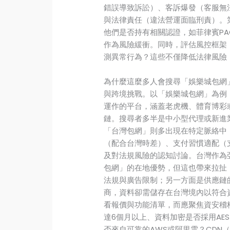
錯誤導致訴訟）、客訴爆發（客服無
與法律責任（違法營運面臨刑責）。
他們是否持有相關認證，如菲律賓PA
作為風險緩衝。同時，評估風控框架
測異常行為？這些不僅降低法律風險
為什麼這麼多人會搜尋「娛樂城包網
與跨境挑戰。以「娛樂城包網」為例
運作的平台，涵蓋老虎機、體育博彩
鏈。搜尋者多半是中小型代理或新進
「台灣包網」則多出現在特定脈絡中
（配合台灣時差）、支付習慣適配（支援
及對法規風險的認知討論。台灣作為
包網」的在地優勢，但這也帶來拉扯
法規與廣告限制；另一方面是供應鏈
商，資料卻需儲存在台灣境內以符合
看報價與功能清單，而應聚焦資安稽核機
達6個月以上、資料加密是否採用AE
否來自可靠的AWS或阿里雲？CDN