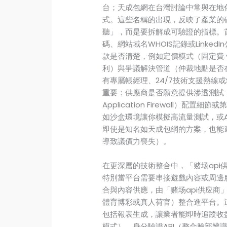
台；天成包網在台灣討論中常與在地
式。這些名稱的出現，反映了產業的
聽」，而是要拆解成可驗證的指標。
碼、網站域名WHOIS記錄或Link
款是否清楚，例如定價模式（固定費 
利）與爭議解決管道（仲裁地點是否
有專屬帳經理、24/7技術支援熱線或S
重要：供應商是否願意提供滲透測試（Pene
Application Firewall
如沙盒環境讓你模擬高流量測試，或A
即使是知名如天成包網的方案，也能避
導致議價力喪失）。
在更深層的技術整合中，「赌场api
特別當平台需要串接遊戲內容或周邊
合與內容供應，由「赌场api供应商
體育博彩或真人荷官）整合進平台。這
包括報表生成，讓業者能即時追蹤收益
模式）、身分驗證API（整合臉部辨識