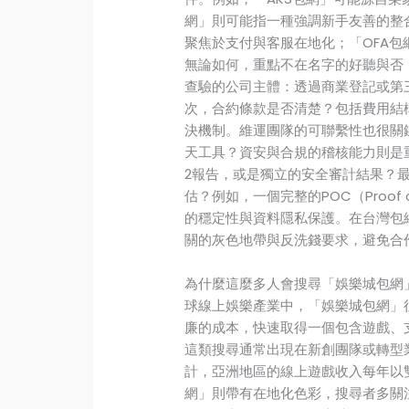
網」則可能指一種強調新手友善的整
聚焦於支付與客服在地化；「OFA包
無論如何，重點不在名字的好聽與否
查驗的公司主體：透過商業登記或第
次，合約條款是否清楚？包括費用結
決機制。維運團隊的可聯繫性也很關鍵
天工具？資安與合規的稽核能力則是重中
2報告，或是獨立的安全審計結果？
估？例如，一個完整的POC（Proof
的穩定性與資料隱私保護。在台灣包
關的灰色地帶與反洗錢要求，避免合
為什麼這麼多人會搜尋「娛樂城包網
球線上娛樂產業中，「娛樂城包網」
廉的成本，快速取得一個包含遊戲、
這類搜尋通常出現在新創團隊或轉型
計，亞洲地區的線上遊戲收入每年以
網」則帶有在地化色彩，搜尋者多關