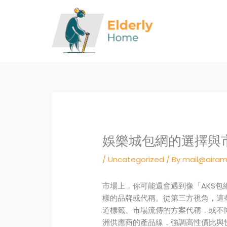
Skip
to
content
娛樂城包網的選擇與
/
Uncategorized
/ By
mail@airam
市場上，你可能還會遇到像「AKS包
樣的品牌或代稱。從第三方視角，這
道標籤、市場流傳的方案代稱，或不
洲供應商的產品線，強調高性價比與快