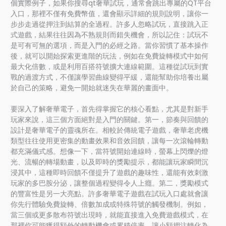
個實際例子，如果你搜尋qt奢華試玩，通常會跳出專屬的QT平台
入口，那裡不僅有免費幣值，還會顯示詳細的規則說明，讓你一
步步走過從押注到結算的全過程。許多人忽略試玩，直接跳入正
式遊戲，結果往往因為不熟規則而錯失機會，所以記住：試玩不
是可有可無的選項，而是入門的必經之路。當你習慣了基本操作
後，就可以開始探索更進階的玩法，例如在免費旋轉模式中如何
最大化倍數，或是利用百搭符號擴大連線範圍。這種從試玩到實
戰的過渡方式，不僅讓學習曲線變得平緩，還能幫助你培養出屬
於自己的策略，避免一開始就迷失在華麗的畫面中。
要深入了解奢華電子，首先得掌握它的核心看點，尤其是對新手
玩家來說，這三個方面絕對是入門的關鍵。第一，節奏與回饋的
設計是奢華電子的靈魂所在。相較於傳統電子遊戲，奢華老虎機
類型往往使用更密集的動畫效果和音效回饋，讓每一次滾輪轉動
都充滿儀式感。想像一下，當符號開始連線時，螢幕上閃爍的燈
光、流暢的轉場動畫，以及即時的獎勵提示，都能讓玩家瞬間沉
浸其中，這種即時回饋不僅提升了遊戲的趣味性，還能有效刺激
玩家的多巴胺分泌，讓整個過程變得令人上癮。第二，獎勵模式
的豐富性是另一大亮點。許多奢華電子遊戲在試玩入口處就會讓
你先行體驗免費旋轉、倍數加成或特殊符號的觸發機制。例如，
當三個或更多散布符號出現時，就能直接進入免費遊戲模式，在
那裡你可能獲得額外的轉動機會或累積倍率，讓小額押注轉化為