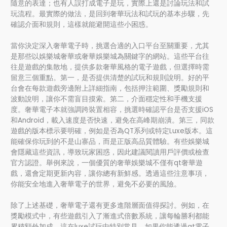
隨意的表達；也有人誤打成電子是玩，實際上還是討論玩法和試
玩流程。最實際的做法，是回到奢華玩法和試玩的基本步驟，先
確認介面和規則，這樣就能避開這些小困惑。
當你決定深入奢華電子時，挑選合適的入口平台至關重要，尤其
是那些以娛樂城奢華或奢華娛樂城為關鍵字的網站。這些平台往
往是遊戲的集散地，提供多款奢華風格的電子遊戲，但選擇時需
留意三個重點。第一，是否提供清楚的試玩和規則說明。好的平
台會在每款遊戲旁邊附上詳細指南，包括押注範圍、獎勵規則和
波動說明，讓你不需盲目摸索。第二，介面穩定性和手機支援
度。奢華電子本就強調跨裝置相容，挑選時確認平台是否支援iOS
和Android，載入速度是否快速，避免在高峰期崩潰。第三，同款
遊戲的版本標示要明確，例如是否為QT系列或特定Luxe版本。這
能確保你玩到的不是山寨品，而是正版高品質體驗。有些娛樂城
會隱藏這些資訊，導致玩家困惑，因此建議閱讀用戶評價或檢查
官方認證。舉例來說，一個優質的奢華娛樂城不僅有qt奢華遊
戲，還會定期更新內容，讓你總有新鮮感。透過這些注意事項，
你能安全地進入奢華電子的世界，避免不必要的風險。
除了上述基礎，奢華電子還有更多進階層面值得探討。例如，在
獎勵模式中，有些遊戲引入了漸進式倍數系統，讓每輪勝利都能
累積額外加成，這在luxe試玩中特別常見。如果你能透過qt電子