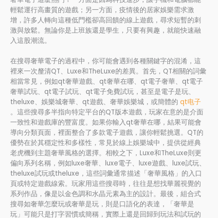
輕鬆運行高畫質的遊戲；另一方面，疫情後的居家娛樂需求激
增，許多人轉向這種低門檻卻高回饋的線上遊戲，尋求短暫的刺
激與放鬆。無論你是上班族還是學生，只要有興趣，就能快速融
入這股潮流。
在搜尋奢華電子的過程中，你可能會遇到各種關鍵字的混淆，這
裡來一次釐清QT、Luxe和TheLuxe的差異。首先，QT相關的詞彙
相當常見，例如qt奢華遊戲、qt奢華在哪、qt電子奢華、qt電子
奢華試玩、qt電子試玩、qt電子免費試玩，甚至是電子是玩、
theluxe、娛樂城奢華、qt遊戲、奢華娛樂城，或簡體的
qt电子
。這些搜尋多半指向特定平台的QT版本遊戲，玩家在意的是介面
一致性和遊戲庫的豐富度。如果你輸入qt奢華在哪，結果可能會
導向分類頁面，裡面整合了多款電子遊戲，讓你輕鬆挑選。QT的
優勢在於其穩定性和多樣性，常見於線上娛樂城中，提供從經典
老虎機到主題奢華風格的選擇。相較之下，Luxe和TheLuxe則更
偏向系列名稱，例如luxe奢華、luxe電子、luxe遊戲、luxe試玩、
theluxe試玩或theluxe，這些詞彙通常描述「奢華風格」的入口
頁或特定遊戲線索。玩家用這些搜尋時，往往是想找華麗視覺的
系列作品，像是以金色調和水晶元素為主的設計。最後，組合式
搜尋如奢華怎麼玩或奢華是玩，則是口語化的表達，「奢華是
玩」可能只是打字習慣或簡稱，實際上還是回歸到玩法和試玩的