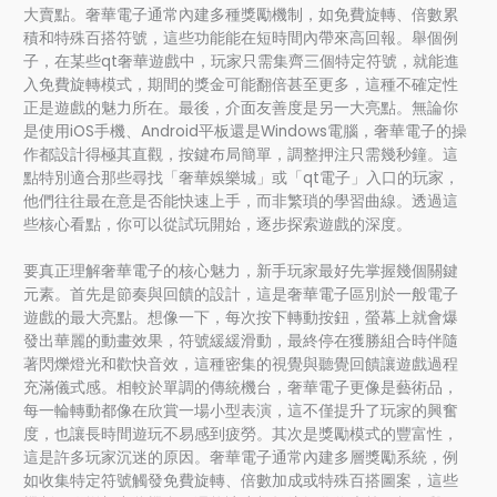
大賣點。奢華電子通常內建多種獎勵機制，如免費旋轉、倍數累
積和特殊百搭符號，這些功能能在短時間內帶來高回報。舉個例
子，在某些qt奢華遊戲中，玩家只需集齊三個特定符號，就能進
入免費旋轉模式，期間的獎金可能翻倍甚至更多，這種不確定性
正是遊戲的魅力所在。最後，介面友善度是另一大亮點。無論你
是使用iOS手機、Android平板還是Windows電腦，奢華電子的操
作都設計得極其直觀，按鍵布局簡單，調整押注只需幾秒鐘。這
點特別適合那些尋找「奢華娛樂城」或「qt電子」入口的玩家，
他們往往最在意是否能快速上手，而非繁瑣的學習曲線。透過這
些核心看點，你可以從試玩開始，逐步探索遊戲的深度。
要真正理解奢華電子的核心魅力，新手玩家最好先掌握幾個關鍵
元素。首先是節奏與回饋的設計，這是奢華電子區別於一般電子
遊戲的最大亮點。想像一下，每次按下轉動按鈕，螢幕上就會爆
發出華麗的動畫效果，符號緩緩滑動，最終停在獲勝組合時伴隨
著閃爍燈光和歡快音效，這種密集的視覺與聽覺回饋讓遊戲過程
充滿儀式感。相較於單調的傳統機台，奢華電子更像是藝術品，
每一輪轉動都像在欣賞一場小型表演，這不僅提升了玩家的興奮
度，也讓長時間遊玩不易感到疲勞。其次是獎勵模式的豐富性，
這是許多玩家沉迷的原因。奢華電子通常內建多層獎勵系統，例
如收集特定符號觸發免費旋轉、倍數加成或特殊百搭圖案，這些