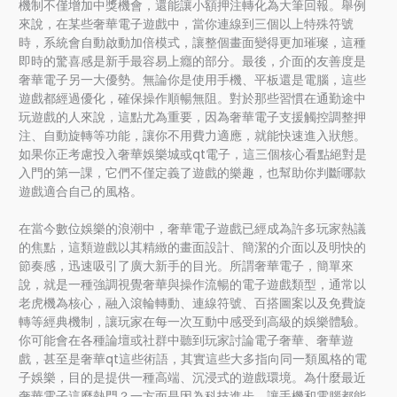
機制不僅增加中獎機會，還能讓小額押注轉化為大筆回報。舉例
來說，在某些奢華電子遊戲中，當你連線到三個以上特殊符號
時，系統會自動啟動加倍模式，讓整個畫面變得更加璀璨，這種
即時的驚喜感是新手最容易上癮的部分。最後，介面的友善度是
奢華電子另一大優勢。無論你是使用手機、平板還是電腦，這些
遊戲都經過優化，確保操作順暢無阻。對於那些習慣在通勤途中
玩遊戲的人來說，這點尤為重要，因為奢華電子支援觸控調整押
注、自動旋轉等功能，讓你不用費力適應，就能快速進入狀態。
如果你正考慮投入奢華娛樂城或qt電子，這三個核心看點絕對是
入門的第一課，它們不僅定義了遊戲的樂趣，也幫助你判斷哪款
遊戲適合自己的風格。
在當今數位娛樂的浪潮中，奢華電子遊戲已經成為許多玩家熱議
的焦點，這類遊戲以其精緻的畫面設計、簡潔的介面以及明快的
節奏感，迅速吸引了廣大新手的目光。所謂奢華電子，簡單來
說，就是一種強調視覺奢華與操作流暢的電子遊戲類型，通常以
老虎機為核心，融入滾輪轉動、連線符號、百搭圖案以及免費旋
轉等經典機制，讓玩家在每一次互動中感受到高級的娛樂體驗。
你可能會在各種論壇或社群中聽到玩家討論電子奢華、奢華遊
戲，甚至是奢華qt這些術語，其實這些大多指向同一類風格的電
子娛樂，目的是提供一種高端、沉浸式的遊戲環境。為什麼最近
奢華電子這麼熱門？一方面是因為科技進步，讓手機和電腦都能