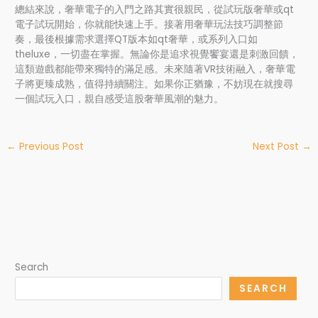
總結來說，奢華電子的入門之路其實很親民，從試玩版奢華或qt
電子試玩開始，你就能快速上手。接著用奢華玩法技巧調整節
奏，最後根據需求選擇QT版本如qt奢華，或系列入口如
theluxe，一切盡在掌握。無論你是追求視覺饗宴還是刺激回饋，
這類遊戲都能帶來獨特的滿足感。未來隨著VR技術融入，奢華電
子將更臻成熟，值得持續關注。如果你正猶豫，不妨現在就搜尋
一個試玩入口，親自感受這股奢華風潮的魅力。
←
Previous Post
Next Post
→
Search
SEARCH