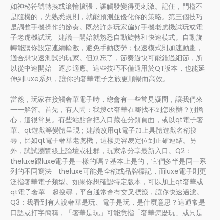
如神秘符號轉換或滾輪擴張，讓觸發變得更刺激。記住，門檻不
是隨機的，先熟悉規則，就能預測並優化你的策略。第三個技巧
是調整手機操作的節奏。既然許多玩家偏好手機老虎機試玩或電
子老虎機試玩，建議一開始就熟悉自動旋轉和快速模式。自動旋
轉能讓你設定連續輪數，避免手動疲勞；快速模式則加速動畫，
適合想快速測試的玩家。但別忘了，節奏過快可能錯過細節，所
以從中速開始，逐步適應。這些技巧不僅適用於QT版本，也能延
伸到Luxe系列，讓你的奢華電子之旅更順暢而高效。
當然，玩家在接觸奢華電子時，總會有一些常見疑問，讓我們來
一一解答。首先，有人問：我搜qt奢華在哪找不到怎麼辦？別擔
心，這很常見。有些站點會把入口藏在分類頁面，或以qt電子奢
華、qt遊戲等變體呈現；建議改用qt電子加上具體遊戲名稱搜
尋，比如qt電子奢華老虎機，這樣更容易定位到正確連結。另
外，試試瀏覽線上論壇或社群，玩家常分享最新入口。Q2：
theluxe跟luxe電子是一樣的嗎？基本上是的，它們多半是同一系
列的不同寫法，theluxe可能是全稱或品牌標記，而luxe電子則更
泛指奢華電子類型。如果你想確認特定版本，可以加上qt奢華或
qt電子奢華一起搜尋，平台通常會有交叉標籤，讓你快速過濾。
Q3：我看到有人說奢華是玩、電子是玩，是什麼意思？這通常是
口語或打字簡稱，「奢華是玩」可能意指「奢華怎麼玩」或只是