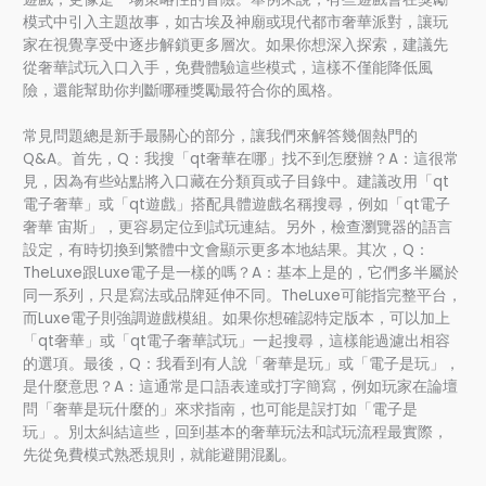
模式中引入主題故事，如古埃及神廟或現代都市奢華派對，讓玩
家在視覺享受中逐步解鎖更多層次。如果你想深入探索，建議先
從奢華試玩入口入手，免費體驗這些模式，這樣不僅能降低風
險，還能幫助你判斷哪種獎勵最符合你的風格。
常見問題總是新手最關心的部分，讓我們來解答幾個熱門的
Q&A。首先，Q：我搜「qt奢華在哪」找不到怎麼辦？A：這很常
見，因為有些站點將入口藏在分類頁或子目錄中。建議改用「qt
電子奢華」或「qt遊戲」搭配具體遊戲名稱搜尋，例如「qt電子
奢華 宙斯」，更容易定位到試玩連結。另外，檢查瀏覽器的語言
設定，有時切換到繁體中文會顯示更多本地結果。其次，Q：
TheLuxe跟Luxe電子是一樣的嗎？A：基本上是的，它們多半屬於
同一系列，只是寫法或品牌延伸不同。TheLuxe可能指完整平台，
而Luxe電子則強調遊戲模組。如果你想確認特定版本，可以加上
「qt奢華」或「qt電子奢華試玩」一起搜尋，這樣能過濾出相容
的選項。最後，Q：我看到有人說「奢華是玩」或「電子是玩」，
是什麼意思？A：這通常是口語表達或打字簡寫，例如玩家在論壇
問「奢華是玩什麼的」來求指南，也可能是誤打如「電子是
玩」。別太糾結這些，回到基本的奢華玩法和試玩流程最實際，
先從免費模式熟悉規則，就能避開混亂。