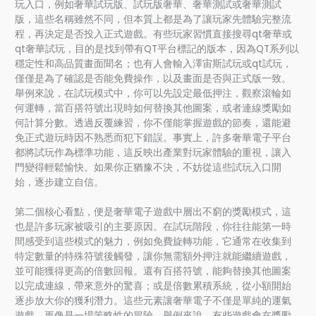
玩入口，例如奢華試玩版、試玩版奢華、奢華測試或奢華測試
版，這些名稱雖然不同，但本質上都是為了讓玩家先體驗完整流
程，再決定是否投入正式遊戲。有些玩家習慣直接搜尋qt奢華或
qt奢華試玩，目的是找到帶有QT平台標記的版本，因為QT系列以
穩定性和高品質畫面聞名；也有人會輸入澤宙斯試玩或qt試玩，
僅僅是為了確認是否能免費操作，以及畫面是否與正式版一致。
舉例來說，在試玩模式中，你可以先設定最低押注，觀察滾輪如
何運轉，當百搭符號出現時如何替換其他圖案，或者連線獎勵如
何計算分數。透過反覆練習，你不僅能掌握遊戲的節奏，還能避
免正式遊玩時因不熟悉而犯下錯誤。事實上，許多奢華電子平台
都將試玩作為標準功能，這反映出產業對玩家體驗的重視，讓入
門變得輕鬆愉快。如果你正猶豫不決，不妨從這些試玩入口開
始，逐步建立自信。
第二個核心看點，便是奢華電子遊戲中層出不窮的獎勵模式，這
也是許多玩家被吸引的主要原因。在試玩階段，你往往能第一時
間感受到這些模式的魅力，例如免費旋轉功能，它通常在收集到
特定數量的特殊符號後觸發，讓你無需額外押注就能繼續遊戲，
並可能獲得更高的倍數回報。還有百搭符號，能夠替換其他圖案
以完成連線，帶來意外的驚喜；或是倍數累積系統，從小額開始
逐步放大你的獲利潛力。這些元素讓奢華電子不僅是單純的運氣
遊戲，更像是一場策略性的冒險。舉例來說，有些遊戲會在獎勵