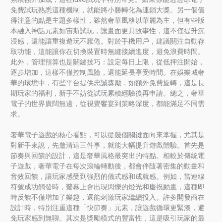
免費試玩熟悉這種機制，就能將小勝轉化為連鎖大獎。另一個值
得注意的點是主題多樣性，雖然奢華風格以華麗為主，但有些版
本融入神話元素如宙斯試玩，讓畫面更具故事性，這不僅提升沉
浸感，還能讓重複遊玩不厭倦。對於手機用戶，建議關注自動存
取功能，這能讓你在切換裝置時無縫接續進度，避免浪費時間。
此外，管理預算也是關鍵技巧：設定每日上限，從低押注開始，
逐步增加，這樣不僅控制風險，還能延長享受時間。在娛樂城奢
華的環境中，有些平台提供忠誠獎勵，如額外免費旋轉，這是長
期玩家的福利，新手不妨從試玩累積經驗後再申請。總之，奢華
電子的世界廣闊無邊，從視覺饗宴到策略深度，都能滿足不同需
求。
奢華電子遊戲的核心看點，可以從幾個關鍵面向來掌握，尤其是
對新手來說，先釐清這三件事，就能大幅提升遊戲體驗。首先是
節奏與回饋的設計，這是奢華風格最突出的特點。相較於傳統電
子遊戲，奢華電子在每次滾輪轉動後，都會伴隨著密集的動畫和
音效回饋，讓玩家感受到強烈的儀式感和成就感。例如，當連線
符號成功觸發時，螢幕上會出現閃爍的燈光和慶祝動畫，這種即
時反饋不僅增加了樂趣，還能刺激玩家繼續投入。許多開發商在
設計時，特別注重這種「快節奏」元素，讓遊戲循環更緊湊，避
免玩家感到無聊。其次是獎勵模式的豐富性，這是吸引玩家的最