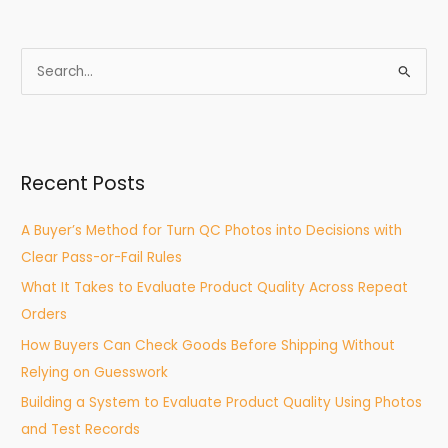
S
e
a
r
Recent Posts
c
h
A Buyer’s Method for Turn QC Photos into Decisions with
f
Clear Pass-or-Fail Rules
o
What It Takes to Evaluate Product Quality Across Repeat
r
Orders
:
How Buyers Can Check Goods Before Shipping Without
Relying on Guesswork
Building a System to Evaluate Product Quality Using Photos
and Test Records