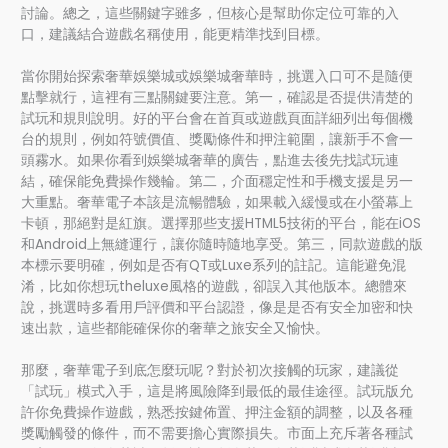
討論。總之，這些關鍵字雖多，但核心是幫助你定位可靠的入
口，建議結合遊戲名稱使用，能更精準找到目標。
當你開始探索奢華娛樂城或娛樂城奢華時，挑選入口可不是隨便
點擊就行，這裡有三點關鍵要注意。第一，確認是否提供清楚的
試玩和規則說明。好的平台會在首頁或遊戲頁面詳細列出每個機
台的規則，例如符號價值、獎勵條件和押注範圍，讓新手不會一
頭霧水。如果你看到娛樂城奢華的廣告，點進去後先找試玩連
結，確保能免費操作幾輪。第二，介面穩定性和手機支援是另一
大重點。奢華電子本該是流暢體驗，如果載入緩慢或在小螢幕上
卡頓，那絕對是紅旗。選擇那些支援HTML5技術的平台，能在iOS
和Android上無縫運行，讓你隨時隨地享受。第三，同款遊戲的版
本標示要明確，例如是否有QT或Luxe系列的註記。這能避免混
淆，比如你想玩theluxe風格的遊戲，卻誤入其他版本。總體來
說，挑選時多看用戶評價和平台認證，像是是否有安全加密和快
速出款，這些都能確保你的奢華之旅安全又愉快。
那麼，奢華電子到底怎麼玩呢？對於初次接觸的玩家，建議從
「試玩」模式入手，這是將風險降到最低的最佳途徑。試玩版允
許你免費操作遊戲，熟悉按鍵佈置、押注金額的調整，以及各種
獎勵觸發的條件，而不需要擔心實際損失。市面上充斥著各種試