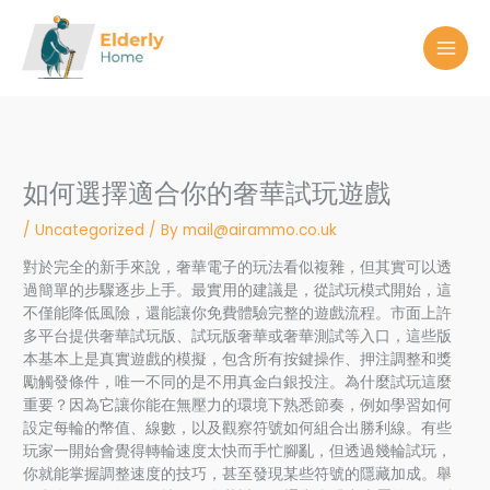
Skip
to
content
如何選擇適合你的奢華試玩遊戲
/
Uncategorized
/ By
mail@airammo.co.uk
對於完全的新手來說，奢華電子的玩法看似複雜，但其實可以透
過簡單的步驟逐步上手。最實用的建議是，從試玩模式開始，這
不僅能降低風險，還能讓你免費體驗完整的遊戲流程。市面上許
多平台提供奢華試玩版、試玩版奢華或奢華測試等入口，這些版
本基本上是真實遊戲的模擬，包含所有按鍵操作、押注調整和獎
勵觸發條件，唯一不同的是不用真金白銀投注。為什麼試玩這麼
重要？因為它讓你能在無壓力的環境下熟悉節奏，例如學習如何
設定每輪的幣值、線數，以及觀察符號如何組合出勝利線。有些
玩家一開始會覺得轉輪速度太快而手忙腳亂，但透過幾輪試玩，
你就能掌握調整速度的技巧，甚至發現某些符號的隱藏加成。舉