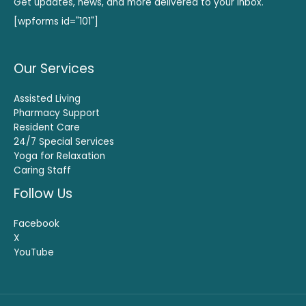
Get updates, news, and more delivered to your inbox.
[wpforms id="101"]
Our Services
Assisted Living
Pharmacy Support
Resident Care
24/7 Special Services
Yoga for Relaxation
Caring Staff
Follow Us
Facebook
X
YouTube