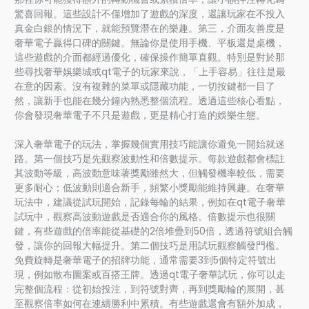
驚喜回報。這些設計不僅增加了遊戲的深度，還讓玩家在不投入
真金白銀的情況下，就能預覽潛在的樂趣。第三，介面友善度是
奢華電子贏得口碑的關鍵。無論你是使用手機、平板還是桌機，
這些遊戲的介面都經過優化，確保操作簡單直觀。特別是對於那
些尋找奢華娛樂城或qt電子的玩家來說，「上手容易」往往是最
在意的因素。沒有複雜的菜單或隱藏功能，一切按鍵都一目了
然，讓新手也能在幾分鐘內熟悉整個流程。透過這些核心看點，
你會發現奢華電子不只是遊戲，更是精心打造的娛樂生態。
深入奢華電子的玩法，掌握幾個實用技巧能讓你避免一開始就迷
路。第一個技巧是先觀察波動性和倍數提示。每款遊戲都會標註
其波動等級，高波動意味著獎勵雖然大，但觸發機率較低，需要
更多耐心；低波動則適合新手，頻繁小獎勵能維持興趣。在奢華
玩法中，建議從試玩開始，記錄每輪的結果，例如在qt電子奢華
試玩中，觀察高波動遊戲是否適合你的風格。倍數提示也很關
鍵，有些遊戲的倍率能從基礎的2倍堆疊到50倍，透過符號組合觸
發，讓你的回報大幅提升。第二個技巧是用試玩觀察觸發門檻。
免費旋轉是奢華電子的招牌功能，通常需要3到5個特定符號出
現，例如散布圖案或百搭王牌。透過qt電子奢華試玩，你可以走
完整個流程：從初始投注，到符號對齊，再到獎勵輪的展開，甚
至觀察倍率如何在連續勝利中累積。有些遊戲還會有額外加成，