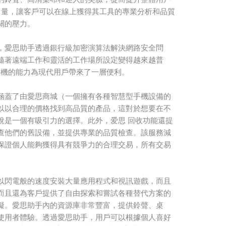
力量，讓客戶可以在線上獲得其工具的專業分析和品質
關的壓力。
，愛思助手透過銀行級加密演算法解決網路安全問
隨著遠端工作和靈活的工作場所設定變得越來越普
置控制主機的能力為現代用戶帶來了一層便利。
涵蓋了由愛思商城（一個擁有各種智慧型手機設備的
以以合理的價格找到高品質的產品，這對於想要在不
說是一個有吸引力的選擇。此外，爱思 回收功能還提
查他們的舊設備，並提供專業的品質檢查。該服務減
保證個人能夠獲得具有競爭力的合理交易，所有交易
以閃電般的速度安裝大量應用程式和視訊遊戲，而且
而且還為客戶提供了自由探索和嘗試各種替代方案的
礙。愛思助手內的資源庫非常豐富，提供鈴聲、桌
使用者體驗。透過愛思助手，用戶可以根據個人喜好