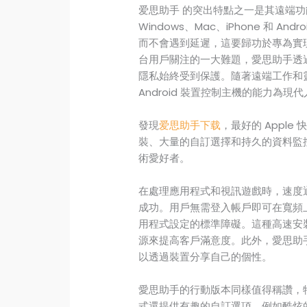
爱思助手 的突出特點之一是其遠端功
Windows、Mac、iPhone 和 
而不會遇到延遲，這要歸功於專為實
台用戶關注的一大難題，愛思助手透
隱私始終受到保護。隨著遠端工作和靈
Android 裝置控制主機的能力為
發現
爱思助手下载
，最好的 Appl
裝、大量的自訂選擇和持久的資料監
術愛好者。
在處理應用程式和視訊遊戲時，速度
成功。用戶無需登入帳戶即可在寬頻
用程式設定的標準障礙。這種高速安
源來提高客戶滿意度。此外，愛思助
以透過裝置分享自己的個性。
愛思助手的行動版本同樣值得稱讚，特別
式還提供有趣的自訂選項，例如酷炫