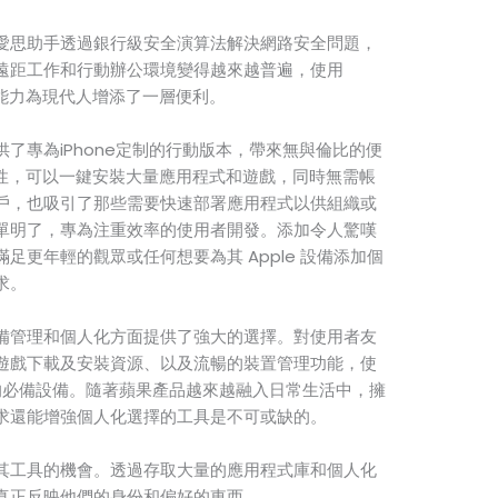
愛思助手透過銀行級安全演算法解決網路安全問題，
遠距工作和行動辦公環境變得越來越普遍，使用
制主機的能力為現代人增添了一層便利。
了專為iPhone定制的行動版本，帶來無與倫比的便
屬性，可以一鍵安裝大量應用程式和遊戲，同時無需帳
戶，也吸引了那些需要快速部署應用程式以供組織或
單明了，專為注重效率的使用者開發。添加令人驚嘆
足更年輕的觀眾或任何想要為其 Apple 設備添加個
求。
備管理和個人化方面提供了強大的選擇。對使用者友
遊戲下載及安裝資源、以及流暢的裝置管理功能，使
的必備設備。隨著蘋果產品越來越融入日常生活中，擁
求還能增強個人化選擇的工具是不可或缺的。
其工具的機會。透過存取大量的應用程式庫和個人化
真正反映他們的身份和偏好的東西。