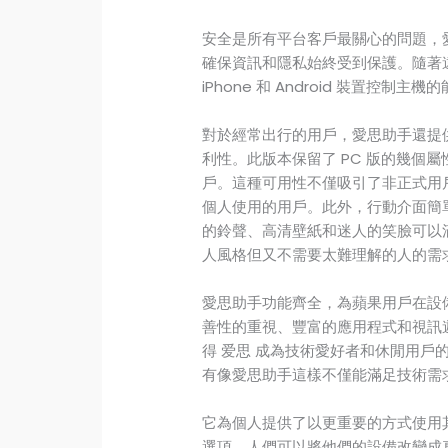
安全是所有平台客戶最關心的問題，
確保資訊和隱私始終受到保護。隨著
iPhone 和 Android 裝置控
對於經常出行的用戶，愛思助手還提供
利性。此版本保留了 PC 版的幾個
戶。這種可用性不僅吸引了非正式用
個人使用的用戶。此外，行動介面簡
的鈴聲、高清壁紙和迷人的笑臉可以滿
人風格但又不需要太難理解的人的需
愛思助手功能齊全，為蘋果用戶在設
善性的重視、豐富的應用程式和視訊
得 爱思 成為技術愛好者和休閒用戶
有像愛思助手這樣不僅能滿足技術需
它為個人提供了以更重要的方式使用
選項，人們可以將他們的設備改變成