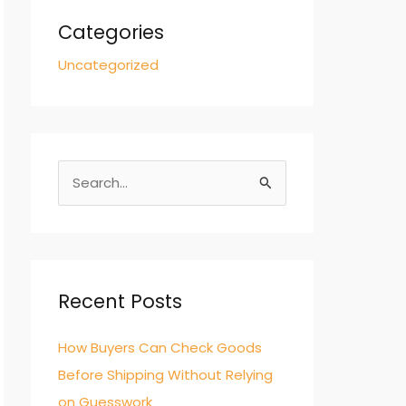
Categories
Uncategorized
S
e
a
r
c
Recent Posts
h
How Buyers Can Check Goods
f
Before Shipping Without Relying
o
on Guesswork
r