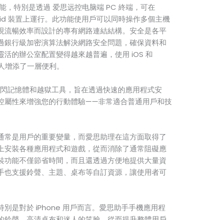
能，特別是透過 爱思远控电脑端 PC 終端，可在
Android 裝置上運行。此功能使用戶可以同時操作多個主機
現流暢效率而設計的專有網路連結結構。安全是各平
過銀行級加密演算法解決網路安全問題，確保資料和
活的辦公室配置變得越來越普遍，使用 iOS 和
現代人增添了一層便利。
e 快閃記憶體和越獄工具，旨在透過快速的應用程式安
控屬性來增強您的行動體驗——非常適合普通用戶和技
通常是用戶的重要變量，而愛思助理在這方面取得了
上安裝各種應用程式和遊戲，從而消除了通常阻礙應
裝功能不僅節省時間，而且還透過方便地提供大量資
手也支援鈴聲、主題、桌布等自訂資源，讓使用者可
是對於 iPhone 用戶而言。愛思助手手機應用程
的鈴聲、高清桌布和迷人的笑臉，從而提升整體用戶