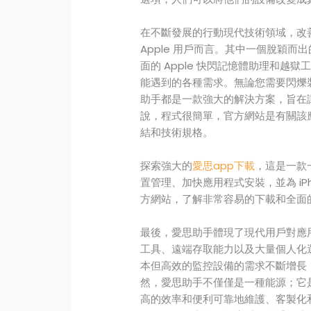
在不斷發展的行動現代技術領域，改
Apple 用戶而言。其中一個脫穎
面的 Apple 快閃記憶體助理和越獄工具
能遇到的各種需求。無論您需要閃爍
助手都是一款強大的解決方案，旨在
說，程式很簡單，官方網站是有關該
結和技術規格。
探索強大的
愛思app下載
，這是一款一
置管理、加快應用程式安裝，並為 iPh
方網站，了解非常容易的下載和全面
最後，愛思助手體現了現代用戶對應
工具、遠端存取能力以及大量個人化選
本但高效的監控設備的需求不斷增長
然，愛思助手不僅僅是一種能源；它是
高的效率和便利可靠地維護、客製化和