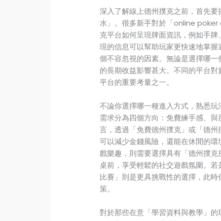
深入了解線上德州撲克之前，首先要
水」。很多新手對於「online po
克平台如何呈現牌面資訊，例如手牌
現的信息可以幫助玩家更快速地掌握遊
個不容忽視的因素。無論是選擇哪一
的長期收益影響甚大。不同的平台對
平台的重要考量之一。
不論你選擇哪一種進入方式，熟悉玩
需求分為四個方向：免費練手感、與
言，透過「免費德州撲克」或「德州
可以減少金錢風險，還能在休閒的環
戲樂趣，則需要選擇具有「德州撲克
桌前，享受輕鬆的社交遊戲氛圍。若
比賽」則是更具挑戰性的選擇，此時
策。
對於那些在意「學習資料與教學」的