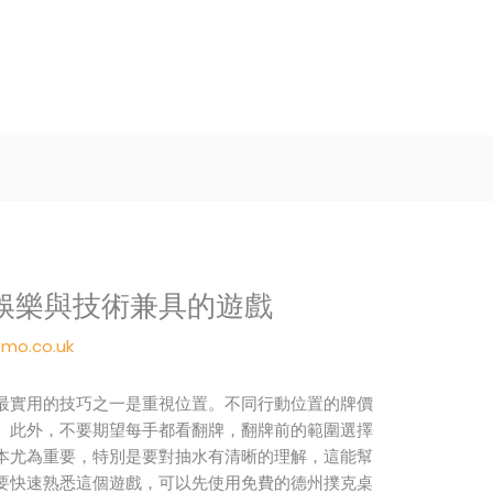
娛樂與技術兼具的遊戲
mo.co.uk
最實用的技巧之一是重視位置。不同行動位置的牌價
。此外，不要期望每手都看翻牌，翻牌前的範圍選擇
本尤為重要，特別是要對抽水有清晰的理解，這能幫
要快速熟悉這個遊戲，可以先使用免費的德州撲克桌