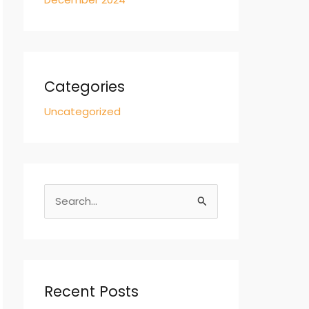
Categories
Uncategorized
S
e
a
r
c
Recent Posts
h