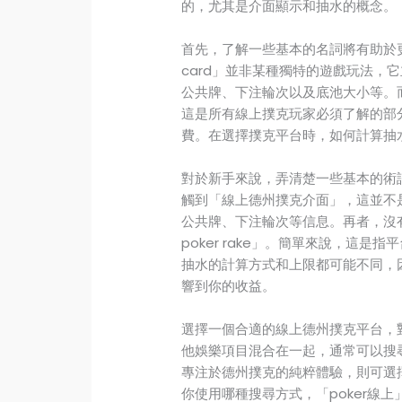
的，尤其是介面顯示和抽水的概念。
首先，了解一些基本的名詞將有助於更好地
card」並非某種獨特的遊戲玩法，
公共牌、下注輪次以及底池大小等。而「o
這是所有線上撲克玩家必須了解的部
費。在選擇撲克平台時，如何計算抽
對於新手來說，弄清楚一些基本的術
觸到「線上德州撲克介面」，這並不
公共牌、下注輪次等信息。再者，沒有
poker rake」。簡單來說，這
抽水的計算方式和上限都可能不同，
響到你的收益。
選擇一個合適的線上德州撲克平台，
他娛樂項目混合在一起，通常可以搜
專注於德州撲克的純粹體驗，則可選
你使用哪種搜尋方式，「poker線