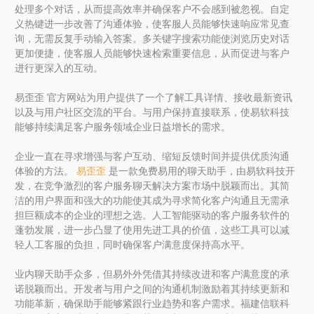
处理多个对话，从而提高效率并确保客户不会感到被忽视。自定
义热键进一步改善了沟通体验，使客服人员能够快速响应常见查
询，无需反复手动输入答案。多关键字搜索功能使浏览历史对话
更加便捷，使客服人员能够快速检索重要信息，从而促进与客户
进行更深入的互动。
易歪歪 官方网站为用户提供了一个了解工具详情、接收最新资讯
以及与用户社区交流的平台。与用户保持直接联系，使易软科技
能够持续满足客户服务领域企业日益增长的需求。
企业一直在寻求增强与客户互动、缩短反馈时间并提供优质沟通
体验的方法。
易歪歪
是一款免费易用的聊天助手，由易软科技开
发，在竞争激烈的客户服务聊天解决方案市场中脱颖而出。其简
洁的用户界面和强大的功能使其成为寻求简化客户沟通且无需承
担巨额成本的企业的理想之选。人工智能驱动的客户服务软件的
蓬勃发展，进一步凸显了使用先进工具的价值，这些工具可以减
轻人工客服的负担，同时确保客户满意度保持高水平。
业内聊天助手众多，但易外外凭借其持续改进和客户满意度的承
诺脱颖而出。开发者与用户之间的沟通机制激励着其持续更新和
功能革新，确保助手能够紧跟行业趋势和客户需求。福建信联科