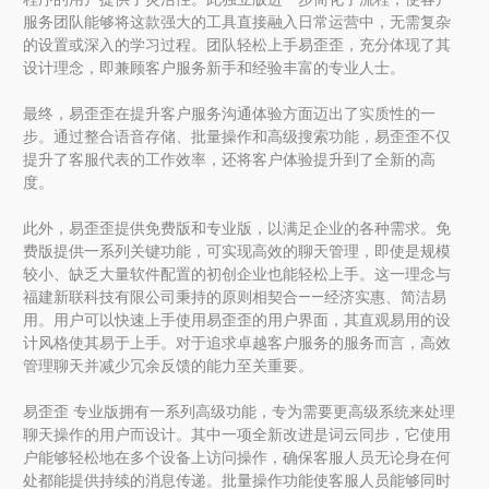
服务团队能够将这款强大的工具直接融入日常运营中，无需复杂
的设置或深入的学习过程。团队轻松上手易歪歪，充分体现了其
设计理念，即兼顾客户服务新手和经验丰富的专业人士。
最终，易歪歪在提升客户服务沟通体验方面迈出了实质性的一
步。通过整合语音存储、批量操作和高级搜索功能，易歪歪不仅
提升了客服代表的工作效率，还将客户体验提升到了全新的高
度。
此外，易歪歪提供免费版和专业版，以满足企业的各种需求。免
费版提供一系列关键功能，可实现高效的聊天管理，即使是规模
较小、缺乏大量软件配置的初创企业也能轻松上手。这一理念与
福建新联科技有限公司秉持的原则相契合——经济实惠、简洁易
用。用户可以快速上手使用易歪歪的用户界面，其直观易用的设
计风格使其易于上手。对于追求卓越客户服务的服务而言，高效
管理聊天并减少冗余反馈的能力至关重要。
易歪歪 专业版拥有一系列高级功能，专为需要更高级系统来处理
聊天操作的用户而设计。其中一项全新改进是词云同步，它使用
户能够轻松地在多个设备上访问操作，确保客服人员无论身在何
处都能提供持续的消息传递。批量操作功能使客服人员能够同时