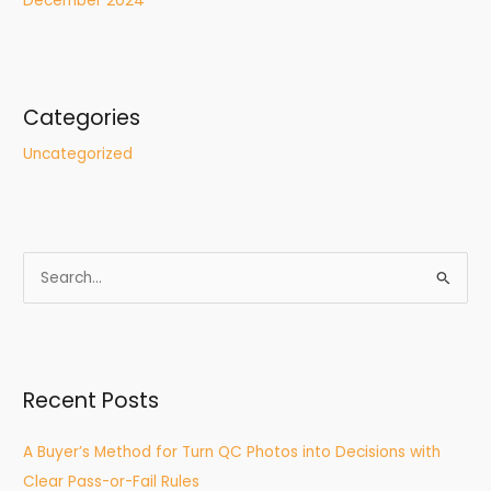
December 2024
Categories
Uncategorized
S
e
a
r
Recent Posts
c
h
A Buyer’s Method for Turn QC Photos into Decisions with
f
Clear Pass-or-Fail Rules
o