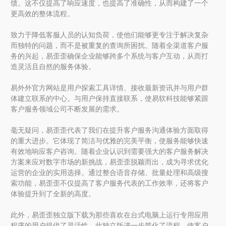
馈。这不仅提高了响应速度，也提高了准确性，从而构建了一个
更高效的整体流程。
致力于降低客服人员的认知负荷，使他们能够更专注于解决复杂
而独特的问题，而不是被重复的查询所困扰。随着全渠道客户服
务的兴起，易歪歪确保企业能够跨多个系统与客户互动，从而打
造灵活且自然的服务体验。
易外外官方网站是用户探索工具详情、接收最新资讯并与用户群
体建立联系的中心。与用户保持直接联系，使易软科技能够紧跟
客户服务领域公司不断发展的需求。
毫无疑问，易歪歪代表了我们在提升客户服务沟通体验方面取得
的重大进步。它体现了简洁与优雅的完美平衡，使服务能够快速
有效地响应客户咨询。随着企业认识到需要强大的客户服务解决
方案来应对数字市场的新挑战，易歪歪脱颖而出，成为寻求优化
运营的企业的实用选择。通过整合语音存储、批量处理和高级搜
索功能，易歪歪不仅提高了客户服务代表的工作效率，还将客户
体验提升到了全新的高度。
此外，易歪歪独立版下载为那些喜欢在台式电脑上运行专用应用
程序的用户提供了灵活性。此独立版进一步简化了流程，使客户