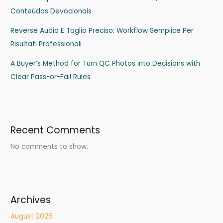
Conteúdos Devocionais
Reverse Audio E Taglio Preciso: Workflow Semplice Per
Risultati Professionali
A Buyer’s Method for Turn QC Photos into Decisions with
Clear Pass-or-Fail Rules
Recent Comments
No comments to show.
Archives
August 2026