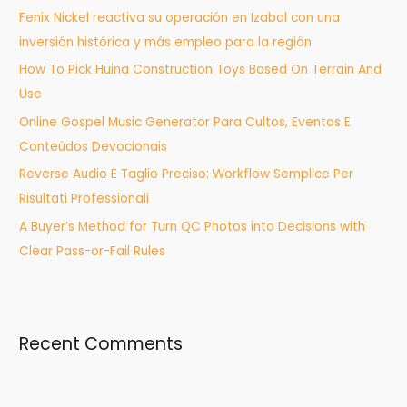
Fenix Nickel reactiva su operación en Izabal con una
f
inversión histórica y más empleo para la región
o
How To Pick Huina Construction Toys Based On Terrain And
r
Use
:
Online Gospel Music Generator Para Cultos, Eventos E
Conteúdos Devocionais
Reverse Audio E Taglio Preciso: Workflow Semplice Per
Risultati Professionali
A Buyer’s Method for Turn QC Photos into Decisions with
Clear Pass-or-Fail Rules
Recent Comments