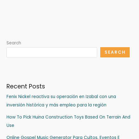
Search
SEARCH
Recent Posts
Fenix Nickel reactiva su operación en Izabal con una
inversión histórica y más empleo para la región
How To Pick Huina Construction Toys Based On Terrain And
Use
Online Gospel Music Generator Para Cultos, Eventos E