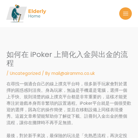
Skip
to
content
如何在 iPoker 上簡化入金與出金的流
程
/
Uncategorized
/ By
mail@airammo.co.uk
在尋找一個適合自己的線上撲克平台時，很多新手玩家會對於選
擇的困惑感到沮喪。身為玩家，無論是手機還是電腦，選擇一個
上手快、規則清楚的線上撲克平台都是非常重要的，這樣才能更
專注於遊戲本身而非繁瑣的設置過程。iPoker平台就是一個很受歡
迎的選擇，因為它的操作簡便，並且在移動設備上同樣表現優
秀。這篇文章希望能幫助你了解從下載、註冊到入金出金的整個
流程，讓你在攤牌時不再手足無措。
最後，對於新手來說，最保險的玩法是「先熟悉流程，再決定投