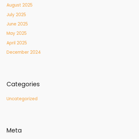
August 2025
July 2025
June 2025
May 2025
April 2025
December 2024
Categories
Uncategorized
Meta