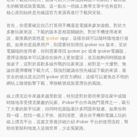
生的帳號或裝置風險。這一點在一些線上教學文章中也有提到，
核心原則始終是先確認官方來源再進行下載與安裝。
首先，你需要確定自己打算用手機還是電腦來參加遊戲。對於大
多數玩家來說，下載的版本是相當關鍵的。對於手機使用者來
說，最推薦的當然是
ipoker
app，這樣你就可以隨時隨地進行遊
戲。如果你是蘋果用戶，則需要特別尋找 ipoker ios 版本。至於
電腦端的使用者，你則需要尋找 ipoker pc 或者 ipoker電腦版，
選擇這個版本可以讓你在操作上更加靈活，並且能夠同時開啟多
個桌子，這對於喜歡多線作戰的玩家來說，絕對是一大優勢。無
論你選擇哪種下載方式，我強烈建議你預先確認下載的來源，最
安全的做法是去訪問 ipoker 的官方網站，這樣可以避免在不明的
網站上隨便點擊下載，導致帳號或裝置潛在的風險。
線上撲克近年來越來越受歡迎，特別是對於那些希望在家中或隨
時隨地享受撲克樂趣的玩家。iPoker平台作為熱門選擇之一，吸引
了大量的新手玩家，但同時也面臨著許多問題和疑慮。如果你和
我一樣，想找一個上手快、規則清楚、適合在手機和電腦上玩的
線上撲克平台，這篇文章會詳細介紹 iPoker 平台的使用流程，幫
助你更順利地進入這個世界，少走冤屍路。