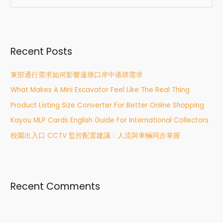
e
a
r
Recent Posts
c
h
東部通行需求如何影響蓮塘口岸中港牌需求
f
What Makes A Mini Excavator Feel Like The Real Thing
o
r
Product Listing Size Converter For Better Online Shopping
:
Kayou MLP Cards English Guide For International Collectors
校園出入口 CCTV 監控配置建議：人流與車輛同步掌握
Recent Comments