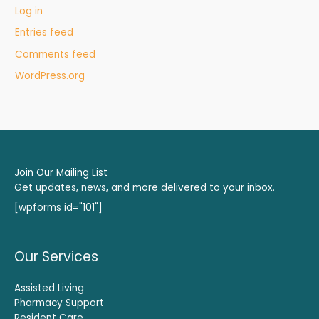
Log in
Entries feed
Comments feed
WordPress.org
Join Our Mailing List
Get updates, news, and more delivered to your inbox.
[wpforms id="101"]
Our Services
Assisted Living
Pharmacy Support
Resident Care