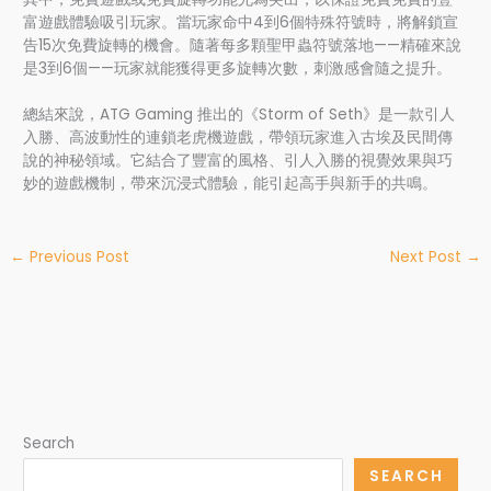
富遊戲體驗吸引玩家。當玩家命中4到6個特殊符號時，將解鎖宣
告15次免費旋轉的機會。隨著每多顆聖甲蟲符號落地——精確來說
是3到6個——玩家就能獲得更多旋轉次數，刺激感會隨之提升。
總結來說，ATG Gaming 推出的《Storm of Seth》是一款引人
入勝、高波動性的連鎖老虎機遊戲，帶領玩家進入古埃及民間傳
說的神秘領域。它結合了豐富的風格、引人入勝的視覺效果與巧
妙的遊戲機制，帶來沉浸式體驗，能引起高手與新手的共鳴。
←
Previous Post
Next Post
→
Search
SEARCH