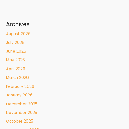
Archives
August 2026
July 2026
June 2026
May 2026
April 2026
March 2026
February 2026
January 2026
December 2025
November 2025
October 2025