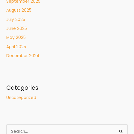
September 2025
August 2025
July 2025
June 2025
May 2025
April 2025
December 2024
Categories
Uncategorized
S