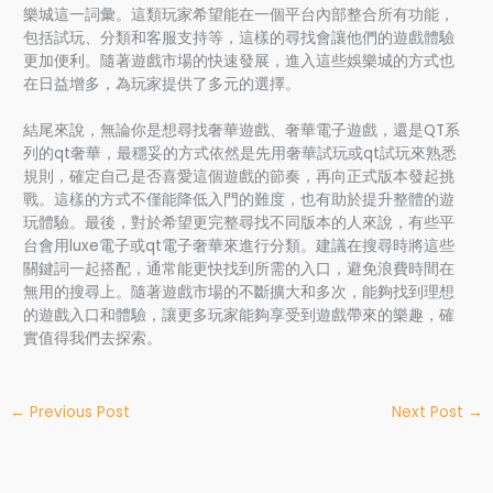
樂城這一詞彙。這類玩家希望能在一個平台內部整合所有功能，
包括試玩、分類和客服支持等，這樣的尋找會讓他們的遊戲體驗
更加便利。隨著遊戲市場的快速發展，進入這些娛樂城的方式也
在日益增多，為玩家提供了多元的選擇。
結尾來說，無論你是想尋找奢華遊戲、奢華電子遊戲，還是QT系
列的qt奢華，最穩妥的方式依然是先用奢華試玩或qt試玩來熟悉
規則，確定自己是否喜愛這個遊戲的節奏，再向正式版本發起挑
戰。這樣的方式不僅能降低入門的難度，也有助於提升整體的遊
玩體驗。最後，對於希望更完整尋找不同版本的人來說，有些平
台會用luxe電子或qt電子奢華來進行分類。建議在搜尋時將這些
關鍵詞一起搭配，通常能更快找到所需的入口，避免浪費時間在
無用的搜尋上。隨著遊戲市場的不斷擴大和多次，能夠找到理想
的遊戲入口和體驗，讓更多玩家能夠享受到遊戲帶來的樂趣，確
實值得我們去探索。
←
Previous Post
Next Post
→