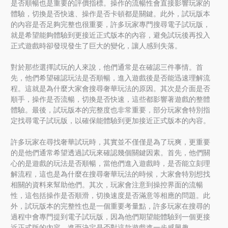
是否順暢也是重要的評價指標。操作的流暢性會直接影響玩家的
體驗，切換是否快速、操作是否卡頓都是關鍵。此外，試玩版本
的內容是否足夠完整也很重要，許多玩家專門搜尋電子試玩版，
就是希望能夠體驗到更接近正式版本的內容，避免試玩後再投入
正式遊戲時卻發現發生了巨大的變化，讓人感到失落。
對於那些選擇試玩的人來說，他們通常是在確認三件事情。首
先，他們希望確認玩法是否順暢，進入遊戲後是否能迅速理解流
程。這就是為什麼大家會搜尋奢華玩法的原因。其次是介面是否
順手，操作是否流暢，切換是否快速，這些都影響著遊戲的整體
體驗。最後，試玩版本的完整度也非常重要，部分玩家會特別指
定找尋電子試玩版，以確保能體驗到更加接近正式版本的內容。
許多玩家在尋找奢華試玩時，其實並不僅僅是為了玩爽，更重要
的是他們通常希望透過試玩來確認幾個關鍵因素。首先，他們關
心的是遊戲的玩法是否順暢，當他們進入遊戲時，是否能立刻理
解流程，這也是為什麼在搜尋奢華玩法的時候，大家會特別想找
相關的資料來幫助他們。其次，玩家會注意到操控界面的流暢
性，這包括操作是否順滑，切換速度是否滿意等相應的問題。此
外，試玩版本的完整性也是一個重要考量點，許多玩家在搜尋的
過程中會專門提到電子試玩版，因為他們期望能體驗到一個更接
近正式版的內容，進而決定是否對這款遊戲進一步感興趣。