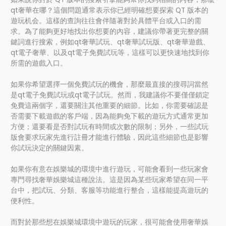
qt奢華在哪？這個問題通常表示你已經明確想要探索 QT 版本的
遊玩机会。這樣的查詢往往會伴隨著對於具體平台或入口的需
求。為了能夠更好地找出你想要的內容，建議你帶著更完整的關
鍵詞進行搜索，例如qt奢華試玩、qt奢華試玩版、qt奢華遊戲、
qt電子奢華、以及qt電子免費試玩等，這樣可以更快速地找到你
所需的遊戲入口。
如果你希望選擇一個免費試玩的機會，那麼最直接的搜尋詞當然
是qt電子免費試玩或qt電子試玩。然而，我建議你不要僅僅鎖定
免費這兩個字，還要關注其他重要的細節。比如，你需要確認是
否需要下載遊戲的客戶端，因為能夠免下載的遊玩方式通常更加
方便；還要看是否對試玩有時間或次數的限制；另外，一些試玩
版會要求玩家先進行註冊才能進行體驗，因此這些細節也是影響
你試玩決定的關鍵因素。
如果你有意在娛樂城的環境中進行遊玩，可能會看到一些玩家會
專門尋找奢華娛樂城這種說法。這是因為某些玩家希望在同一平
台中，把試玩、分類、客服等功能進行整合，這樣能提高遊玩的
便利性。
而對於那些想在娛樂城環境中遊玩的玩家，很可能會使用奢華娛