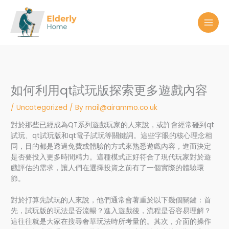
Skip
to
content
如何利用qt試玩版探索更多遊戲內容
/
Uncategorized
/ By
mail@airammo.co.uk
對於那些已經成為QT系列遊戲玩家的人來說，或許會經常碰到qt
試玩、qt試玩版和qt電子試玩等關鍵詞。這些字眼的核心理念相
同，目的都是透過免費或體驗的方式來熟悉遊戲內容，進而決定
是否要投入更多時間精力。這種模式正好符合了現代玩家對於遊
戲評估的需求，讓人們在選擇投資之前有了一個實際的體驗環
節。
對於打算先試玩的人來說，他們通常會著重於以下幾個關鍵：首
先，試玩版的玩法是否流暢？進入遊戲後，流程是否容易理解？
這往往就是大家在搜尋奢華玩法時所考量的。其次，介面的操作