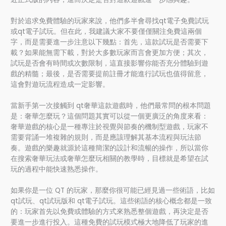
對於追求免費體驗的玩家來說，他們多半會尋找qt電子免費試玩
或qt電子試玩。但在此，我建議大家不要僅僅關注免費這兩個
字，而是需要進一步注意以下幾點：首先，這款試玩是否需要下
載？如果能無需下載，對於大多數玩家而言會更加方便；其次，
試玩是否會有時間或次數限制，這直接影響你能否充分體驗到遊
戲的精髓；最後，是否需要提前註冊才能進行試玩也值得留意，
這會對遊玩流程造成一定影響。
當新手第一次接觸到 qt奢華這款遊戲時，他們最常問的根本問題
是：奢華怎麼玩？這個問題其實可以從一個更廣泛的角度來看：
奢華遊戲的核心是一種專注於視覺與節奏的機制型遊戲，玩家不
需要背誦一堆複雜的規則，而是應該理解其基本流程與玩法節
奏。遊戲的樂趣就源於這種簡潔的設計和流暢的操作，所以當你
在搜索奢華玩法或奢華怎麼玩相關的教學時，目標就是希望在試
玩的過程中能快速熟悉操作。
如果你是一位 QT 的玩家，那麼你很可能已經見過一些術語，比如
qt試玩、qt試玩版和 qt電子試玩。這些術語的核心概念都是一致
的：玩家首先以免費或體驗的方式來熟悉整個遊戲，再決定是否
要進一步進行投入。這種免費的試玩模式極大地降低了玩家的進