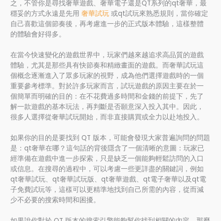
之，不管你是尋找奢華遊戲、奢華電子還是QT系列的qt奢華，最
穩妥的方式永遠是先用
奢華試玩
或qt試玩來熟悉規則，當你確定
自己喜歡這個節奏後，再考慮進一步的正式版本體驗，這樣整體
的體驗會好得多。
在當今快速變化的遊戲世界中，玩家們越來越追求高品質的遊戲
體驗，尤其是那些具有快節奏和精緻畫面的遊戲。而奢華試玩這
個概念逐漸進入了眾多玩家的視野，成為他們選擇遊戲時的一個
重要參考標準。對於許多玩家而言，試玩遊戲的原因主要在於一
個簡單而明確的目的：在不花費過多時間和金錢的前提下，先了
解一款遊戲的基本玩法，再判斷是否願意深入投入其中。因此，
很多人選擇從奢華試玩開始，而非直接購買或全力以赴地投入。
如果你的目的是要找到 QT 版本，可能會發現大家普遍詢問的問題
是：qt奢華在哪？這句話的背後隱含了一個清晰的意圖：玩家已
經準備在遊戲中進一步探索，只是缺乏一個能夠輕鬆訪問的入口
或信息。在搜尋的過程中，可以考慮一些更詳盡的關鍵詞，例如
qt奢華試玩、qt奢華試玩版、qt奢華遊戲、qt電子奢華以及qt電
子免費試玩等，這樣可以更精準地找到自己所需的內容，從而減
少不必要的搜索時間和困擾。
如果說你對於 QT 版本的搜索引擎能夠幫你找到相關的內容，那麼