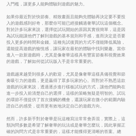
入門檻，讓更多人能夠體驗到遊戲的魅力。
如果你最近對於快節奏、精致畫面且能夠先體驗再決定要不要投
入的遊戲感到好奇，那麼你可能已經接觸過奢華試玩這個概念。
對於許多玩家來說，選擇從試玩開始的原因其實很簡單，這是因
為試玩能讓他們了解到遊戲的基本規則和手感，進而決定是否要
投入更多的時間和金錢。這種先試後買的方式不僅能降低風險，
還能提高遊戲的愉悅感，讓玩家在最初的體驗中找到樂趣。當你
進入一款新遊戲時，尤其是像奢華這樣具有豐富節奏和視覺效果
的遊戲，了解如何從試玩版入手是非常重要的。
遊戲越來越受到很多人的歡迎，尤其是像奢華這樣具備視覺和節
奏吸引力的遊戲，更是贏得了眾多玩家的心。而對於不熟悉這款
遊戲的玩家來說，透過逐步進行樣板試玩的方式，讓他們能夠在
進一步投入前清楚自己的選擇，這樣的策略無疑是明智的。試玩
的環節不僅提供了首次接觸的機會，還讓玩家在微小的範圍內驗
證自己的感受，從而更有效地決定自己的遊戲方向。
然而，許多新手對於奢華是玩這種寫法常常會弄混，實際上，這
類詢問多數是希望了解奢華的玩法或是奢華怎麼玩，因此掌握正
確的詢問方式是非常重要的，這樣才能獲得更清晰的答案。總