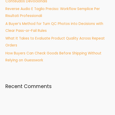
Conteúdos Devocionais
o
Reverse Audio E Taglio Preciso: Workflow Semplice Per
r
Risultati Professionali
:
A Buyer’s Method for Turn QC Photos into Decisions with
Clear Pass-or-Fail Rules
What It Takes to Evaluate Product Quality Across Repeat
Orders
How Buyers Can Check Goods Before Shipping Without
Relying on Guesswork
Recent Comments