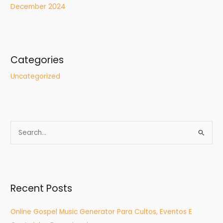
December 2024
Categories
Uncategorized
S
e
a
r
Recent Posts
c
h
Online Gospel Music Generator Para Cultos, Eventos E
f