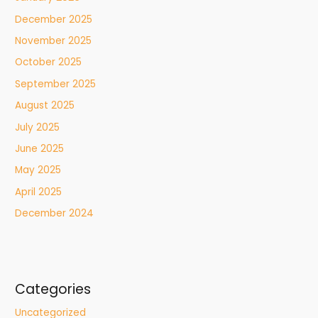
December 2025
November 2025
October 2025
September 2025
August 2025
July 2025
June 2025
May 2025
April 2025
December 2024
Categories
Uncategorized