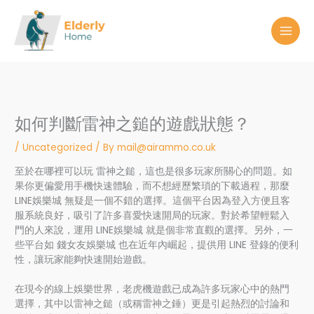
Skip
to
content
如何判斷雷神之鎚的遊戲狀態？
/
Uncategorized
/ By
mail@airammo.co.uk
至於在哪裡可以玩 雷神之鎚，這也是很多玩家所關心的問題。如
果你更偏愛用手機快速體驗，而不想經歷繁瑣的下載過程，那麼
LINE娛樂城 無疑是一個不錯的選擇。這個平台因為登入方便且客
服系統良好，吸引了許多喜愛快速開局的玩家。對於希望輕鬆入
門的人來說，運用 LINE娛樂城 就是個非常直觀的選擇。另外，一
些平台如 錢女友娛樂城 也在近年內崛起，提供用 LINE 登錄的便利
性，讓玩家能夠快速開始遊戲。
在現今的線上娛樂世界，老虎機遊戲已成為許多玩家心中的熱門
選擇，其中以雷神之鎚（或稱雷神之錘）更是引起熱烈的討論和