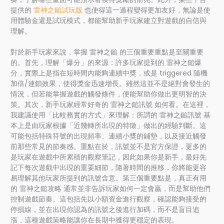
提供的
雷神之鎚試玩版
也使得這一過程變得更加友好，無論是使
用體驗金還是試玩模式，都能幫助新手玩家建立對遊戲的自信與
理解。
對於新手玩家來說，掌握 雷神之鎚 的三個重要重點是至關重要
的。首先，理解「爆分」的來源：許多玩家提到的 雷神之鎚爆
分，實際上是指在短時間內能夠連續中獎，或是 triggered 隨機
加倍/連鎖效果，使得獎金迅速增長。雖然這並不是絕對會發生的
情況，但若能掌握遊戲的觸發條件，便能幫助你做出更明智的決
策。其次，新手玩家經常好奇的 雷神之鎚訊號 如何看。在這裡，
我建議使用「比較務實的方式」來理解：所謂的 雷神之鎚訊號 基
本上是由玩家根據「近幾轉所出現的特徵」做出的經驗判斷。這
可能包括特殊符號的出現頻率、連續小獎的鋪墊，以及接近觸發
前那些常見的節奏感。重點在於，訊號並不是官方保證，更多的
是玩家在遊戲中所累積的觀察筆記，因此如果你是新手，最好先
記下每次遊戲中出現的重要細節，隨著時間的推移，你將能更容
易理解其他玩家所提到的訊號含意。第三個重要點是，真正有用
的 雷神之鎚攻略 通常並非告訴玩家如何一定會贏，而是幫助他們
控制遊戲節奏。這包括先以小額资金進行觀察，確認能夠接受的
停損線，並在出現你認為的訊號之後進行加碼，而不是盲目追
漲，這種遊戲策略能讓你在長期中獲得更穩定的表現。