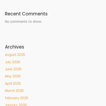
Recent Comments
No comments to show.
Archives
August 2026
July 2026
June 2026
May 2026
April 2026
March 2026
February 2026
January 2026