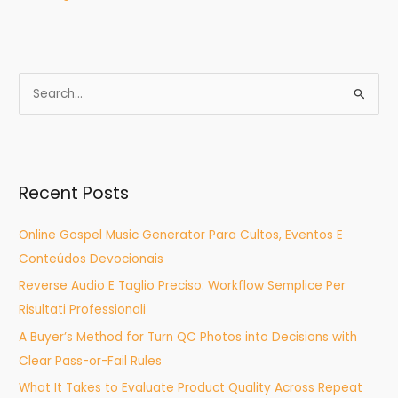
S
e
a
r
Recent Posts
c
h
Online Gospel Music Generator Para Cultos, Eventos E
f
Conteúdos Devocionais
o
Reverse Audio E Taglio Preciso: Workflow Semplice Per
r
Risultati Professionali
:
A Buyer’s Method for Turn QC Photos into Decisions with
Clear Pass-or-Fail Rules
What It Takes to Evaluate Product Quality Across Repeat