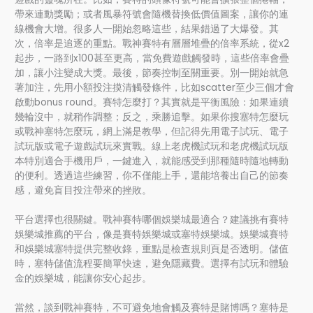
帶來連動獎勵；或者風暴符號會隨機替換低價值圖案，讓你的連
線機會大增。很多人一開始忽略這些，結果錯過了大爆發。其
次，倍率是追逐的重點。戰神賽特有層層堆疊的倍率系統，從x2
起步，一路到x100甚至更高，當免費遊戲觸發時，這些倍率會疊
加，讓小注變成大獎。最後，節奏控制至關重要。別一開始就急
著加注，先用小額投注摸清觸發條件，比如scatter至少三個才會
啟動bonus round。賽特怎麼打？其實就是平衡風險：如果連續
幾輪沒中，就稍作調整；反之，乘勝追擊。如果你搜塞特怎麼玩
或戰神塞特怎麼玩，網上滿是教學，但記得先用電子試玩、電子
試玩版或電子遊戲試玩來實戰。線上老虎機試玩和老虎機試玩版
本特別適合手機用戶，一鍵進入，就能感受到那種隨時隨地轉動
的便利。透過這些練習，你不僅能上手，還能培養出自己的節奏
感，避免盲目投注帶來的挫敗。
平台選擇也很關鍵。戰神賽特哪個娛樂城最適合？建議挑有賽特
娛樂城推薦的平台，像是賽特娛樂城或塞特娛樂城。娛樂城賽特
和娛樂城塞特提供完整收錄，重點是檢查規則頁是否透明。儲值
時，塞特儲值流程要簡單快速，避免隱藏費。選擇有試玩和體驗
金的娛樂城，能讓你安心起步。
當然，談到戰神賽特，不可避免地會觸及賽特是賭博嗎？塞特是