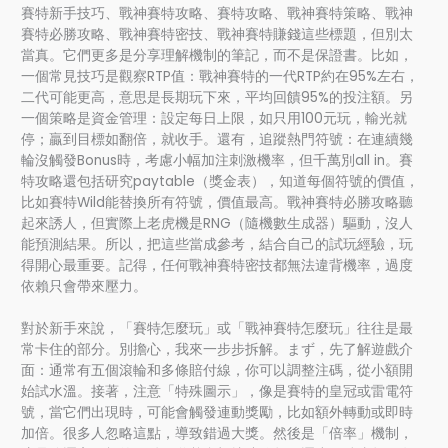
賽特新手技巧、戰神賽特攻略、賽特攻略、戰神賽特策略、戰神
賽特必勝攻略、戰神賽特密技、戰神賽特賺錢這些標題，但別太
當真。它們更多是分享理解機制的筆記，而不是保證書。比如，
一個常見技巧是觀察RTP值：戰神賽特的一代RTP約在95%左右，
二代可能更高，意思是長期玩下來，平均回饋95%的投注額。另
一個策略是資金管理：設定每日上限，如只用100元玩，輸光就
停；贏到目標如翻倍，就收手。還有，追蹤熱門符號：在連續幾
輪沒觸發Bonus時，考慮小幅加注刺激機率，但千萬別all in。賽
特攻略還包括研究paytable（獎金表），知道每個符號的價值，
比如賽特Wild能替換所有符號，價值最高。戰神賽特必勝攻略聽
起來誘人，但實際上老虎機是RNG（隨機數生成器）驅動，沒人
能預測結果。所以，把這些當成參考，結合自己的試玩經驗，玩
得開心最重要。記得，任何戰神賽特密技都無法違背機率，過度
依賴只會帶來壓力。
對於新手來說，「賽特怎麼玩」或「戰神賽特怎麼玩」往往是最
常卡住的部分。別擔心，我來一步步拆解。まず，先了解遊戲介
面：通常有五個滾輪和多條賠付線，你可以調整注碼，從小額開
始試水溫。接著，注意「特殊圖示」，像是賽特的皇冠或雷電符
號，當它們出現時，可能會觸發連動獎勵，比如額外轉動或即時
加倍。很多人忽略這點，導致錯過大獎。然後是「倍率」機制，