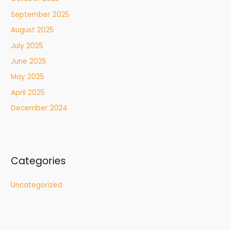
September 2025
August 2025
July 2025
June 2025
May 2025
April 2025
December 2024
Categories
Uncategorized