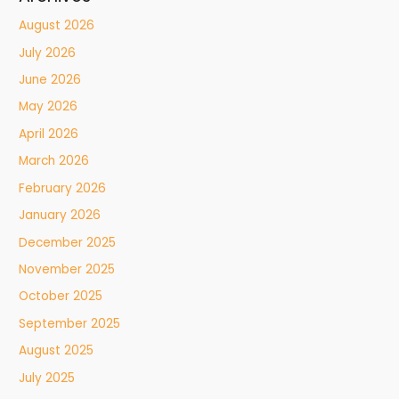
August 2026
July 2026
June 2026
May 2026
April 2026
March 2026
February 2026
January 2026
December 2025
November 2025
October 2025
September 2025
August 2025
July 2025