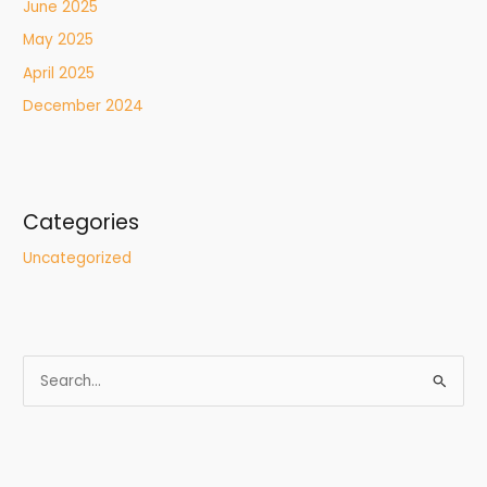
June 2025
May 2025
April 2025
December 2024
Categories
Uncategorized
S
e
a
r