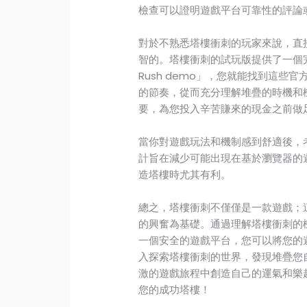
檢查可以證明遊戲平台可靠性的評論
對於不熟悉塔樓衝刺的玩家來說，直
智的。塔樓衝刺的試玩版提供了一個完
Rush demo」，您就能找到這
的節奏，從而充分理解堆疊的時機和
要，為您投入辛苦賺來的現金之前做
當你對遊戲玩法和機制感到舒適後，
計旨在減少可能出現在基於瀏覽器的
造塔樓時尤其有利。
總之，塔樓衝刺不僅僅是一款遊戲；
的興奮為基礎。通過理解塔樓衝刺的
一個安全的遊戲平台，您可以將您的
入探索塔樓衝刺的世界，發現堆疊您
激的遊戲旅程中創造自己的運氣和樂
您的成功塔樓！