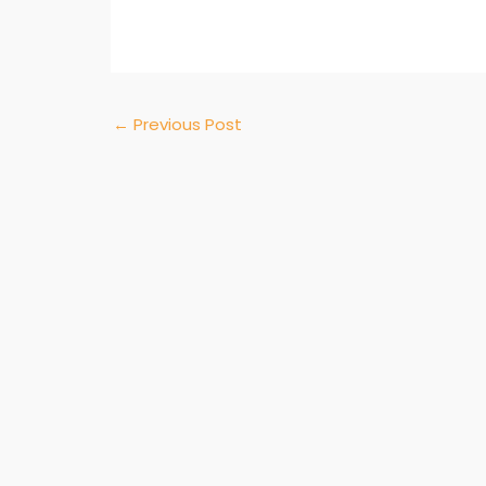
←
Previous Post