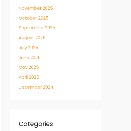
November 2025
October 2025
September 2025
August 2025
July 2025
June 2025
May 2025
April 2025
December 2024
Categories