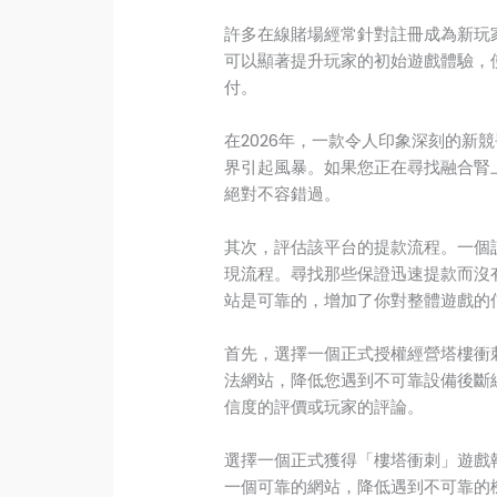
許多在線賭場經常針對註冊成為新玩
可以顯著提升玩家的初始遊戲體驗，
付。
在2026年，一款令人印象深刻的新競
界引起風暴。如果您正在尋找融合腎
絕對不容錯過。
其次，評估該平台的提款流程。一個
現流程。尋找那些保證迅速提款而沒
站是可靠的，增加了你對整體遊戲的
首先，選擇一個正式授權經營塔樓衝
法網站，降低您遇到不可靠設備後斷
信度的評價或玩家的評論。
選擇一個正式獲得「樓塔衝刺」遊戲
一個可靠的網站，降低遇到不可靠的