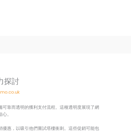
力探討
mo.co.uk
備可靠而透明的獲利支付流程。這種透明度展現了網
信心。
銷優惠，以吸引他們嘗試塔樓衝刺。這些促銷可能包