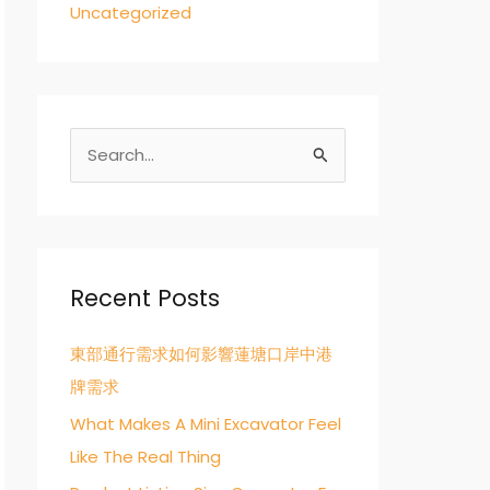
Uncategorized
S
e
a
r
c
Recent Posts
h
東部通行需求如何影響蓮塘口岸中港
f
牌需求
o
r
What Makes A Mini Excavator Feel
:
Like The Real Thing