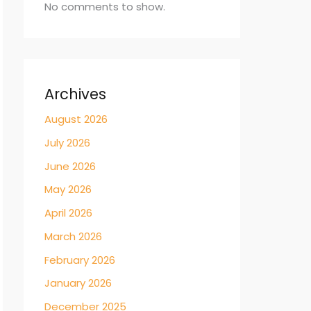
No comments to show.
Archives
August 2026
July 2026
June 2026
May 2026
April 2026
March 2026
February 2026
January 2026
December 2025