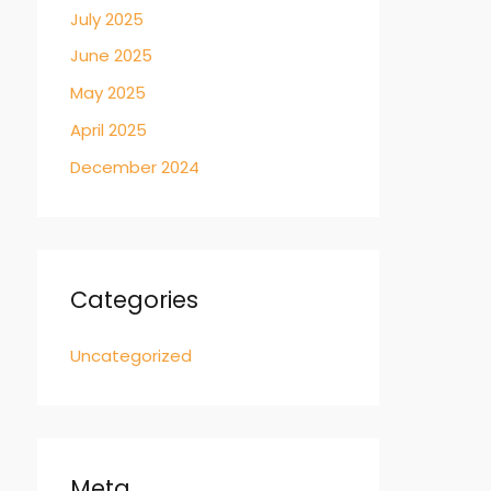
July 2025
June 2025
May 2025
April 2025
December 2024
Categories
Uncategorized
Meta