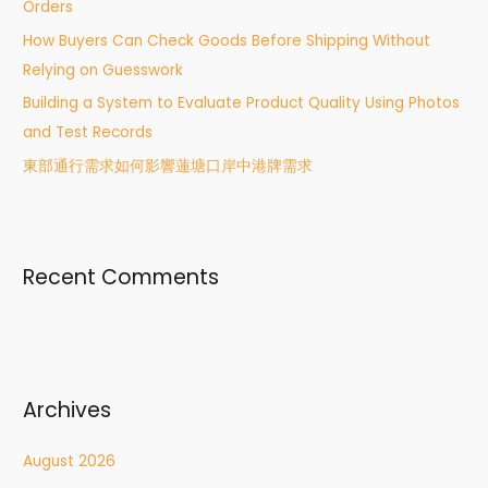
Orders
:
How Buyers Can Check Goods Before Shipping Without
Relying on Guesswork
Building a System to Evaluate Product Quality Using Photos
and Test Records
東部通行需求如何影響蓮塘口岸中港牌需求
Recent Comments
Archives
August 2026