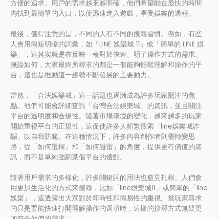
方便的追求。用戶的需求越來越明確，他們希望能在最快的時間
內找到最簡單的入口，以便迅速進入遊戲，享受娛樂的過程。
最後，值得注意的是，不同的人有不同的搜尋習慣。例如，有些
人會用簡短明瞭的詞彙，如「LINE 娛樂城 11」或「簡單的 LINE 娛
樂」，這其实就是在反映一種對於快速、明了操作方式的需求。
無論如何，大家最終所尋求的都是一個能夠輕鬆理解和操作的平
台，這也是推動這一趨勢不斷發展的主要動力。
當然，「合法娛樂城」這一話題也逐漸成為許多玩家關注的焦
點。他們可能會詳細查詢「台灣合法娛樂城」的資訊，並且關注
平台的透明度和合規性。隨著市場環境的變化，越來越多的玩家
開始重視平台的正規性，這促使許多人頻繁搜索「line娛樂城詐
騙」以自我防範。在這種情況下，許多內容創作者則需轉變思
路，從「如何選擇」和「如何避雷」的角度，提供更有價值的資
訊，而不是單純強調某個平台的優點。
隨著用戶需求的多樣化，許多關鍵詞的用法也愈見扎根。人們會
用更加生活化的方式來搜尋，比如「line娛樂城11」或簡單的「line
娛樂」，這透露出大眾對於即時性和簡易性的重視。當玩家尋求
的只是要能快速打開理解操作的選項時，這樣的搜尋方式無疑更
加符合他們的需求。