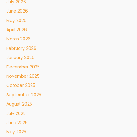
July 2026
June 2026
May 2026
April 2026
March 2026
February 2026
January 2026
December 2025
November 2025
October 2025
September 2025
August 2025
July 2025
June 2025
May 2025