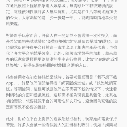
在通訊軟體上輕鬆點擊進入娛樂城，無需額外下載或繁瑣的設
定，這種便利性讓許多人無法抗拒。尤其是在生活節奏逐漸加快
的今天，大家渴望的是「少一步是一部」，能夠隨時隨地享受遊
戲樂趣。
對於新手玩家而言，許多人在一開始並不會選擇一次性投入，而
是希望能夠先試試譬如“免費娛樂城”或“免儲值娛樂城”的選項。這
項需求促使許多平台針對這一市場出現了相應的產品供應，也強
化了各大平台的競爭效率。此外，隨著市場競爭的加劇，越來越
多的玩家會選擇用更為簡潔的字串進行搜尋，比如“line娛樂”或“11
娛樂城”，希望在最短時間內找到最合適的入口。
很多使用者在初次接觸娛樂城時，首要考量反而是「我不想下載
App」。於是他們便開始尋找「網頁版娛樂城」或「娛樂城網頁
版」等關鍵詞，這樣可以讓他們在不需要下載的情況下，快速看
到網站的介面和遊戲流程。這類需求極為現實且具體化，尤其在
初始階段，想要確認平台的可用性和友好性，避免因為繁雜的設
定而導致不必要的挫折。
此外，對於在平台上提供的遊戲活動或福利，玩家始終需要保持
警覺。許多人會被一些看似誘人的註冊福利吸引，例如「娛樂城