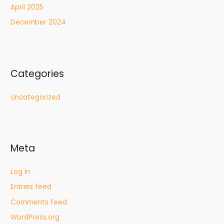
April 2025
December 2024
Categories
Uncategorized
Meta
Log in
Entries feed
Comments feed
WordPress.org