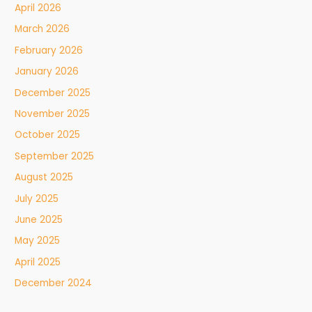
April 2026
March 2026
February 2026
January 2026
December 2025
November 2025
October 2025
September 2025
August 2025
July 2025
June 2025
May 2025
April 2025
December 2024