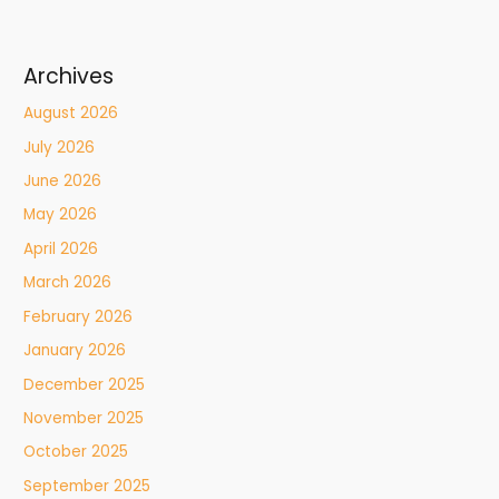
Archives
August 2026
July 2026
June 2026
May 2026
April 2026
March 2026
February 2026
January 2026
December 2025
November 2025
October 2025
September 2025