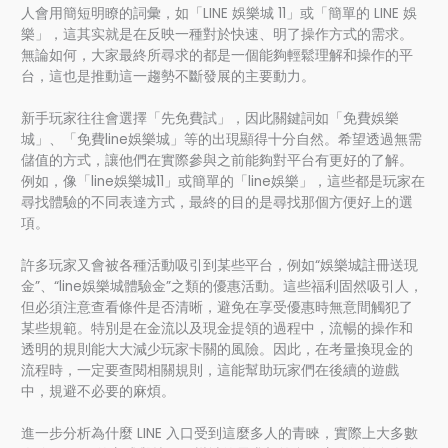
人會用簡短明瞭的詞彙，如「LINE 娛樂城 11」或「簡單的 LINE 娛
樂」，這其实就是在反映一種對於快速、明了操作方式的需求。
無論如何，大家最終所尋求的都是一個能夠輕鬆理解和操作的平
台，這也是推動這一趨勢不斷發展的主要動力。
新手玩家往往會選擇「先免費試」，因此關鍵詞如「免費娛樂
城」、「免費line娛樂城」等的出現顯得十分自然。希望透過無需
儲值的方式，讓他們在實際參與之前能夠對平台有更好的了解。
例如，像「line娛樂城11」或簡單的「line娛樂」，這些都是玩家在
尋找體驗的不同表達方式，最終的目的是尋找那個方便好上的選
項。
許多玩家又會被各種活動吸引到某些平台，例如“娛樂城註冊送現
金”、“line娛樂城體驗金”之類的優惠活動。這些福利固然吸引人，
但必須注意查看條件是否清晰，避免在享受優惠時無意間觸犯了
某些規範。特別是在金流以及現金提領的過程中，流暢的操作和
透明的規則能大大減少玩家卡關的風險。因此，在考量換現金的
流程時，一定要查閱相關規則，這能幫助玩家們在後續的遊戲
中，規避不必要的麻煩。
進一步分析為什麼 LINE 入口受到這麼多人的青睞，實際上大多數