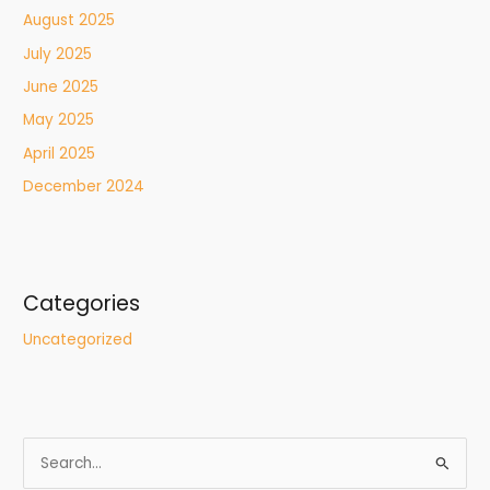
August 2025
July 2025
June 2025
May 2025
April 2025
December 2024
Categories
Uncategorized
S