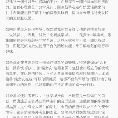
能找到一個可以放心體驗的平台，而無需在一開始就面臨經濟壓
力。這種心理也是十分常見的，因為新手在進行娛樂活動之前，
往往希望能先行了解平台的操作與服務，從而在未來進行更長時
間的互動版玩樂。
如同新手進入任何領域，在娛樂城的世界裡，他們往往會想要
「先試試」。因此，關於「免費娛樂城」、「免費line娛樂城」等
相關的搜尋詞就顯得非常普遍。這些玩家可能不會一開始就儲
值，而是更傾向於先使用平台的體驗功能，來了解遊戲的運行和
趣味。
如果你正在考慮選擇一個操作簡單的娛樂城，特別是偏好“免下
載、操作快”的人，像“錢女友”這類名詞，無疑會出現在你的比較
清單中。在比較的時候，不少人會選擇先從流程體驗開始，比如
搜尋“錢女友在線”等類似關鍵詞，這樣不僅能幫助他們更好地了解
這個平台的操作，也能幫助他們決定後續的進一步行動。
對於那些使用者來說，「娛樂城推薦」不應僅是一個炫目的口
號，而應該是基於某些標準進行的合理過濾。遊戲種類的多樣性
與品質，是否有令人吸引的活動，金流的便捷性以及平台的安全
性等，都是需要格外考量的因素。隨著用戶對娛樂城認知的深
入，無論是尋找「最新娛樂城」還是自己心儀的遊戲，都能夠越