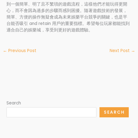
到一個簡單、明了且不繁瑣的遊戲流程，這樣他們才能玩得更開
心，而不會因為過多的步驟而感到困擾。隨著遊戲技術的發展，
簡單、方便的操作無疑會成為未來娛樂平台競爭的關鍵，也是平
台能否吸引 and retain 用戶的重要指標。希望每位玩家都能找到
適合自己的娛樂城，享受到更好的遊戲體驗。
←
Previous Post
Next Post
→
Search
SEARCH