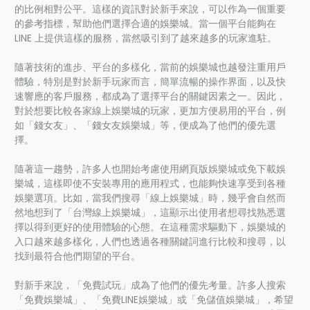
的比例相對公平。這樣的資訊對於新手來說，可以作為一個重要
的參考指標，幫助他們選擇合適的娛樂城。當一個平台能夠在
LINE 上提供這樣的服務，當然吸引到了越來越多的玩家進駐。
隨著技術的進步、平台的多樣化，當前的娛樂城也越發注重用戶
體驗，特別是對於新手玩家而言，簡單流暢的操作界面，以及快
速響應的客戶服務，都成為了選擇平台的關鍵因素之一。因此，
對於想要比較各家線上娛樂城的玩家，更加方便易用的平台，例
如「錢女友」、「錢女友娛樂城」等，便成為了他們的優先選
擇。
隨著這一趨勢，許多人也開始考慮使用網頁版娛樂城或免下載娛
樂城，這樣即使不安裝專用的應用程式，也能夠快速享受到各種
娛樂選項。比如，當我們搜尋「線上娛樂城」時，幾乎會自然而
然地想到了「台灣線上娛樂城」，這顯示出使用者想尋找熟悉選
擇以得到更好的使用體驗的心態。在這種需求驅動下，娛樂城的
入口越來越多樣化，人們也透過各種關鍵詞進行比較和搜尋，以
找到最符合他們期望的平台。
對新手來說，「免費試玩」成為了他們的優先考量。許多人搜索
「免費娛樂城」、「免費LINE娛樂城」或「免儲值娛樂城」，希望