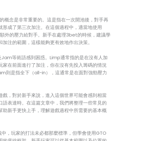
et）的概念是非常重要的。這是指在一次開池後，對手再
就形成了第三次加注。在這個過程中，適當地使用
供額外的壓力給對手。新手在處理3bet的時候，建議學
和加注的範圍，這樣能夠更有效地作出決策。
ll及Jam等術語感到困惑。Limp通常指的是在沒有人加
玩家在前面進行了加注，你在沒有先投入籌碼的情況
Jam則是指全下（all-in），這通常是在面對強勁壓力
遊戲，對於新手來說，進入這個世界可能會感到相當
口語表達時。在這篇文章中，我們將整理一些常見的
幫助新手更快上手，理解遊戲過程中所需要的基本概
中，玩家的打法未必都那麼標準，但學會使用GTO
固的底線框架。新手玩家可以從基本範圍以及位置的