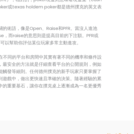
poker或texas holdem poker都是德州撲克的英文表
術語，像是Open、Raise和PFR。當沒人進池
se，而raise的意思則是提高目前的下注額。PFR或
加注率，可以幫助你評估某位玩家多常主動進攻。
概念在不同的平台和房間中其實有著不同的機率和條件設
，最安全的方法就是仔細查看平台的公開規則，例如
能觸發等細則。任何德州撲克的新手玩家只要掌握了
到遊戲中，做出更快速且準確的決策。隨著經驗的累
中的重要基石，讓你在撲克桌上逐漸成為一名更優秀