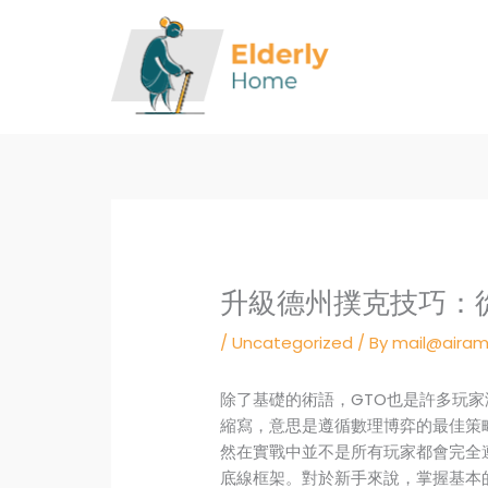
Skip
to
content
升級德州撲克技巧：
/
Uncategorized
/ By
mail@airam
除了基礎的術語，GTO也是許多玩家津津樂
縮寫，意思是遵循數理博弈的最佳策
然在實戰中並不是所有玩家都會完全
底線框架。對於新手來說，掌握基本