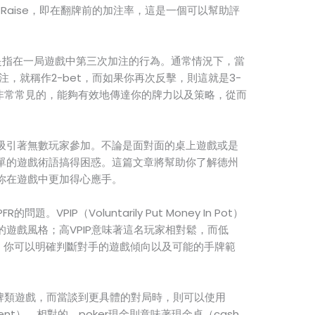
op Raise，即在翻牌前的加注率，這是一個可以幫助評
這是指在一局遊戲中第三次加注的行為。通常情況下，當
再加注，就稱作2-bet，而如果你再次反擊，則這就是3-
是非常常見的，能夠有效地傳達你的牌力以及策略，從而
吸引著無數玩家參加。不論是面對面的桌上遊戲或是
單的遊戲術語搞得困惑。這篇文章將幫助你了解德州
你在遊戲中更加得心應手。
。VPIP（Voluntarily Put Money In Pot）
遊戲風格；高VPIP意味著這名玩家相對鬆，而低
FR，你可以明確判斷對手的遊戲傾向以及可能的手牌範
種牌類遊戲，而當談到更具體的對局時，則可以使用
ment），相對的，poker現金則意味著現金桌（cash