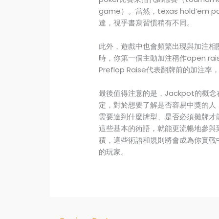
game）。當然，texas hold’em 
達，視乎書寫習慣稍有不同。
此外，遊戲中也會頻繁出現與加注相關的
時，你第一個主動加注稱作open rai
Preflop Raise代表翻牌前的
最後值得注意的是，Jackpot的
定，對於想要了解是否容易中獎的人
需要達到什麼牌型、是否必須攤牌才
這些基本的術語，就能更流暢地參與
積，這些術語和規則將會成為你實戰
的玩家。