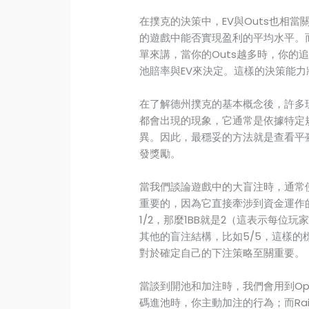
在撲克的決策中，EV與Outs也相當關鍵
的遊戲中能否實現盈利的平均水平。而
單來講，當你的Outs越多時，你的
池賠率與EV來決定。這樣的決策能
在了解德州撲克的基本概念後，許多玩家
都會出現的現象，它通常是依據特定
異。因此，最穩妥的方法就是查看平
發獎勵。
當我們談論遊戲中的大盲注時，通常使
重要的，因為它直接牽涉到資金運作
1/2，那麼1BB就是2（這表示每
其他的盲注結構，比如5/5，這樣
對於確定自己的下注策略至關重要。
當談到開池和加注時，我們會用到Ope
碼進池時，你主動加注的行為；而Ra