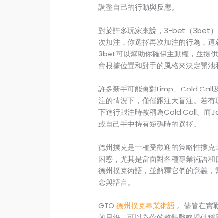
調整自己的行動與反應。
對於許多玩家來說，3-bet（3b
次加注，你選擇再次加注的行為，這
3bet可以幫助你確保主動權，並提
會根據位置和對手的風格來決定開池
許多新手可能會對Limp、Cold Ca
注的情況下，僅僅跟注大盲注。若有
下進行跟注時被稱為Cold Call。而
或自己手中持有短碼時的選擇。
德州撲克是一種受歡迎的策略性撲克
困惑，尤其是當面對各種專業術語和
德州撲克術語，並解釋它們的意義，
念與語言。
GTO
德州撲克專業術語
。儘管在實戰
的思維，可以為你的整體戰略提供穩