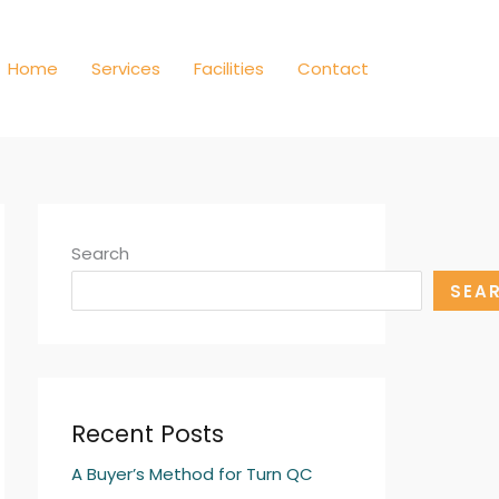
Home
Services
Facilities
Contact
Search
SEA
Recent Posts
A Buyer’s Method for Turn QC