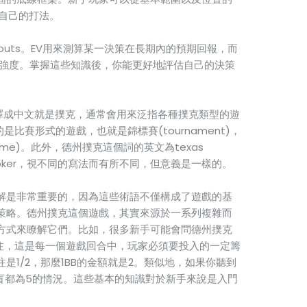
正自己的打法。
outs。EV用來測算某一決策在長期內的預期回報，而
的強度。掌握這些知識後，你能更好地評估自己的決策
翻譯成中文就是撲克，通常會用來泛指各種撲克類型的遊
是比賽形式的遊戲，也就是錦標賽(tournament)，
game)。此外，德州撲克這個詞的英文為texas
ldem poker，視不同的寫法而有所不同，但意義是一樣的。
解是非常重要的，因為這些術語不僅構成了遊戲的基
策略。德州撲克這個遊戲，其實來源於一系列複雜而
方式來瞭解它們。比如，很多新手可能會問德州撲克
盲注，這是每一個遊戲回合中，玩家必須要投入的一定籌
是1/2，那麼1BB的金額就是2。類似地，如果你聽到
和大盲都為5的情況。這些基本的知識對於新手來說是入門