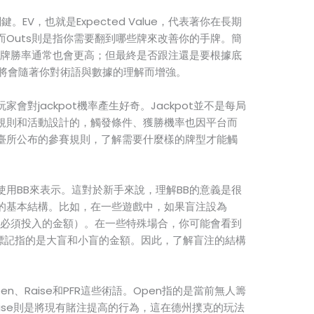
。EV，也就是Expected Value，代表著你在長期
Outs則是指你需要翻到哪些牌來改善你的手牌。簡
追牌勝率通常也會更高；但最終是否跟注還是要根據底
力將會隨著你對術語與數據的理解而增強。
會對jackpot機率產生好奇。Jackpot並不是每局
規則和活動設計的，觸發條件、獲勝機率也因平台而
臺所公布的參賽規則，了解需要什麼樣的牌型才能觸
用BB來表示。這對於新手來說，理解BB的意義是很
的基本結構。比如，在一些遊戲中，如果盲注設為
位玩家必須投入的金額）。在一些特殊場合，你可能會看到
的標記指的是大盲和小盲的金額。因此，了解盲注的結構
n、Raise和PFR這些術語。Open指的是當前無人籌
ise則是將現有賭注提高的行為，這在德州撲克的玩法