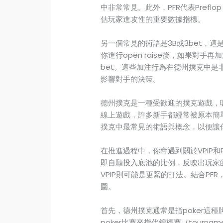
中非常常見。此外，PFR代表Prefl
估玩家進攻性的重要數據指標。
另一個常見的術語是3B或3bet，
你進行open raise後，如果對手
bet。這些加注行為在德州撲克中
影響對手的決策。
德州撲克是一種受歡迎的撲克遊戲，
線上遊戲，許多新手都經常被原本簡
撲克中最常見的術語與概念，以便讓
在推進過程中，你會遇到關於VPIP和PFR的問題
即自願投入底池的比例，反映出玩家的
VPIP則可能是更緊的打法。結合P
圍。
首先，德州撲克通常是指poker這
poker比賽來指代錦標賽（tourna