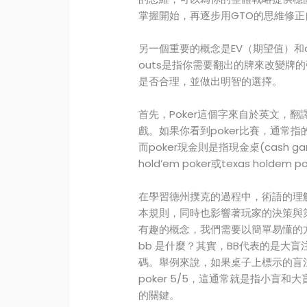
掌握開始，再逐步用GTO的思維修
另一個重要的概念是EV（期望值）和
outs是指你需要翻出的牌來改變牌
是否合理，並做出明智的選擇。
首先，Poker這個字來自於英文，
戲。如果你看到poker比賽，通常指的
而poker現金則是指現金桌(cash 
hold’em poker或texas ho
在學習德州撲克的過程中，術語的理
本規則，同時也影響著玩家的決策與
有趣的概念，我們需要以簡單易懂的
bb 是什麼？其實，BB代表的是大
碼。舉例來說，如果桌子上標示的盲注
poker 5/5，這通常就是指小盲
的關鍵。