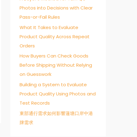
Photos into Decisions with Clear
o
Pass-or-Fail Rules
r
:
What It Takes to Evaluate
Product Quality Across Repeat
Orders
How Buyers Can Check Goods
Before Shipping Without Relying
on Guesswork
Building a System to Evaluate
Product Quality Using Photos and
Test Records
東部通行需求如何影響蓮塘口岸中港
牌需求