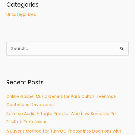
Categories
Uncategorized
S
e
a
r
Recent Posts
c
h
Online Gospel Music Generator Para Cultos, Eventos E
f
Conteúdos Devocionais
o
Reverse Audio E Taglio Preciso: Workflow Semplice Per
r
Risultati Professionali
:
A Buyer’s Method for Turn QC Photos into Decisions with