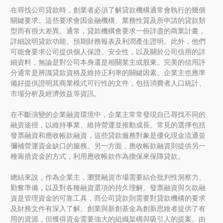
在尋找公司貸款時，創業者必須了解貸款機構通常會執行的幾個
關鍵要求。這些要求會因金融機構、業務性質及所申請的貸款類
型而有很大差異。通常，貸款機構會要求一份詳盡的商業計畫，
詳細說明貸款功能、預期財務報表及利潤產生證明。此外，他們
可能會要求公司提供個人保證、安全性，以及關於公司信用的詳
細資料，無論是對公司本身還是相關業主或股東。完美的信用評
分通常是辨識貸款資格及維持正利率的關鍵因素。企業主也應準
備好提供證明其商業模式可行性的文件，包括消費者人口統計、
市場分析及經濟效益等資訊。
在不斷演變的企業融資環境中，企業主常常發現自己尋找不同的
融資途徑，以維持事業、維持營運並推動成長。常見的選擇包括
發票融資和應收帳款融資，這些貸款服務對象是優化現金流通並
彌補營運資金缺口的服務。另一方面，應收帳款融資則提供另一
種籌措資金的方式，利用應收帳款作為擔保來保障貸款。
總結來說，作為企業主，瀏覽融資市場需要結合批判性洞察力、
勤奮準備，以及對各種融資選項的持久理解。發票融資與欠款融
資是管理資金的可靠工具，而公司貸款則需要對貸款機構的要求
及財務文件有深入了解。創業與新創基金為創新思維者提供了有
用的資源，但獲得資金需要強大的組織架構與吸引人的提案。由