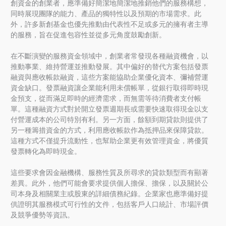
創資金的創業者，應準備好簡潔地簡潔地推銷他們的服務構想，
同時展現團隊的能力、產品的獨特性以及預期的市場需求。此
外，許多新創基金也優先推動由代表性不足或多元的擁有者主導
的服務，旨在促進包容性並從多元角度鼓勵創新。
在不斷演變的服務資金領域中，創業者常發現各種融資機會，以
推動事業、維持營運並推動發展。其中偏好的替代方案包括發票
融資與應收帳款融資，這些方案能協助企業優化資本、彌補營運
資金缺口。發票融資讓企業能利用未償帳單，從銀行取得即時現
金預支，從而滿足即時的經濟需求，而無需等待消費者支付帳
單。這種融資方式對於開立發票週期長或需要快速取得現金以支
付營運成本的公司特別有利。另一方面，餘額到期貸款則提供了
另一種籌措資金的方式，利用應收帳款作為抵押品來保障貸款。
這種方式不僅提升流動性，也幫助企業更有效管理資金，將優質
發票轉化為即時現金。
這些要求會因金融機構、服務性質及所尋求的貸款類型而有顯著
差異。此外，他們可能會要求提供個人擔保、擔保，以及關於公
司本身及相關業主或股東的詳細債務紀錄。企業家也應準備好提
供證明其服務模式可行性的文件，包括客戶人口統計、市場評價
及競爭優勢等資訊。