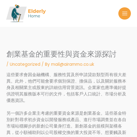
Skip
to
content
創業基金的重要性與資金來源探討
/
Uncategorized
/ By
mail@airammo.co.uk
這些要求會因金融機構、服務性質及所申請貸款類型而有很大差
異。此外，他們可能會要求個別保證、擔保品，以及關於服務本
身及相關業主或股東的詳細信用背景資訊。企業家也應準備好提
供證明其服務版本可行的文件，包括客戶人口統計、市場分析及
優惠資訊。
另一個許多企業主考慮的重要資金來源是創業基金。這些基金特
別針對尋求初步資金以開發服務或產品、進行市場調查並在各自
市場站穩腳步的新創公司量身打造。新創基金的規模與架構各
異，從小額補助到以公司股權交換的重大投資不等。想要觸及新