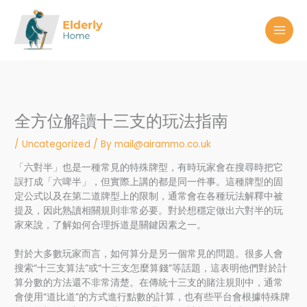
Skip
to
content
全方位解讀十三支的玩法指南
/
Uncategorized
/ By
mail@airammo.co.uk
「六對半」也是一種常見的特殊牌型，有時玩家會在搜尋時把它
誤打成「六啤半」，但實際上講的都是同一件事。這種牌型的固
定公式以及在第二道牌型上的限制，通常會在各種玩法解釋中被
提及，因此熟讀相關規則非常必要。對於想穩定做出六對半的玩
家來說，了解如何合理拆道是關鍵因素之一。
對於大多數玩家而言，如何算分是另一個常見的問題。很多人會
搜索“十三支算法”或“十三支怎麼算錢”等話題，這表明他們對於計
算分數的方法還不非常清楚。在傳統十三支的賭注規則中，通常
會使用“道比道”的方式進行點數的計算，也有些平台會根據特殊牌