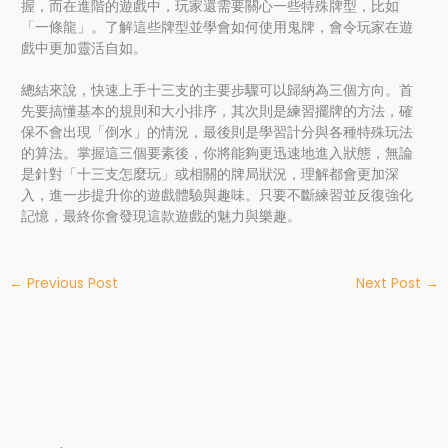
握，而在進階的遊戲中，玩家還需要關心一些特殊牌型，比如
「一條龍」。了解這些牌型並學會如何使用鬼牌，會令玩家在遊
戲中更加靈活自如。
總結來說，快速上手十三支的主要步驟可以歸納為三個方向。首
先要搞懂基本的規則和大小排序，其次則是練習擺牌的方法，確
保不會出現「倒水」的情況，最後則是學習計分與各種特殊玩法
的算法。掌握這三個要素後，你將能夠更迅速地進入狀態，無論
是針對「十三支怎麼玩」或相關的牌局狀況，理解都會更加深
入，進一步提升你的遊戲體驗與趣味。只要不斷練習並反復強化
記憶，最終你會發現這款遊戲的魅力與樂趣。
←
Previous Post
Next Post
→