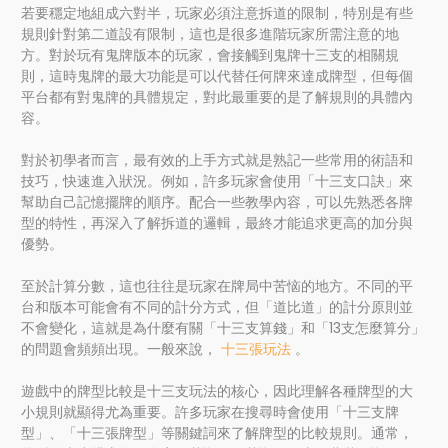
若要穩定地組成六對半，玩家必須注意拆道的限制，特別是有些
規則針對第二道設有限制，這也是很多進階玩家所需注意的地
方。對於玩有鬼牌版本的玩家，會接觸到鬼牌十三支的相關規
則，這時鬼牌的最大功能是可以代替任何牌來達成牌型，但每個
平台都有對鬼牌的具體規定，對此最重要的是了解規則的具體內
容。
對於初學者而言，最有效的上手方式就是熟記一些常用的術語和
技巧，快速進入狀況。例如，許多玩家會使用「十三支口訣」來
幫助自己記憶擺牌的順序。配合一些教學內容，可以先熟悉各牌
型的特性，再深入了解拆道的邏輯，最終才能追求更高的加分與
優勢。
至於計算分數，這也往往是玩家在牌局中苦恼的地方。不同的平
台和版本可能會有不同的計分方式，但「道比道」的計分原則並
不會變化，這就是為什麼有關「十三支算錢」和「13支怎麼算分」
的問題會頻頻出現。一般來說，
十三張玩法
。
遊戲中的牌型比較是十三支玩法的核心，因此理解各種牌型的大
小規則就顯得尤為重要。許多玩家在搜尋時會使用「十三支牌
型」、「十三張牌型」等關鍵詞來了解牌型的比較規則。通常，