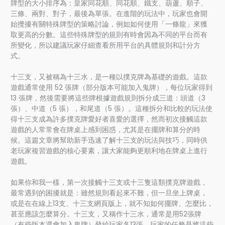
牌型的大小排序為：皇家同花順、同花順、鐵支、葫蘆、順子、
三條、兩對、對子，最後為單張。在進階的玩法中，玩家也會開
始攪擾有關特殊牌型的策略討論，例如如何使用「一條龍」來獲
取更高的分數。這些特殊牌型的規則有時會因為不同的平台而有
所變化，所以建議玩家仔細查看所用平台的具體規則和計分方
式。
十三支，又被稱為十三水，是一種以撲克牌為基礎的遊戲。這款
遊戲通常使用 52 張牌（部分版本可能加入鬼牌），每位玩家得到
13 張牌，然後需要將這些牌根據遊戲規則拆分成三道：頭道（3
張）、中道（5 張），和尾道（5 張）。這種拆分和比較的玩法使
得十三支成為許多撲克牌愛好者喜愛的選擇，然而初次接觸這款
遊戲的人常常會在牌桌上感到困惑，尤其是在擺牌和算分的時
候。這篇文章將幫助新手迅速了解十三支的玩法與技巧，同時供
老玩家複習遊戲的核心要素，讓大家能夠更順利地在牌桌上進行
遊戲。
如果你和我一樣，第一次接觸十三支或十三隻這類撲克牌遊戲，
最常遇到的困擾就是：雖然規則看起來不難，但一旦坐上牌桌，
或是在在線上13支、十三支網頁版上，就不知如何擺牌、怎麼比，
甚至應該怎麼算分。十三支，又稱作十三水，通常是用52張牌
（有些版本還會加入鬼牌）發給玩家各13張，玩家的任務是將這些