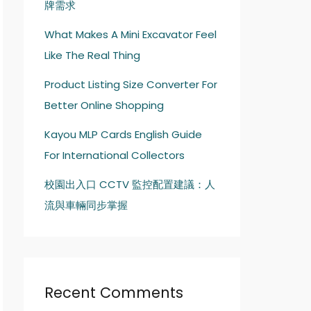
牌需求
What Makes A Mini Excavator Feel
Like The Real Thing
Product Listing Size Converter For
Better Online Shopping
Kayou MLP Cards English Guide
For International Collectors
校園出入口 CCTV 監控配置建議：人
流與車輛同步掌握
Recent Comments