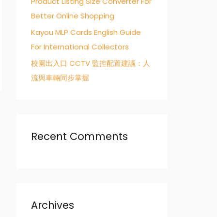
Product Listing Size Converter For
Better Online Shopping
Kayou MLP Cards English Guide
For International Collectors
校園出入口 CCTV 監控配置建議：人
流與車輛同步掌握
→
Recent Comments
Archives