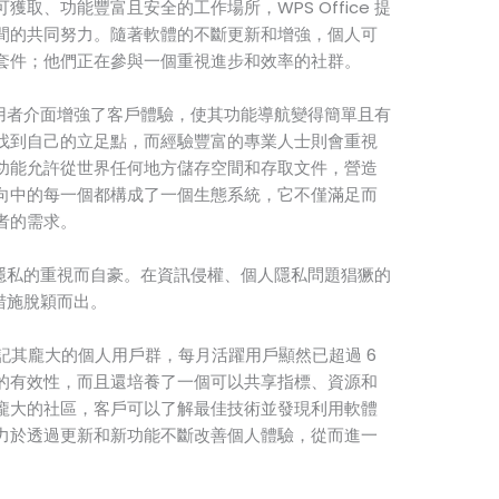
取、功能豐富且安全的工作場所，WPS Office 提
間的共同努力。隨著軟體的不斷更新和增強，個人可
套件；他們正在參與一個重視進步和效率的社群。
友善使用者介面增強了客戶體驗，使其功能導航變得簡單且有
找到自己的立足點，而經驗豐富的專業人士則會重視
功能允許從世界任何地方儲存空間和存取文件，營造
向中的每一個都構成了一個生態系統，它不僅滿足而
者的需求。
和個人隱私的重視而自豪。在資訊侵權、個人隱私問題猖獗的
全措施脫穎而出。
不能忘記其龐大的個人用戶群，每月活躍用戶顯然已超過 6
的有效性，而且還培養了一個可以共享指標、資源和
龐大的社區，客戶可以了解最佳技術並發現利用軟體
力於透過更新和新功能不斷改善個人體驗，從而進一