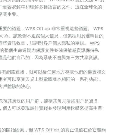
戶更容易解釋和理解多種語言的文件。這在全球化的
至關重要。
議題，WPS Office 非常重視這些議題。 WPS
、安全可靠。該軟體不追蹤個人信息，僅累積用於邏輯目的
些資訊收集，強調對客戶個人隱私的重視。 WPS
在文件的整個生命週期內保護文件並確保敏感資訊保持私
僅是他們自己的，因為系統不會與第三方共享資訊。
個人只要有網路連接，就可以從任何地方存取他們的裝置和文
用者可以享受與桌上型電腦版本相同的一系列功能，
客戶體驗的決心。
，不能忽視其廣泛的用戶群，據稱其每月活躍用戶超過 6
，個人可以發現最佳實踐並發現利用軟體來提高生產
的開始因素，但 WPS Office 的真正價值在於它能夠