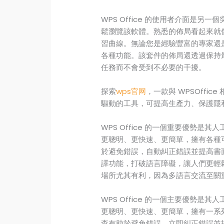
WPS Office 的使用者介面是
鬆瀏覽該軟體。熟悉的佈局看起來就
習曲線。無論您是經驗豐富的專家還
各種功能。該套件的佈局還透過保持
任務而不會受到不必要的干擾。
探索
wps官网
，一款與 WPSOff
驅動的工具，可提高生產力、保護隱
WPS Office 的一個重要優勢
更聰明、更快速、更簡單，擁有各種可
於避免錯誤，自動糾正錯誤並提高書面文
譯功能，打破語言障礙，讓人們更輕
場所尤其有利，因為多語言交流至關
WPS Office 的一個主要優勢
更聰明、更快速、更簡單，擁有一系
查有助於避免錯誤，立即糾正錯誤並提高所