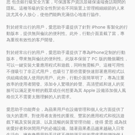
思 包含銀行級安全方案，可保護客戶資訊並確保遠端會話期間的
隱私。這種等級的安全性對於在不同裝置上管理精細細節的人來
說尤其令人放心，使他們能夠充滿信心地進行協作。
對於經常出行的用戶，愛思助手還提供了針對 iPhone 客製化的行
動版本，提供無與倫比的便利性。此外，行動介面直截了當，專
為重視有效性的客戶開發。
對於經常出行的用戶，愛思助手還提供了專為iPhone定制的行動
版本，帶來無與倫比的便利性。此版本保留了 PC 版的幾個屬性，
可以一鍵安裝大量應用程式和遊戲，同時無需帳戶。這種可用性
不僅吸引了非正式用戶，也吸引了那些需要快速部署應用程式以
供組織或個人使用的用戶。此外，行動介面簡單明了，專為注重
效率的使用者開發。添加令人驚嘆的鈴聲、高清壁紙和迷人的笑
臉可以滿足更年輕的觀眾或任何想要為其 Apple 設備添加個人風
格但又不需要太難理解的人的需求。
愛思助手功能齊全，為蘋果用戶在設備管理和個人化方面提供了
強大的選擇。對使用者友善性的重視、豐富的應用程式和視訊遊
戲下載及安裝資源、以及流暢的裝置管理功能，使得 爱思 成為技
術愛好者和休閒用戶的必備設備。隨著蘋果產品越來越融入日常
生活中，擁有像愛思助手這樣不僅能滿足技術需求還能增強個人