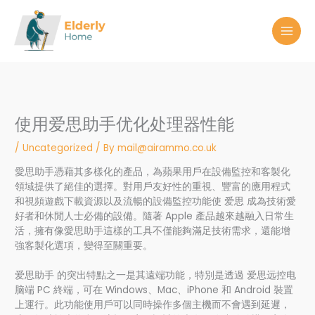
Skip
to
content
使用爱思助手优化处理器性能
/
Uncategorized
/ By
mail@airammo.co.uk
愛思助手憑藉其多樣化的產品，為蘋果用戶在設備監控和客製化
領域提供了絕佳的選擇。對用戶友好性的重視、豐富的應用程式
和視頻遊戲下載資源以及流暢的設備監控功能使 爱思 成為技術愛
好者和休閒人士必備的設備。隨著 Apple 產品越來越融入日常生
活，擁有像愛思助手這樣的工具不僅能夠滿足技術需求，還能增
強客製化選項，變得至關重要。
爱思助手 的突出特點之一是其遠端功能，特別是透過 爱思远控电
脑端 PC 終端，可在 Windows、Mac、iPhone 和 Android 裝置
上運行。此功能使用戶可以同時操作多個主機而不會遇到延遲，