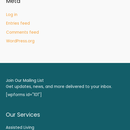
Meta
Log in
Entries feed
Comments feed
WordPress.org
Join Our Mailing List
Get updates, news, and more delivered to your inbox.
[wpforms id="101"]
Our Services
Assisted Living