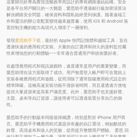
這要歸功於專為實現流暢效率而設計的專有網路連結結構。安全
是各平台用戶關注的一大難題，愛思助手透過銀行級加密演算法
解決網路安全問題，確保資料和隱私始終受到保護。隨著遠端工
作和靈活的辦公室配置變得越來越普遍，使用 iOS 和 Android 裝
置控制主機的能力為現代人增添了一層便利。
發現
爱思助手下载
，最好的 Apple 快閃記憶體和越獄工具，旨在
透過快速的應用程式安裝、大量的自訂選擇和持久的資料監控屬
性來增強您的行動體驗——非常適合普通用戶和技術愛好者。
在處理應用程式和視訊遊戲時，速度通常是用戶的重要變量，而
愛思助理在這方面取得了成功。用戶無需登入帳戶即可在寬頻上
安裝各種應用程式和遊戲，從而消除了通常阻礙應用程式設定的
標準障礙。這種高速安裝功能不僅節省時間，而且還透過方便地
提供大量資源來提高客戶滿意度。此外，愛思助手也支援鈴聲、
主題、桌布等自訂資源，讓使用者可以透過裝置分享自己的個
性。
愛思助手的行動版本同樣值得稱讚，特別是對於 iPhone 用戶而
言。愛思助手手機應用程式還提供有趣的自訂選項，例如酷炫的
鈴聲、高清桌布和迷人的笑臉，從而提升整體用戶體驗。 爱思 回
收計劃又增加了一層力量，讓客戶可以在線上獲得其工具的專業