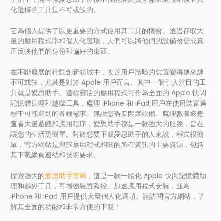
化選擇的工具是不可或缺的。
它為個人提供了以更重要的方式使用其工具的機會。透過存取大
量的應用程式庫和個人化選項，人們可以將他們的設備改變成真
正反映他們的身份和偏好的東西。
在不斷發展的行動創新領域中，改善用戶體驗的裝置變得越來越
不可或缺，尤其是對於 Apple 用戶而言。其中一個引人注目的工
具就是愛思助手。這款靈活的應用程式可作為全面的 Apple 快閃
記憶體助理和越獄工具，處理 iPhone 和 iPad 用戶在使用裝置過
程中可能遇到的各種需求。無論您需要閃爍設備、處理數據還是
查看大量遊戲和應用程序，愛思助手都是一款強大的服務，旨在
讓您的生活更簡單。對於想要下載愛思助手的人來說，程式很簡
單，官方網站是與該應用程式相關的所有資訊的主要資源，包括
其下載網頁連結和技術要求。
探索強大的
爱思助手官网
，這是一款一體化 Apple 快閃記憶體助
理和越獄工具，可增強裝置監控、加速應用程式安裝，並為
iPhone 和 iPad 用戶提供大量個人化選項。請訪問官方網站，了
解其全面的功能和非常方便的下載！