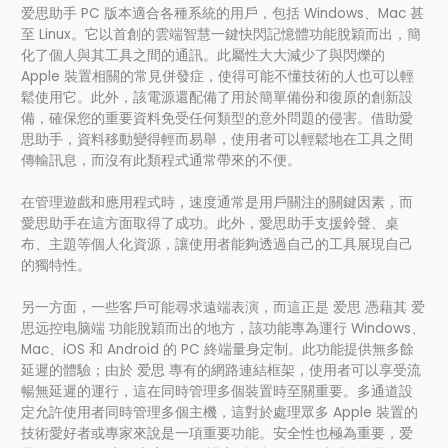
爱思助手 PC 版本適合各種系統的用戶，包括 Windows、Mac 甚
至 Linux。它以首創的雲端智慧一鍵快閃記憶體功能脫穎而出，簡
化了個人與其工具之間的通訊。此屬性大大減少了與閃爍的
Apple 裝置相關的常見併發症，使得可能不懂技術的人也可以輕
鬆使用它。此外，該電源還配備了用於簡單備份和復原的創新設
備，確保您的重要資料免受任何類型的意外問題的侵害。借助愛
思助手，資料移動變得輕而易舉，使用者可以輕鬆地在工具之間
傳輸訊息，而沒有此類程式通常帶來的不便。
在管理遊戲和應用程式時，速度通常是用戶關注的關鍵因素，而
愛思助手在這方面取得了成功。此外，愛思助手支援鈴聲、桌
布、主題等個人化資源，讓使用者能夠透過自己的工具展現自己
的獨特性。
另一方面，一些客戶可能尋求遠端表演，而這正是 爱思 憑藉其 爱
思远控电脑端 功能脫穎而出的地方，該功能專為運行 Windows、
Mac、iOS 和 Android 的 PC 終端量身定制。此功能提供無多餘
延遲的體驗；由於 爱思 專有的網路連結框架，使用者可以享受流
暢無延遲的運行，這在同時管理多個裝置時至關重要。多通道設
定允許使用者同時管理多個主機，這對於處理眾多 Apple 裝置的
技術愛好者或專家來說是一項重要功能。安全性也極為重要，爱