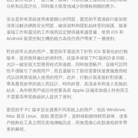
分析和品質評估，同時最大限度地減少與價格相關的壓力。
安全是所有系統使用者最關心的問題，愛思助手透過銀行級加密
演算法解決網路安全問題，確保資料和隱私始終受到保護。隨著
遠端工作和靈活的工作場所設定變得越來越普遍，使用 iOS 和
Android 裝置控制主機的能力為現代用戶帶來了一層便利。
對於經常出差的用戶，愛思助手還提供了針對 iOS 客製化的行動
版本，提供無與倫比的便利性。此版本保留了PC版的許多功能，
允許一鍵安裝大型應用程式和遊戲，同時無需帳戶。這種可訪問
性不僅吸引了休閒用戶，而且還吸引了那些需要快速實施應用程
式以供商業或個人使用的用戶。此外，行動介面直接針對因素，
專為重視效率的個人而設計。時尚鈴聲、高清桌布和迷人笑臉的
結合，為年輕用戶或任何想要為其 Apple 設備添加個人特色而又
不需要高學習曲線的人提供了便利。
爱思助手 PC 版本旨在適應不同系統上的用戶，包括 Windows、
Mac 甚至 Linux。借助 爱思助手，資料移動變得輕而易舉，使客
戶能夠在工具之間完美地傳輸訊息，而無需擔心此類過程經常帶
來的麻煩。