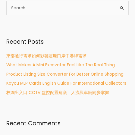
S
e
a
r
Recent Posts
c
h
東部通行需求如何影響蓮塘口岸中港牌需求
f
What Makes A Mini Excavator Feel Like The Real Thing
o
r
Product Listing Size Converter For Better Online Shopping
:
Kayou MLP Cards English Guide For International Collectors
校園出入口 CCTV 監控配置建議：人流與車輛同步掌握
Recent Comments