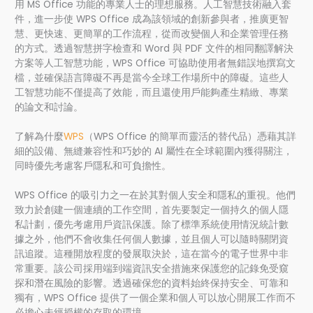
用 MS Office 功能的專業人士的理想服務。人工智慧技術融入套
件，進一步使 WPS Office 成為該領域的創新參與者，推廣更智
慧、更快速、更簡單的工作流程，從而改變個人和企業管理任務
的方式。透過智慧拼字檢查和 Word 與 PDF 文件的相同翻譯解決
方案等人工智慧功能，WPS Office 可協助使用者無錯誤地撰寫文
檔，並確保語言障礙不再是當今全球工作場所中的障礙。這些人
工智慧功能不僅提高了效能，而且還使用戶能夠產生精緻、專業
的論文和討論。
了解為什麼
WPS
（WPS Office 的簡單而靈活的替代品）憑藉其詳
細的設備、無縫兼容性和巧妙的 AI 屬性在全球範圍內獲得關注，
同時優先考慮客戶隱私和可負擔性。
WPS Office 的吸引力之一在於其對個人安全和隱私的重視。他們
致力於創建一個連續的工作空間，首先要製定一個持久的個人隱
私計劃，優先考慮用戶資訊保護。除了標準系統使用情況統計數
據之外，他們不會收集任何個人數據，並且個人可以隨時關閉資
訊追蹤。這種開放程度的發展取決於，這在當今的電子世界中非
常重要。該公司採用端到端資訊安全措施來保護您的記錄免受窺
探和潛在風險的影響。透過確保您的資料始終保持安全、可靠和
獨有，WPS Office 提供了一個企業和個人可以放心開展工作而不
必擔心未經授權的存取的環境。