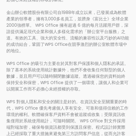
金山辦公軟體股份有限公司自1988年成立以來，已發展成為軟體
產業的領導者，擁有3,000多名員工，並躋身《富比士》全球企業
2000強榜單。 WPS Office 擁有超過 6 億的每月活躍用戶群，深
諳提供滿足現代企業和個人多樣化需求的「辦公室平台服務」之
道。有效的工具、強大的安全性、流暢的兼容性以及巧妙的AI功能
的成功結合，鞏固了WPS Office在競爭激烈的辦公室軟體市場中
的地位。
WPS Office 的吸引力主要在於其對客戶保護和個人隱私的承諾。
除了基本的系統使用統計數據外，他們不會收集任何類型的個人
數據，並且用戶可以隨時關閉數據追蹤。透過確保您的資料始終
保持安全和保密，WPS Office 提供了一個環境，讓個人和企業可
以開展工作而不必擔心未經授權的存取。
WPS 對個人隱私和安全的關注是好的。在資訊安全至關重要的時
代，WPS Office 優先考慮個人享有安全、可靠和值得信賴的工作
環境的權利。軟體確保客戶資料不會被追蹤或收集；受限資訊收
集僅用於系統使用統計，可隨時關閉。 WPS Office 對文件採用
端對端加密，確保每個資訊都受到保護且保密。程式設計師實際
上已經採取了重大措施來避免第三方訪問客戶信息，從而允許客