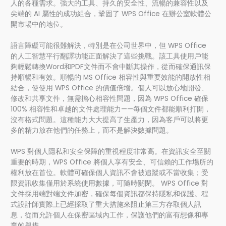
人的各種需求。強大的工具、持久的安全性、流暢的兼容性以及
尖端的 AI 屬性的成功組合，鞏固了 WPS Office 在辦公室軟體公
開市場中的地位。
語言障礙可能很難解決，特別是在公司世界中，但 WPS Office
的人工智慧平行翻譯功能正面解決了這些挑戰。該工具使用戶能
夠輕鬆轉換Word和PDF文件而不會中斷其操作，從而確保通訊保
持順暢和有效。順暢的 MS Office 相容性與重要效能的開放性相
結合，使使用 WPS Office 的價值倍增。個人可以放心地開發、
修改和共享文件，無需擔心相容性問題，因為 WPS Office 確保
100% 相容性和卓越的文件處理能力——每個文件都能順利打開，
沒有格式問題。這種能力大大提高了生產力，因為客戶可以將更
多的精力放在他們的任務上，而不是解決數據問題。
WPS 對個人隱私和安全保障的重視程度非常高。在資訊安全至關
重要的時期，WPS Office 將個人享有安全、可信賴的工作場所的
權利放在首位。軟體可確保個人資訊不會被追蹤或不當收集；受
限資訊收集僅用於系統使用數據，可隨時關閉。 WPS Office 對
文件採用端對端文件加密，確保每個資訊都保持隱私和保護。程
式設計師實際上已經採取了重大措施來阻止第三方存取個人訊
息，從而允許個人在保密區域內工作，保護他們的富有想像和專
業的舉措。