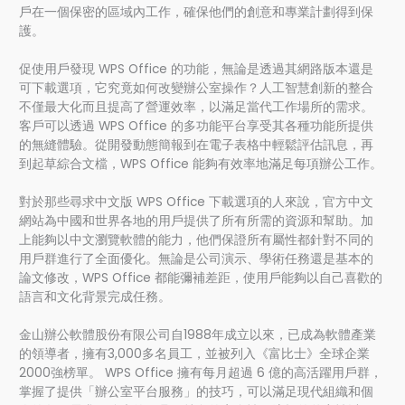
戶在一個保密的區域內工作，確保他們的創意和專業計劃得到保
護。
促使用戶發現 WPS Office 的功能，無論是透過其網路版本還是
可下載選項，它究竟如何改變辦公室操作？人工智慧創新的整合
不僅最大化而且提高了營運效率，以滿足當代工作場所的需求。
客戶可以透過 WPS Office 的多功能平台享受其各種功能所提供
的無縫體驗。從開發動態簡報到在電子表格中輕鬆評估訊息，再
到起草綜合文檔，WPS Office 能夠有效率地滿足每項辦公工作。
對於那些尋求中文版 WPS Office 下載選項的人來說，官方中文
網站為中國和世界各地的用戶提供了所有所需的資源和幫助。加
上能夠以中文瀏覽軟體的能力，他們保證所有屬性都針對不同的
用戶群進行了全面優化。無論是公司演示、學術任務還是基本的
論文修改，WPS Office 都能彌補差距，使用戶能夠以自己喜歡的
語言和文化背景完成任務。
金山辦公軟體股份有限公司自1988年成立以來，已成為軟體產業
的領導者，擁有3,000多名員工，並被列入《富比士》全球企業
2000強榜單。 WPS Office 擁有每月超過 6 億的高活躍用戶群，
掌握了提供「辦公室平台服務」的技巧，可以滿足現代組織和個