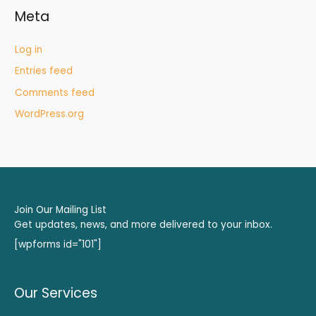
Meta
Log in
Entries feed
Comments feed
WordPress.org
Join Our Mailing List
Get updates, news, and more delivered to your inbox.
[wpforms id="101"]
Our Services