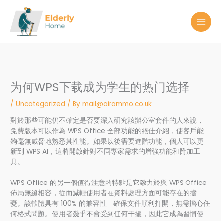
Skip
to
content
为何WPS下载成为学生的热门选择
/
Uncategorized
/ By
mail@airammo.co.uk
對於那些可能仍不確定是否要深入研究該辦公室套件的人來說，
免費版本可以作為 WPS Office 全部功能的絕佳介紹，使客戶能
夠毫無威脅地熟悉其性能。如果以後需要進階功能，個人可以更
新到 WPS AI，這將開啟針對不同專家需求的增強功能和附加工
具。
WPS Office 的另一個值得注意的特點是它致力於與 WPS Office
佈局無縫相容，從而減輕使用者在資料處理方面可能存在的擔
憂。該軟體具有 100% 的兼容性，確保文件順利打開，無需擔心任
何格式問題。使用者幾乎不會受到任何干擾，因此它成為習慣使