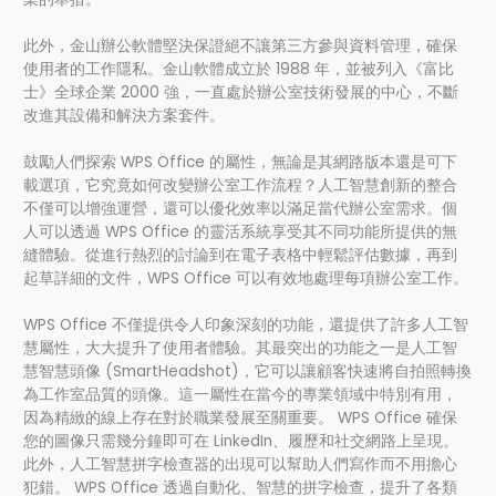
此外，金山辦公軟體堅決保證絕不讓第三方參與資料管理，確保
使用者的工作隱私。金山軟體成立於 1988 年，並被列入《富比
士》全球企業 2000 強，一直處於辦公室技術發展的中心，不斷
改進其設備和解決方案套件。
鼓勵人們探索 WPS Office 的屬性，無論是其網路版本還是可下
載選項，它究竟如何改變辦公室工作流程？人工智慧創新的整合
不僅可以增強運營，還可以優化效率以滿足當代辦公室需求。個
人可以透過 WPS Office 的靈活系統享受其不同功能所提供的無
縫體驗。從進行熱烈的討論到在電子表格中輕鬆評估數據，再到
起草詳細的文件，WPS Office 可以有效地處理每項辦公室工作。
WPS Office 不僅提供令人印象深刻的功能，還提供了許多人工智
慧屬性，大大提升了使用者體驗。其最突出的功能之一是人工智
慧智慧頭像 (SmartHeadshot)，它可以讓顧客快速將自拍照轉換
為工作室品質的頭像。這一屬性在當今的專業領域中特別有用，
因為精緻的線上存在對於職業發展至關重要。 WPS Office 確保
您的圖像只需幾分鐘即可在 LinkedIn、履歷和社交網路上呈現。
此外，人工智慧拼字檢查器的出現可以幫助人們寫作而不用擔心
犯錯。 WPS Office 透過自動化、智慧的拼字檢查，提升了各類