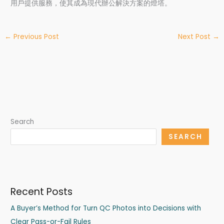
用戶提供服務，使其成為現代辦公解決方案的燈塔。
←
Previous Post
Next Post
→
Search
SEARCH
Recent Posts
A Buyer’s Method for Turn QC Photos into Decisions with
Clear Pass-or-Fail Rules