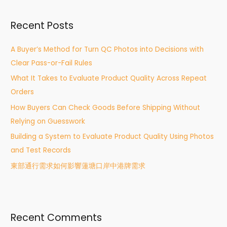
r
Recent Posts
c
h
A Buyer’s Method for Turn QC Photos into Decisions with
f
Clear Pass-or-Fail Rules
o
What It Takes to Evaluate Product Quality Across Repeat
r
Orders
:
How Buyers Can Check Goods Before Shipping Without
Relying on Guesswork
Building a System to Evaluate Product Quality Using Photos
and Test Records
東部通行需求如何影響蓮塘口岸中港牌需求
Recent Comments