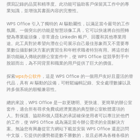
撰寫記錄的品質和精準度。此功能可協助客戶保留其工作中的專
業知識，並增強其書面內容的完整性。
WPS Office 引入了獨特的 AI 驅動屬性，以滿足當今嚴苛的工作
氛圍。一個突出的功能是智慧頭像工具，它可以快速將自拍照轉
變為專業級頭像，非常適合 LinkedIn 帳戶、回覆和其他專業用
途。此工具對於希望向潛在公司展示自己最佳形象而又不需要專
業數位攝影解決方案的實習生和年輕求職者特別有用。將這些創
新功能融入傳統的辦公室套件中，使 WPS Office 從競爭對手中
脫穎而出，為不同背景和職業的用戶提供了巨大的價值。
探索
wps办公软件
，這是 WPS Office 的一個用戶友好且靈活的替
代品，具有 AI 驅動的設備，可輕鬆編輯記錄、安全處理數據以及
跨多個系統的順暢兼容性。
總的來說，WPS Office 是一款更聰明、更快速、更簡單的辦公室
套件，適合所有尋求免費或經濟實惠的典型辦公室軟體選項的
人。對保護、協助和個人隱私的承諾確保使用者可以專注於他們
的工作，使 WPS Office 成為滿足當今辦公需求的全面解決方
案。無論您有興趣從官方網站下載並安裝 WPS Office 還是訪問
中文版，它提供的優勢都是數不勝數的，並且必將為各種各樣的