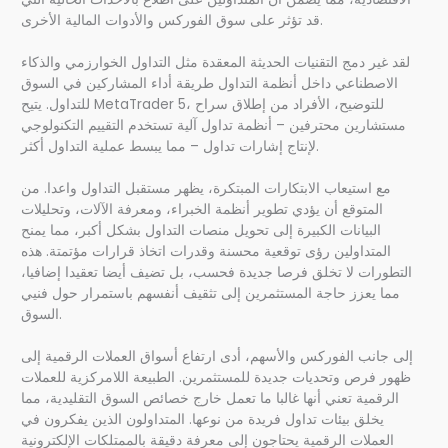
قد تؤثر على سوق الفوركس والأدوات المالية الأخرى.
لقد غير دمج التقنيات الحديثة المعقدة مثل التداول الخوارزمي والذكاء
الاصطناعي داخل أنظمة التداول طريقة أداء المشاركين في السوق
للتداول. يتيح MetaTrader 5، للتوضيح، الأفراد من إطلاق سراح
مستشارين محترفين – أنظمة تداول آلية تستخدم التقييم التكنولوجي
لإنتاج إشارات تداول – مما يبسط عملية التداول أكثر.
مع استيعاب الابتكارات المبتكرة، يظهر مستقبل التداول واعدا. من
المتوقع أن يؤدي تطوير أنظمة الخبراء، ومعرفة الآلات، وتحليلات
البيانات الكبيرة إلى تحويل منصات التداول بشكل أكبر، مما يمنح
المتداولين رؤى توقعية محسنة وقدرات اتخاذ قرارات مؤتمتة. هذه
التطورات لا تخلق فرصا جديدة فحسب، بل تضيف أيضا تعقيدا إضافيا،
مما يعزز حاجة المستثمرين إلى تثقيف أنفسهم باستمرار حول فنيي
السوق.
إلى جانب الفوركس والأسهم، أدى ارتفاع أسواق العملات الرقمية إلى
ظهور فرص وتحديات جديدة للمستثمرين. الطبيعة اللامركزية للعملات
الرقمية تعني أنها غالبا ما تعمل خارج خصائص السوق التقليدية، مما
يخلق بيئات تداول فريدة من نوعها. المتداولون الذين يفكرون في
العملات الرقمية يحتاجون إلى معرفة دقيقة بالممتلكات الإلكترونية