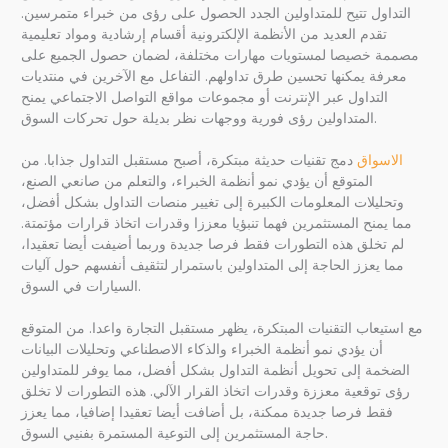
التداول تتيح للمتداولين الجدد الحصول على رؤى من خبراء متمرسين.
تقدم العديد من الأنظمة الإلكترونية أقسام إرشادية ومواد تعليمية
مصممة خصيصا لمستويات مهارات مختلفة، لضمان حصول الجميع على
معرفة يمكنها تحسين طرق تداولهم. التفاعل مع الآخرين في منتديات
التداول عبر الإنترنت أو مجموعات مواقع التواصل الاجتماعي يمنح
المتداولين رؤى فورية ووجهات نظر بديلة حول تحركات السوق.
الاسواق
دمج تقنيات حديثة مبتكرة، أصبح مستقبل التداول جذابا. من
المتوقع أن يؤدي نمو أنظمة الخبراء، والتعلم من صانعي الصنع،
وتحليلات المعلومات الكبيرة إلى تغيير منصات التداول بشكل أفضل،
مما يمنح المستثمرين فهما تنبؤيا معززا وقدرات اتخاذ قرارات مؤتمتة.
لم تخلق هذه التطورات فقط فرصا جديدة وربما أضيفت أيضا تعقيدا،
مما يعزز الحاجة إلى المتداولين باستمرار لتثقيف أنفسهم حول آليات
السيارات في السوق.
مع استيعاب التقنيات المبتكرة، يظهر مستقبل التجارة واعدا. من المتوقع
أن يؤدي نمو أنظمة الخبراء والذكاء الاصطناعي وتحليلات البيانات
الضخمة إلى تحويل أنظمة التداول بشكل أفضل، مما يوفر للمتداولين
رؤى توقعية معززة وقدرات اتخاذ القرار الآلي. هذه التطورات لا تخلق
فقط فرصا جديدة ممكنة، بل أضافت أيضا تعقيدا إضافيا، مما يعزز
حاجة المستثمرين إلى التوعية المستمرة بفنيي السوق.