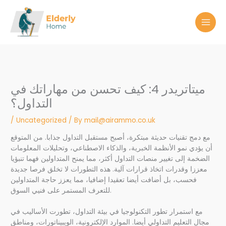
Skip
to
content
ميتاتريدر 4: كيف تحسن من مهاراتك في
التداول؟
/
Uncategorized
/ By
mail@airammo.co.uk
مع دمج تقنيات حديثة مبتكرة، أصبح مستقبل التداول جذابا. من المتوقع
أن يؤدي نمو الأنظمة الخبرية، والذكاء الاصطناعي، وتحليلات المعلومات
الضخمة إلى تغيير منصات التداول أكثر، مما يمنح المتداولين فهما تنبؤيا
معززا وقدرات اتخاذ قرارات آلية. هذه التطورات لا تخلق فرصا جديدة
فحسب، بل أضافت أيضا تعقيدا إضافيا، مما يعزز حاجة المتداولين
للتعرف المستمر على فنيي السوق.
مع استمرار تطور التكنولوجيا في بيئة التداول، تطورت الأساليب في
مجال التعليم التداولي أيضا. الموارد الإلكترونية، الويبيناتورات، ومناطق