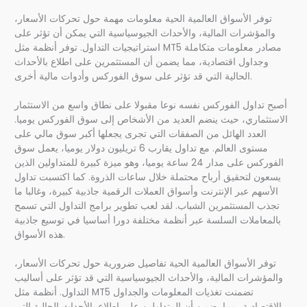
توفر الأسواق العالمية الحية معلومات مهمة حول تحركات الأسعار،
والمؤشرات المالية، والأحداث الجيوسياسية التي يمكن أن تؤثر على
استراتيجيات التداول. توفر أنظمة مثل MT5 مصادر معلومات متكاملة
وجداول اقتصادية، مما يضمن أن المستثمرين على اطلاع بالأحداث
الحالية التي قد تؤثر على سوق الفوركس وأدوات مالية أخرى.
أصبح تداول الفوركس نفسه نوعا مقبولا على نطاق واسع من الاستثمار
الاستثماري، حيث ينضم العديد من الأشخاص إلى سوق الفوركس يوميا.
العدد الهائل من الصفقات التي تجرى يجعلها أكبر سوق مالي على
مستوى العالم. مع تداول يقارب 6 تريليون دولار يوميا، يعمل سوق
الفوركس على مدار 24 ساعة يوميا، وهو ميزة كبيرة للمتداولين الذين
يسعون لتحقيق أرباح محتملة خلال ساعات الذروة. كما اكتسبت تداول
الأسهم عبر الإنترنت وأسواق العملات الرقمية جاذبية كبيرة، وغالبا ما
تجذب المستثمرين الشباب. لقد لعب تطوير برامج التداول التي تسمح
بالمعاملات السلسة عبر أنظمة مختلفة دورا أساسيا في توسيع جاذبية
هذه الأسواق.
توفر الأسواق العالمية الحية تفاصيل ضرورية حول تحركات الأسعار،
والمؤشرات المالية، والأحداث الجيوسياسية التي قد تؤثر على أساليب
التداول. أنظمة مثل MT5 تضمنت تغذيات المعلومات والجداول
الاقتصادية، مما يضمن أن المتداولين على اطلاع بالأحداث الحالية التي