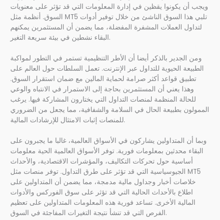
ويجب أن يكونوا يقظين في إدارة المعلومات التي قد تؤثر على معنويات
السوق. أنظمة مثل MT5 تلبي هذا السوق الناشئ من خلال توفير أدوات
لتداول العملات المشفرة المفضلة، مما يضمن أن المستثمرين يمكنهم
البقاء نشطين في بيئة سريعة التغير.
ومن الجدير بالذكر أيضا أن الأطر التنظيمية تستمر في التطور لمواكبة
الطبيعة الحيوية للتداول عبر الإنترنت. تعمل السلطات حول العالم على
تطبيق قواعد أكثر صرامة لحماية المالين مع ضمان استقرار السوق.
وهذا يعني أن المستثمرين بحاجة إلى الاستمرار في الانتباه والوعي
للحالة المنظمة لمنصات التداول التي يختارون المشاركة فيها. يرغب
الممولون بطبيعة الحال في السلامة والشفافية، مما يجعل من الضروري
للمنصات إثبات الامتثال للإرشادات المالية.
وبما أن المتداولين يشاركون في الأسواق العالمية، غالبا ما يجبرون على
البقاء محدثين بمعلومات فورية. توفر الأسواق العالمية الحية معلومات
أساسية حول تحركات التكاليف، والمؤشرات الاقتصادية، والأحداث
الجيوسياسية التي قد تؤثر على طرق التداول. توفر منصات مثل MT5
خلاصات أخبار وجداول مالية مدمجة، مما يضمن أن المتداولين على
اطلاع بالأحداث الحالية التي قد تؤثر على سوق الفوركس والأدوات
المالية الأخرى. تساعد فورية هذه المعلومات المتداولين على تعظيم
الفرص التي قد تنشأ نتيجة التغيرات المفاجئة في السوق.