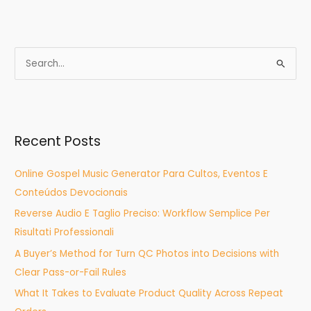
S
e
a
r
Recent Posts
c
h
Online Gospel Music Generator Para Cultos, Eventos E
f
Conteúdos Devocionais
o
Reverse Audio E Taglio Preciso: Workflow Semplice Per
r
Risultati Professionali
:
A Buyer’s Method for Turn QC Photos into Decisions with
Clear Pass-or-Fail Rules
What It Takes to Evaluate Product Quality Across Repeat