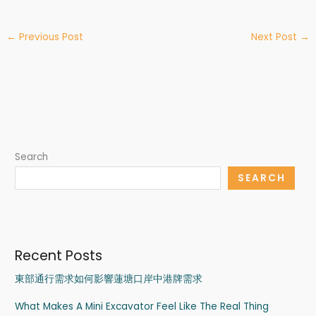
←
Previous Post
Next Post
→
Search
SEARCH
Recent Posts
東部通行需求如何影響蓮塘口岸中港牌需求
What Makes A Mini Excavator Feel Like The Real Thing