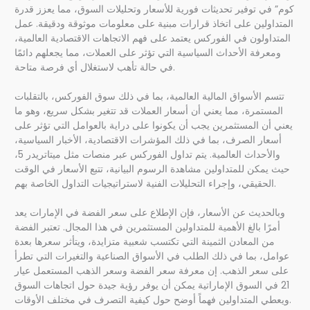
كوم” في توفير تحديثات فورية للأسعار وتحليلات السوق، مما يعزز قدرة
المتداولين على اتخاذ قرارات مبنية على معلومات موثوقة ودقيقة. عمل
المتداولون في الفوركس يعتمد على فهم الاتجاهات الاقتصادية العالمية،
ومعرفة الأحداث السياسية التي تؤثر على العملات، مما يجعلهم دائمًا
في حالة تأهب لاستغلال أي فرصة متاحة.
تتسم الأسواق المالية العالمية، بما في ذلك سوق الفوركس، بالتقلبات
المستمرة، مما يعني أن أسعار العملات قد تتغير بشكل سريع، وهو ما
يعني أن المستثمرين يجب أن يكونوا على دراية بالعوامل التي تؤثر على
أسعار الصرف، بما في ذلك المؤشرات الاقتصادية، الأخبار السياسية،
والأحداث العالمية. يتم تداول الفوركس عبر منصات مثل ميتاتريدر 5،
حيث يمكن للمتداولين مشاهدة الرسوم البيانية، تتبع الأسعار في الوقت
الحقيقي، وإجراء التحليلات الفنية لاستراتيجيات التداول الخاصة بهم.
وبالحديث عن الأسعار، فإن الإطلاع على سعر الفضة في الإمارات يعد
أمرًا بالغ الأهمية للمتداولين المستثمرين في هذا المجال. تعتبر الفضة
من المعادن الثمينة التي تكتسب شعبية متزايدة، ويتأثر سعرها بعدة
عوامل، بما في ذلك الطلب في الأسواق الصناعية والتغيرات التي تطرأ
على سعر الذهب. إن معرفة سعر الفضة وسعر الذهب المستعمل عيار
21 في السوق الإماراتية يمكن أن يوفر رؤية جيدة حول اتجاهات السوق
ويعطي المتداولين فهماً أوضح حول كيفية التصرف في مختلف الأوقات.