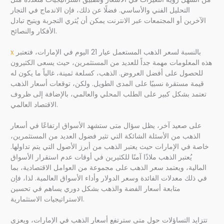
التحليل الفني والأساسي. فضلًا عن ذلك، فإن الاندماج في التجار
الآخرين أو المجتمعات عبر الانترنت يمكن أن يُثري التجربة ويتيح تبادل
الأفكار والنصائح.
بالنسبة لسعر الذهب المستعمل عيار 21 اليوم في الإمارات، فتعتبر
x
هذه المعلومات مهمة جداً للعديد من المستثمرين، حيث يسعى الكثيرون
للحصول على أفضل العروض. الذهب، كسلعة ثمينة، غالباً ما يكون له
قيمة مستقرة نسبيًا على المدى الطويل. ولكن، توقعات أسعار الذهب
تعتمد بشكل كبير على الطلب المحلي والعالمي، بالإضافة إلى ظروف
الاقتصاد العالمي.
على صعيد آخر، يظل سؤال متى ستشهد الأسواق ارتفاعًا في أسعار
الذهب من الأسئلة الشائكة التي تثير فضول العديد من المستثمرين،
خاصة في الإمارات حيث يعتبر الذهب من أبرز الأصول التي يتم تداولها.
يُعتبر الذهب ملاذًا آمنًا للكثيرين في أوقات عدم استقرار الأسواق
المالية، ويعتمد سعر الذهب على مجموعة من العوامل الاقتصادية، بما
في ذلك معدلات الفائدة وسعر الدولار وأداء الأسواق العالمية. لذا، فإن
متابعة أسعار الفضة والذهب بشكل دوري يساهم في تحسين
الاستراتيجيات الاستثمارية.
تتزايد التساؤلات حول متى سترتفع أسعار الذهب في الإمارات، ويعزى