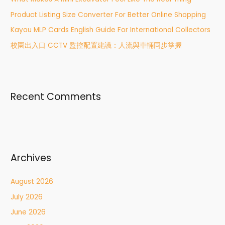
o
r
Product Listing Size Converter For Better Online Shopping
:
Kayou MLP Cards English Guide For International Collectors
校園出入口 CCTV 監控配置建議：人流與車輛同步掌握
Recent Comments
Archives
August 2026
July 2026
June 2026