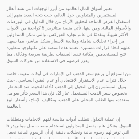
تعتبر أسواق المال العالمية من أبرز الوجهات التي تشد أنظار
المستثمرين والمتداولين حول العالم، حيث يتجه العديد منهم إلى
استغلال الفرص المتاحة لتحقيق الأرباح من خلال التداول في البورصات
والأسواق المالية. ومن بينها، تأتي منصة ميتاتريدر 5 كواحدة من الأدوات
الأكثر شيوعًا وتقدمًا في عالم تجارة الفوركس، والتي تمكن المتداولين
من إجراء تحليلات شاملة ومتابعة الأسعار بشكل مباشر، مما يسهل
عليهم اتخاذ قرارات مستنيرة. تعتمد هذه المنصة على تكنولوجيا متطورة
تتيح للمستخدمين إمكانية تنفيذ الصفقات بطريقة سريعة وفعّالة، مما
يعزز فرصهم في الاستفادة من تحركات السوق.
من المتوقع أن يرتفع سعر الذهب في الإمارات في أوقات معينة، خاصة
خلال فترات عدم الاستقرار الاقتصادي أو عدم اليقين السياسي، حيث
يميل المستثمرون إلى التحول إلى الذهب كأداة للتحوط ضد المخاطر.
بخصوص سعر الذهب المستعمل عيار 21، فإن هذا السعر يتأثر بعوامل
متعددة، منها الطلب المحلي على الذهب، وتكاليف الإنتاج، وأسعار البيع
العالمية.
إن عملية التداول تتطلب أدوات مناسبة لفهم الاتجاهات ومتطلبات
السوق. بشكل عام، يفضل المتداولون استخدام منصات مثل ميتاتريدر 5
التي توفر لهم رسوم بيانية وتحليلات دقيقة. إذ أن الرسوم البيانية تجعل
من السهل رؤية التغيرات في الأسعار وتطبيق استراتيجيات متعددة مثل