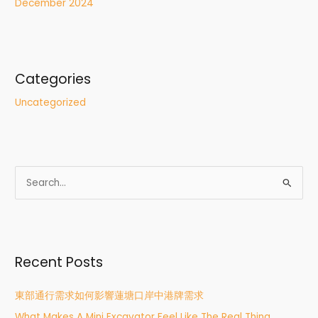
December 2024
Categories
Uncategorized
S
e
a
r
Recent Posts
c
h
東部通行需求如何影響蓮塘口岸中港牌需求
f
What Makes A Mini Excavator Feel Like The Real Thing