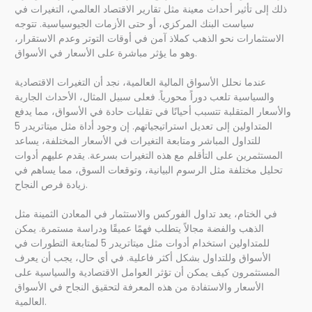
ذلك إلى تأثير أحداث معينة مثل تقارير الاقتصاد العالمي، التغيرات في
سياست البنك المركزي، أو حتى الأزمات الجيوسياسية. تتوجه
الاستثمارات نحو الذهب كملاذ آمن في أوقات التوتر وعدم الاستقرار،
وهو ما يؤثر مباشرة على الأسعار في الأسواق.
عندما نحلل الأسواق المالية العالمية، نجد أن التغيرات الاقتصادية
والسياسية تلعب دوراً محورياً. فعلى سبيل المثال، الأحداث الجارية
والأسعار المتقلبة تتسبب أحيانًا في تقلبات حادة في الأسواق، مما يدفع
المتداولين إلى تعديل استراتيجياتهم. إن وجود أداة مثل ميتاتريدر 5
للتداول المباشر ومتابعة التغيرات في الأسعار المختلفة، يساعد
المستثمرين على التأقلم مع هذه التغيرات بسرعة. يقدم عليهم أدوات
تحليل مختلفة مثل الرسوم البيانية، وتوقعات السوق، مما يساهم في
زيادة فرص النجاح.
في الختام، يعد تداول الفوركس والاستثمار في المعادن الثمينة مثل
الذهب والفضة مجالاً يتطلب فهمًا عميقًا ودراسة مستمرة. يمكن
للمتداولين استخدام أدوات مثل ميتاتريدر 5 لمتابعة التطورات في
الأسواق وللتداول بشكل أكثر فاعلية. في أي حال، يجب أن يعرف
المستثمرون كيف يمكن أن تؤثر العوامل الاقتصادية والسياسية على
الأسعار والاستفادة من هذه المعرفة لتحقيق النجاح في الأسواق
العالمية.